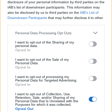
disclosure of your personal information by third parties on the
προσαρμοσμένο EBITDA στα 1,2 δισ. ευρώ
IAB’s list of downstream participants. This information may
05/08/2026 - 17:51
ΕΝΕΡΓΕΙΑ
also be disclosed by us to third parties on the
IAB’s List of
Downstream Participants
that may further disclose it to other
Όμιλος AKTOR: Εξαγοράζει το 75% των ΗΛΕΚΤΩΡ
third parties.
και THALIS – Στρατηγική συνεργασία με τη Motor
Oil
Personal Data Processing Opt Outs
05/08/2026 - 17:39
ΕΠΙΧΕΙΡΗΣΕΙΣ
I want to opt-out of the Sharing of my
personal data.
ΗΠΑ: Επιβράδυνση των προσλήψεων στον ιδιωτικό
Opted In
τομέα τον Ιούλιο - Δημιουργήθηκαν μόνο 44.000
θέσεις εργασίας
I want to opt-out of the Sale of my
Personal Data.
05/08/2026 - 17:16
ΚΟΣΜΟΣ
Opted In
Τ. Θεοδωρικάκος: Στηρίζουμε με πράξεις την
I want to opt-out of processing my
έρευνα και την καινοτομία
Personal Data for Targeted Advertising.
Opted In
05/08/2026 - 16:51
ΠΟΛΙΤΙΚΗ
I want to opt-out of Collection, Use,
Ν. Χαρδαλιάς: Μηδενική ανοχή και σε νομικό
Retention, Sale, and/or Sharing of my
επίπεδο για τους υπαίτιους της πυρκαγιάς στη
Personal Data that Is Unrelated with the
Purposes for which it was collected.
Δυτική Αττική
Opted Out