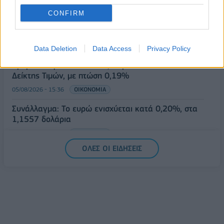
05/08/2026 - 16:26
ΕΛΛΑΔΑ
CONFIRM
ΕΕ: Διοχετεύει 1,4 δισ. ευρώ στην Ουκρανία από
παγωμένα ρωσικά κεφάλαια
05/08/2026 - 16:03
ΚΟΣΜΟΣ
Data Deletion
Data Access
Privacy Policy
Χρηματιστήριο: Στις 2.623,62 μονάδες ο Γενικός
Δείκτης Τιμών, με πτώση 0,19%
05/08/2026 - 15:36
ΟΙΚΟΝΟΜΙΑ
Συνάλλαγμα: Το ευρώ ενισχύεται κατά 0,20%, στα
1,1557 δολάρια
05/08/2026 - 15:28
ΟΙΚΟΝΟΜΙΑ
ΟΛΕΣ ΟΙ ΕΙΔΗΣΕΙΣ