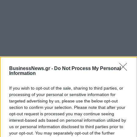
ΡΟΗ ΕΙΔΗΣΕΩΝ
BusinessNews.gr -
Do Not Process My Personal
Information
Χρηματιστήριο: Πτώση κατά 0,18%, στα 315,71
εκατ. ευρώ ο τζίρος
If you wish to opt-out of the sale, sharing to third parties, or
processing of your personal or sensitive information for
05/08/2026 - 18:27
ΟΙΚΟΝΟΜΙΑ
targeted advertising by us, please use the below opt-out
section to confirm your selection. Please note that after your
Είσοδος της γαλλικής Meridiam στην ηλεκτρική
opt-out request is processed you may continue seeing
διασύνδεση Ελλάδας – Κύπρου
interest-based ads based on personal information utilized by
05/08/2026 - 18:06
ΕΠΙΧΕΙΡΗΣΕΙΣ
us or personal information disclosed to third parties prior to
your opt-out. You may separately opt-out of the further
ΔΕΗ: Ισχυρή ανάπτυξη στο α΄ εξάμηνο 2026 με