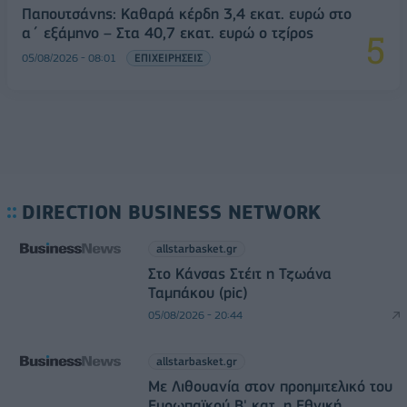
Παπουτσάνης: Καθαρά κέρδη 3,4 εκατ. ευρώ στο
α΄ εξάμηνο – Στα 40,7 εκατ. ευρώ ο τζίρος
05/08/2026 - 08:01
ΕΠΙΧΕΙΡΗΣΕΙΣ
DIRECTION BUSINESS NETWORK
allstarbasket.gr
Στο Κάνσας Στέιτ η Τζωάνα
Ταμπάκου (pic)
05/08/2026 - 20:44
allstarbasket.gr
Με Λιθουανία στον προημιτελικό του
Ευρωπαϊκού Β' κατ. η Εθνική