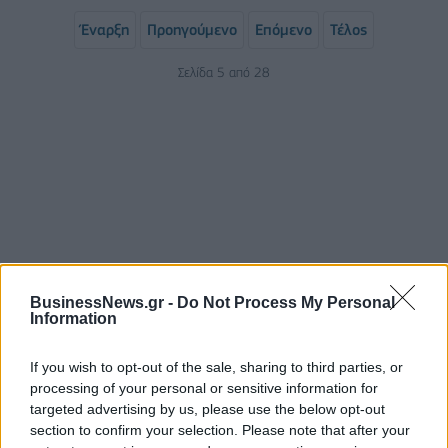
Έναρξη
Προηγούμενο
Επόμενο
Τέλος
Σελίδα 5 από 28
BusinessNews.gr -
Do Not Process My Personal
ΡΟΗ ΕΙΔΗΣΕΩΝ
Information
If you wish to opt-out of the sale, sharing to third parties, or
Κορυφώνεται η έξοδος του Αυγούστου – Πάνω από
processing of your personal or sensitive information for
56.000 επιβάτες αναχωρούν σήμερα από τα
targeted advertising by us, please use the below opt-out
λιμάνια της Αττικής
section to confirm your selection. Please note that after your