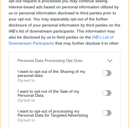
opt-out request is processed you may continue seeing
08/08/2026 - 14:30
ΕΛΛΑΔΑ
interest-based ads based on personal information utilized by
Δυτική Αττική: Η επόμενη ημέρα μετά τις πυρκαγιές
us or personal information disclosed to third parties prior to
– Τα έργα Antinero και η «μάχη» πριν από τις
your opt-out. You may separately opt-out of the further
βροχές
disclosure of your personal information by third parties on the
IAB’s list of downstream participants. This information may
08/08/2026 - 14:08
ΕΛΛΑΔΑ
also be disclosed by us to third parties on the
IAB’s List of
Ειδικό Χωροταξικό για τον Τουρισμό: Οι νέοι
Downstream Participants
that may further disclose it to other
κανόνες για επενδύσεις, νησιά και προορισμούς υπό
third parties.
πίεση
Personal Data Processing Opt Outs
08/08/2026 - 13:21
ΤΟΥΡΙΣΜΟΣ
I want to opt-out of the Sharing of my
Υπουργείο Εργασίας: Ο “χάρτης” των πληρωμών
personal data.
από τον e-ΕΦΚΑ και τη ΔΥΠΑ έως τις 14 Αυγούστου
Opted In
08/08/2026 - 12:58
ΟΙΚΟΝΟΜΙΑ
I want to opt-out of the Sale of my
Personal Data.
Οι Hamilton Reserve Bank και SEE Capital
Opted In
Hamilton Ltd. συνάπτουν συμφωνία υπηρεσιών
μάρκετινγκ
I want to opt-out of processing my
Personal Data for Targeted Advertising.
08/08/2026 - 13:44
ΕΠΙΧΕΙΡΗΣΕΙΣ
Opted In