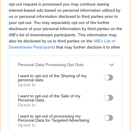
56.000 επιβάτες αναχωρούν σήμερα από τα
opt-out request is processed you may continue seeing
λιμάνια της Αττικής
interest-based ads based on personal information utilized by
08/08/2026 - 14:30
ΕΛΛΑΔΑ
us or personal information disclosed to third parties prior to
your opt-out. You may separately opt-out of the further
Δυτική Αττική: Η επόμενη ημέρα μετά τις πυρκαγιές
disclosure of your personal information by third parties on the
– Τα έργα Antinero και η «μάχη» πριν από τις
IAB’s list of downstream participants. This information may
βροχές
also be disclosed by us to third parties on the
IAB’s List of
Downstream Participants
that may further disclose it to other
08/08/2026 - 14:08
ΕΛΛΑΔΑ
third parties.
Ειδικό Χωροταξικό για τον Τουρισμό: Οι νέοι
κανόνες για επενδύσεις, νησιά και προορισμούς υπό
Personal Data Processing Opt Outs
πίεση
I want to opt-out of the Sharing of my
08/08/2026 - 13:21
ΤΟΥΡΙΣΜΟΣ
personal data.
Opted In
Υπουργείο Εργασίας: Ο “χάρτης” των πληρωμών
από τον e-ΕΦΚΑ και τη ΔΥΠΑ έως τις 14 Αυγούστου
I want to opt-out of the Sale of my
Personal Data.
08/08/2026 - 12:58
ΟΙΚΟΝΟΜΙΑ
Opted In
Οι Hamilton Reserve Bank και SEE Capital
I want to opt-out of processing my
Personal Data for Targeted Advertising.
Hamilton Ltd. συνάπτουν συμφωνία υπηρεσιών
Opted In
μάρκετινγκ