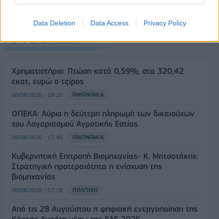
Data Deletion
Data Access
Privacy Policy
ΡΟΗ ΕΙΔΗΣΕΩΝ
Χρηματιστήριο: Πτώση κατά 0,59%, στα 320,42
εκατ. ευρώ ο τζίρος
06/08/2026 - 18:10
ΟΙΚΟΝΟΜΙΑ
ΟΠΕΚΑ: Αύριο η δεύτερη πληρωμή των δικαιούχων
του Λογαριασμού Αγροτικής Εστίας
06/08/2026 - 17:40
ΟΙΚΟΝΟΜΙΑ
Κυβερνητική Επιτροπή Βιομηχανίας- Κ. Μητσοτάκης:
Στρατηγική προτεραιότητα η ενίσχυση της
βιομηχανίας
06/08/2026 - 17:18
ΠΟΛΙΤΙΚΗ
Από τις 28 Αυγούστου η ψηφιακή ενεργοποίηση της