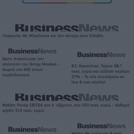
Ουκρανία: Με Μίχαϊλιουκ και Λεν κόντρα στην Ελλάδα
Άρης: Ανακοίνωσε την
απόκτηση του Άνταμ Μοκόκα -
Β.Σ. Καρούλιας: Τζίρος 98,7
Δωρεά της ΚΑΕ στους
εκατ. ευρώ και αύξηση κερδών
πυρόπληκτους
57% - Τα νέα στοιχήματα σε
low & non alcohol
Metlen: Ρεκόρ EBITDA στο α' εξάμηνο, στα 550 εκατ. ευρώ – Καθαρά
κέρδη 313 εκατ. ευρώ
Media: Με ενίσχυση 8 εκατ.