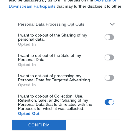
also be disclosed by us to third parties on the
IAB’s List of
Downstream Participants
that may further disclose it to other
third parties.
Personal Data Processing Opt Outs
Καναδάς: Η Κεντρική
Τράπεζα σταματά τις
Άρειος Πάγος: Σήμερα
I want to opt-out of the Sharing of my
personal data.
αυξήσεις επιτοκίων, μετά
κρίνεται η νομιμότητα ή όχι
Opted In
την τελευταία κατά 0,25%
διενέργειας
πλειστηριασμών από
26/01/2023 - 07:51
I want to opt-out of the Sale of my
Personal Data.
servicers
Opted In
26/01/2023 - 08:38
I want to opt-out of processing my
Personal Data for Targeted Advertising.
Opted In
I want to opt-out of Collection, Use,
Retention, Sale, and/or Sharing of my
Personal Data that Is Unrelated with the
Purposes for which it was collected.
Opted Out
CONFIRM