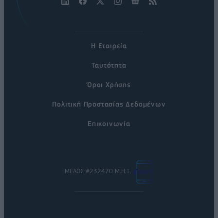
Η Εταιρεία
Ταυτότητα
Όροι Χρήσης
Πολιτική Προστασίας Δεδομένων
Επικοινωνία
ΜΕΛΟΣ #232470 Μ.Η.Τ.