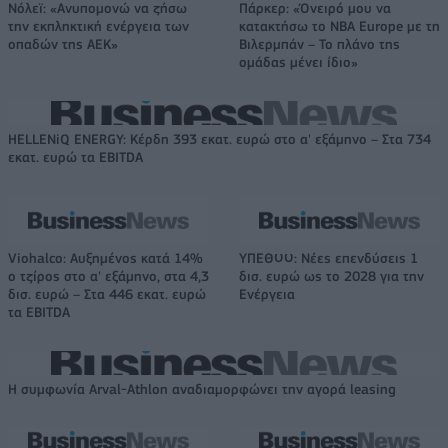
Νόλεϊ: «Ανυπομονώ να ζήσω
Πάρκερ: «Όνειρό μου να
την εκπληκτική ενέργεια των
κατακτήσω το ΝΒΑ Europe με τη
οπαδών της ΑΕΚ»
Βιλερμπάν – Το πλάνο της
ομάδας μένει ίδιο»
HELLENiQ ENERGY: Κέρδη 393 εκατ. ευρώ στο α' εξάμηνο – Στα 734
εκατ. ευρώ τα EBITDA
Viohalco: Αυξημένος κατά 14%
ΥΠΕΘΟΟ: Νέες επενδύσεις 1
ο τζίρος στο α' εξάμηνο, στα 4,3
δισ. ευρώ ως το 2028 για την
δισ. ευρώ – Στα 446 εκατ. ευρώ
Ενέργεια
τα EBITDA
Η συμφωνία Arval-Athlon αναδιαμορφώνει την αγορά leasing