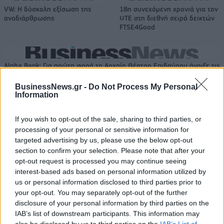
VW: Η δύσκολη εξίσωση της
18η συνεχόμενη χρονιά για τον
αναδιάρθρωσης
ΟΤΕ στη διεθνή σειρά δεικτών
FTSE4Good
Alpha Bank: Για πρώτη φορά το Αρχαίο Θέατρο Επιδαύρου άνοιξε τις
πύλες του σε όλους
BusinessNews.gr -
Do Not Process My Personal
Information
ESG Report 2025: Πώς η ΑΒ Βασιλόπουλος μετατρέπει τη
If you wish to opt-out of the sale, sharing to third parties, or
βιωσιμότητα σε καθημερινή πράξη
processing of your personal or sensitive information for
targeted advertising by us, please use the below opt-out
section to confirm your selection. Please note that after your
opt-out request is processed you may continue seeing
interest-based ads based on personal information utilized by
ΠΕΡΙΣΣΌΤΕΡΑ ΣΕ ΑΥΤΉ ΤΗΝ ΚΑΤΗΓΟΡΊΑ
us or personal information disclosed to third parties prior to
your opt-out. You may separately opt-out of the further
disclosure of your personal information by third parties on the
IAB’s list of downstream participants. This information may