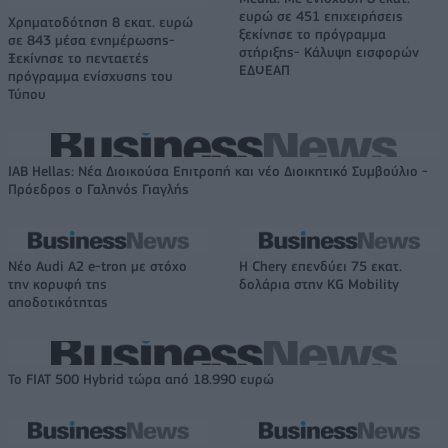
ευρώ σε 451 επιχειρήσεις
Χρηματοδότηση 8 εκατ. ευρώ
ξεκίνησε το πρόγραμμα
σε 843 μέσα ενημέρωσης-
στήριξης- Κάλυψη εισφορών
Ξεκίνησε το πενταετές
ΕΔΟΕΑΠ
πρόγραμμα ενίσχυσης του
Τύπου
IAB Hellas: Νέα Διοικούσα Επιτροπή και νέο Διοικητικό Συμβούλιο -
Πρόεδρος ο Γαληνός Γιαγλής
Νέο Audi A2 e-tron με στόχο
Η Chery επενδύει 75 εκατ.
την κορυφή της
δολάρια στην KG Mobility
αποδοτικότητας
Το FIAT 500 Hybrid τώρα από 18.990 ευρώ