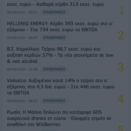
εκατ. ευρώ – Καθαρά κέρδη 313 εκατ. ευρώ
06/08/2026 - 09:12
ΕΠΙΧΕΙΡΗΣΕΙΣ
HELLENiQ ENERGY: Κέρδη 393 εκατ. ευρώ στο α'
εξάμηνο – Στα 734 εκατ. ευρώ τα EBITDA
06/08/2026 - 08:05
ΕΠΙΧΕΙΡΗΣΕΙΣ
Β.Σ. Καρούλιας: Τζίρος 98,7 εκατ. ευρώ και
αύξηση κερδών 57% - Τα νέα στοιχήματα σε low
& non alcohol
06/08/2026 - 11:48
ΕΠΙΧΕΙΡΗΣΕΙΣ
Viohalco: Αυξημένος κατά 14% ο τζίρος στο α'
εξάμηνο, στα 4,3 δισ. ευρώ – Στα 446 εκατ. ευρώ
τα EBITDA
06/08/2026 - 08:23
ΕΠΙΧΕΙΡΗΣΕΙΣ
Ρωσία: Η Μόσχα δηλώνει ότι κατέρριψε 605
ουκρανικά drones τη νύχτα - Ελαφρές ζημιές σε
αποθήκη της Wildberries