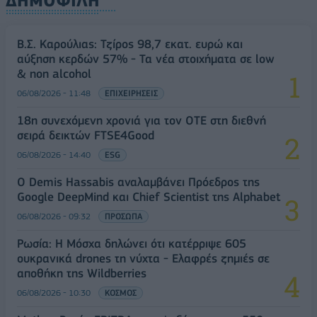
ΔΗΜΟΦΙΛΗ
Β.Σ. Καρούλιας: Τζίρος 98,7 εκατ. ευρώ και
αύξηση κερδών 57% - Τα νέα στοιχήματα σε low
& non alcohol
06/08/2026 - 11:48
ΕΠΙΧΕΙΡΗΣΕΙΣ
18η συνεχόμενη χρονιά για τον ΟΤΕ στη διεθνή
σειρά δεικτών FTSE4Good
06/08/2026 - 14:40
ESG
Ο Demis Hassabis αναλαμβάνει Πρόεδρος της
Google DeepMind και Chief Scientist της Alphabet
06/08/2026 - 09:32
ΠΡΟΣΩΠΑ
Ρωσία: Η Μόσχα δηλώνει ότι κατέρριψε 605
ουκρανικά drones τη νύχτα - Ελαφρές ζημιές σε
αποθήκη της Wildberries
06/08/2026 - 10:30
ΚΟΣΜΟΣ