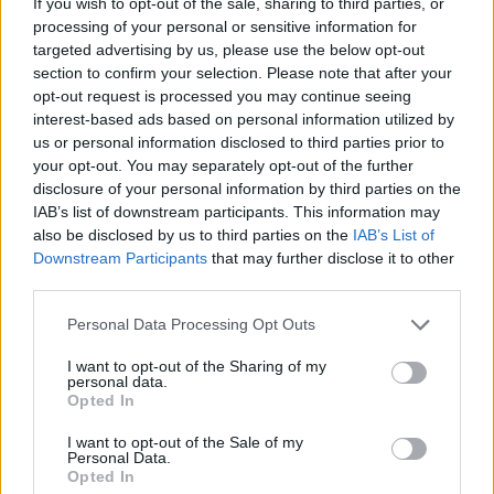
If you wish to opt-out of the sale, sharing to third parties, or
06/08/2026 - 17:18
ΠΟΛΙΤΙΚΗ
processing of your personal or sensitive information for
targeted advertising by us, please use the below opt-out
Από τις 28 Αυγούστου η ψηφιακή ενεργοποίηση της
section to confirm your selection. Please note that after your
Κάρτας Αγρότη μέσω της ΕΑΕ 2026
opt-out request is processed you may continue seeing
06/08/2026 - 16:51
ΟΙΚΟΝΟΜΙΑ
interest-based ads based on personal information utilized by
us or personal information disclosed to third parties prior to
Eurobank: Εξελίξεις και προοπτικές στις αγορές
your opt-out. You may separately opt-out of the further
πετρελαίου και φυσικού αερίου στην Ευρώπη
disclosure of your personal information by third parties on the
06/08/2026 - 16:20
ΕΝΕΡΓΕΙΑ
IAB’s list of downstream participants. This information may
also be disclosed by us to third parties on the
IAB’s List of
Οι ελληνικές scale-ups επιχειρήσεις στρέφονται
Downstream Participants
that may further disclose it to other
στην ανάπτυξη - Μεγαλύτερη πρόκληση η
third parties.
προσέλκυση πελατών
06/08/2026 - 15:56
ΕΠΙΧΕΙΡΗΣΕΙΣ
Personal Data Processing Opt Outs
Χρηματιστήριο: Στις 2.627,95 μονάδες ο Γενικός
I want to opt-out of the Sharing of my
personal data.
Δείκτης Τιμών, με άνοδο 0,15%
Opted In
06/08/2026 - 15:46
ΟΙΚΟΝΟΜΙΑ
I want to opt-out of the Sale of my
Personal Data.
ΥΠΑΑΤ: Αποζημιώσεις 38,1 εκατ. ευρώ σε
Opted In
κτηνοτρόφους για ευλογιά, πανώλη και αφθώδη