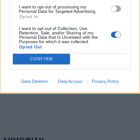
πυρετό
I want to opt-out of processing my
Personal Data for Targeted Advertising.
06/08/2026 - 15:33
ΟΙΚΟΝΟΜΙΑ
Opted In
Στ. Παπασταύρου: Άμεσα αντιδιαβρωτικά έργα στη
I want to opt-out of Collection, Use,
Δυτική Αττική
Retention, Sale, and/or Sharing of my
Personal Data that Is Unrelated with the
06/08/2026 - 15:17
ΠΟΛΙΤΙΚΗ
Purposes for which it was collected.
Opted Out
Συνάλλαγμα: Το ευρώ υποχωρεί κατά 0,11%, στα
1,1541 δολάρια
CONFIRM
06/08/2026 - 14:59
ΟΙΚΟΝΟΜΙΑ
ΟΛΕΣ ΟΙ ΕΙΔΗΣΕΙΣ
Data Deletion
Data Access
Privacy Policy