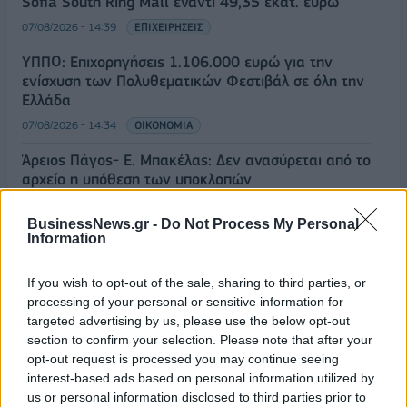
Sofia South Ring Mall έναντι 49,35 εκατ. ευρώ
07/08/2026 - 14:39
ΕΠΙΧΕΙΡΗΣΕΙΣ
ΥΠΠΟ: Επιχορηγήσεις 1.106.000 ευρώ για την
ενίσχυση των Πολυθεματικών Φεστιβάλ σε όλη την
Ελλάδα
07/08/2026 - 14:34
ΟΙΚΟΝΟΜΙΑ
Άρειος Πάγος- Ε. Μπακέλας: Δεν ανασύρεται από το
αρχείο η υπόθεση των υποκλοπών
07/08/2026 - 14:11
ΕΛΛΑΔΑ
BusinessNews.gr -
Do Not Process My Personal
Σαουδική Αραβία, Τουρκία και Πακιστάν
Information
υπογράφουν κοινή αμυντική συμφωνία
If you wish to opt-out of the sale, sharing to third parties, or
07/08/2026 - 13:47
ΚΟΣΜΟΣ
processing of your personal or sensitive information for
ΟΛΕΣ ΟΙ ΕΙΔΗΣΕΙΣ
targeted advertising by us, please use the below opt-out
section to confirm your selection. Please note that after your
opt-out request is processed you may continue seeing
interest-based ads based on personal information utilized by
us or personal information disclosed to third parties prior to