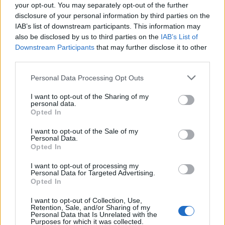
your opt-out. You may separately opt-out of the further
disclosure of your personal information by third parties on the
IAB’s list of downstream participants. This information may
also be disclosed by us to third parties on the
IAB’s List of
ΔΗΜΟΦΙΛΗ
Downstream Participants
that may further disclose it to other
third parties.
Personal Data Processing Opt Outs
Έρευνα ΕΟΤ: Η Ελλάδα στις κορυφαίες επιλογές
των Ευρωπαίων ταξιδιωτών
I want to opt-out of the Sharing of my
personal data.
07/08/2026 - 10:56
ΤΟΥΡΙΣΜΟΣ
Opted In
Υψηλός κίνδυνος πυρκαγιάς σήμερα σε Αττική,
I want to opt-out of the Sale of my
Κρήτη, Πελοπόννησο, Εύβοια και νησιά του Αιγαίου
Personal Data.
Opted In
07/08/2026 - 08:30
ΕΛΛΑΔΑ
I want to opt-out of processing my
Χρ. Δήμας: «Προχωρούν τα έργα σε όλο το μήκος
Personal Data for Targeted Advertising.
του ΒΟΑΚ»
Opted In
07/08/2026 - 09:50
ΠΟΛΙΤΙΚΗ
I want to opt-out of Collection, Use,
Retention, Sale, and/or Sharing of my
Χρηματιστήριο: Στις 2.618,95 μονάδες ο Γενικός
Personal Data that Is Unrelated with the
Purposes for which it was collected.
Δείκτης Τιμών, με άνοδο 0,40%