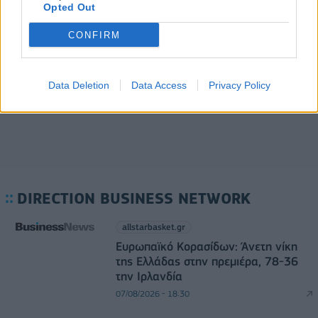
Opted Out
07/08/2026 - 13:07
ΟΙΚΟΝΟΜΙΑ
CONFIRM
Πειραιάς: Κορυφώνεται η έξοδος των αδειούχων
του Αυγούστου
07/08/2026 - 08:54
ΕΛΛΑΔΑ
Data Deletion
Data Access
Privacy Policy
DIRECTION BUSINESS NETWORK
allstarbasket.gr
Ευρωπαϊκό Κορασίδων: Άνετη νίκη
της Ελλάδας στην πρεμιέρα, 78-36
την Ιρλανδία
07/08/2026 - 18:30