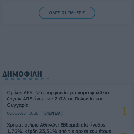
Ελληνική Αναπτυξιακή Τράπεζα: Με «προίκα» 2 δισ.
ΟΛΕΣ ΟΙ ΕΙΔΗΣΕΙΣ
ευρώ ανοίγει δρόμο για δάνεια έως 5 δισ. σε
μικρομεσαίες
08/08/2026 - 11:22
ΤΡΑΠΕΖΕΣ
ΔΗΜΟΦΙΛΗ
Όμιλος ΔΕΗ: Νέα συμφωνία για χαρτοφυλάκιο
έργων ΑΠΕ άνω των 2 GW σε Πολωνία και
Ουγγαρία
08/08/2026 - 10:26
ΕΝΕΡΓΕΙΑ
Χρηματιστήριο Αθηνών: Εβδομαδιαία άνοδος
1,76%, κέρδη 23,31% από τις αρχές του έτους