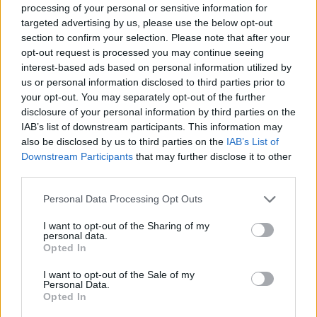
processing of your personal or sensitive information for
Αλ. Τσίπρας: Στις 2 Σεπτεμβρίου η παρουσίαση του
targeted advertising by us, please use the below opt-out
οικονομικού προγράμματος της ΕΛ.Α.Σ. στη
section to confirm your selection. Please note that after your
Θεσσαλονίκη
opt-out request is processed you may continue seeing
09/08/2026 - 10:03
ΠΟΛΙΤΙΚΗ
interest-based ads based on personal information utilized by
us or personal information disclosed to third parties prior to
Κορυφώνεται η έξοδος του Αυγούστου – Πάνω από
your opt-out. You may separately opt-out of the further
56.000 επιβάτες αναχωρούν σήμερα από τα
disclosure of your personal information by third parties on the
λιμάνια της Αττικής
IAB’s list of downstream participants. This information may
08/08/2026 - 14:30
ΕΛΛΑΔΑ
also be disclosed by us to third parties on the
IAB’s List of
Downstream Participants
that may further disclose it to other
Δυτική Αττική: Η επόμενη ημέρα μετά τις πυρκαγιές
third parties.
– Τα έργα Antinero και η «μάχη» πριν από τις
βροχές
Personal Data Processing Opt Outs
08/08/2026 - 14:08
ΕΛΛΑΔΑ
I want to opt-out of the Sharing of my
personal data.
Ειδικό Χωροταξικό για τον Τουρισμό: Οι νέοι
Opted In
κανόνες για επενδύσεις, νησιά και προορισμούς υπό
πίεση
I want to opt-out of the Sale of my
Personal Data.
08/08/2026 - 13:21
ΤΟΥΡΙΣΜΟΣ
Opted In
Υπουργείο Εργασίας: Ο “χάρτης” των πληρωμών