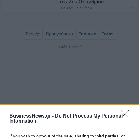
της 7ης Οκτωβρίου
07/10/2024 - 09:50
Έναρξη
Προηγούμενο
Επόμενο
Τέλος
Σελίδα 1 από 3
BusinessNews.gr -
Do Not Process My Personal
Information
ΡΟΗ ΕΙΔΗΣΕΩΝ
If you wish to opt-out of the sale, sharing to third parties, or