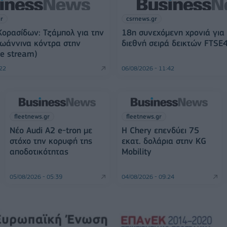
gr
csrnews.gr
ορασίδων: Τζάμπολ για την
18η συνεχόμενη χρονιά για
Ιωάννινα κόντρα στην
διεθνή σειρά δεικτών FTSE
ve stream)
:22
06/08/2026 - 11:42
fleetnews.gr
fleetnews.gr
Νέο Audi A2 e-tron με
Η Chery επενδύει 75
στόχο την κορυφή της
εκατ. δολάρια στην KG
αποδοτικότητας
Mobility
05/08/2026 - 05:39
04/08/2026 - 09:24