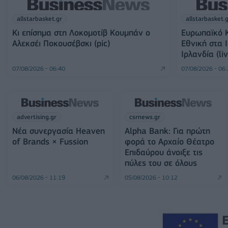
allstarbasket.gr
allstarbasket.
Κι επίσημα στη Λοκομοτίβ Κουμπάν ο
Ευρωπαϊκό Κ
Αλεκσέι Ποκουσέβσκι (pic)
Εθνική στα 
Ιρλανδία (li
07/08/2026 - 06:40
07/08/2026 - 06
advertising.gr
csrnews.gr
Νέα συνεργασία Heaven
Alpha Bank: Για πρώτη
of Brands × Fussion
φορά το Αρχαίο Θέατρο
Επιδαύρου άνοιξε τις
πύλες του σε όλους
06/08/2026 - 11:19
05/08/2026 - 10:12