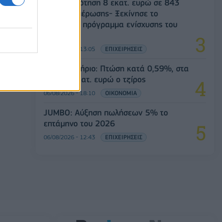
Χρηματοδότηση 8 εκατ. ευρώ σε 843
μέσα ενημέρωσης- Ξεκίνησε το
πενταετές πρόγραμμα ενίσχυσης του
Τύπου
06/08/2026 - 13:05
ΕΠΙΧΕΙΡΗΣΕΙΣ
Χρηματιστήριο: Πτώση κατά 0,59%, στα
320,42 εκατ. ευρώ ο τζίρος
06/08/2026 - 18:10
ΟΙΚΟΝΟΜΙΑ
JUMBO: Αύξηση πωλήσεων 5% το
επτάμηνο του 2026
06/08/2026 - 12:43
ΕΠΙΧΕΙΡΗΣΕΙΣ