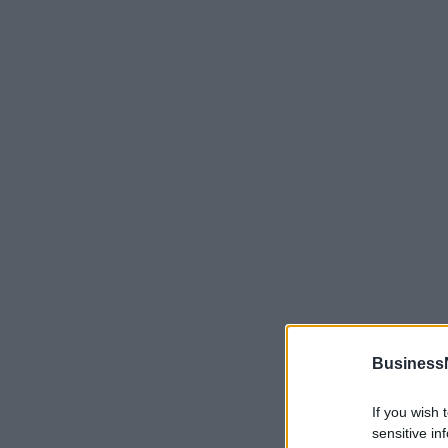
Business
If you wish 
sensitive in