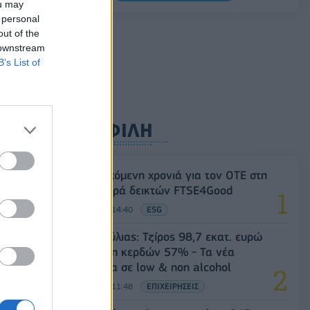
ou may
 personal
out of the
 downstream
B’s List of
ΔΗΜΟΦΙΛΗ
18η συνεχόμενη χρονιά για τον ΟΤΕ στη
διεθνή σειρά δεικτών FTSE4Good
06/08/2026 - 14:40
ESG
Β.Σ. Καρούλιας: Τζίρος 98,7 εκατ. ευρώ
και αύξηση κερδών 57% - Τα νέα
στοιχήματα σε low & non alcohol
06/08/2026 - 11:48
ΕΠΙΧΕΙΡΗΣΕΙΣ