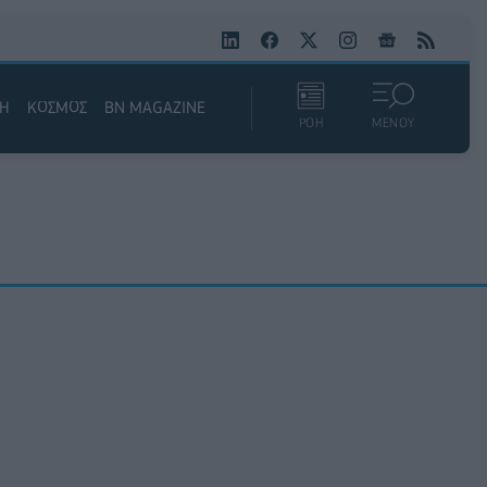
ΚΗ
ΚΟΣΜΟΣ
BN MAGAZINE
ΡΟΗ
ΜΕΝΟΥ