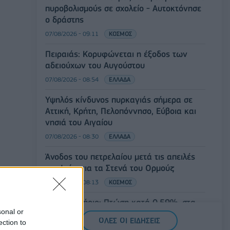
πυροβολισμούς σε σχολείο - Αυτοκτόνησε
ο δράστης
07/08/2026 - 09:11
ΚΟΣΜΟΣ
Πειραιάς: Κορυφώνεται η έξοδος των
αδειούχων του Αυγούστου
07/08/2026 - 08:54
ΕΛΛΑΔΑ
Υψηλός κίνδυνος πυρκαγιάς σήμερα σε
Αττική, Κρήτη, Πελοπόννησο, Εύβοια και
νησιά του Αιγαίου
07/08/2026 - 08:30
ΕΛΛΑΔΑ
Άνοδος του πετρελαίου μετά τις απειλές
του Ιράν για τα Στενά του Ορμούζ
07/08/2026 - 08:13
ΚΟΣΜΟΣ
Χρηματιστήριο: Πτώση κατά 0,59%, στα
sonal or
320,42 εκατ. ευρώ ο τζίρος
ΟΛΕΣ ΟΙ ΕΙΔΗΣΕΙΣ
ection to
06/08/2026 - 18:10
ΟΙΚΟΝΟΜΙΑ