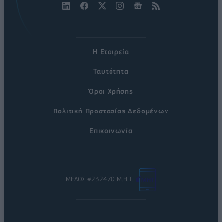
Η Εταιρεία
Ταυτότητα
Όροι Χρήσης
Πολιτική Προστασίας Δεδομένων
Επικοινωνία
ΜΕΛΟΣ #232470 Μ.Η.Τ.