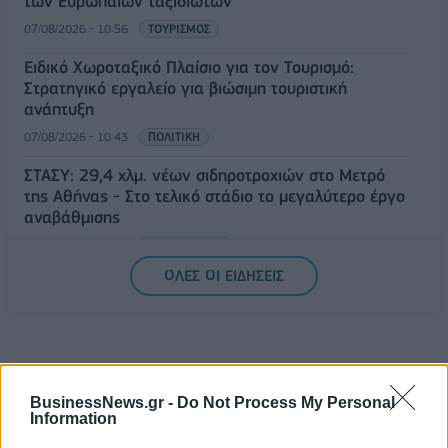
των Ευρωπαίων ταξιδιωτών
07/08/2026 - 10:56
ΤΟΥΡΙΣΜΟΣ
Ειδικό Χωροταξικό Πλαίσιο για τον Τουρισμό:
Στρατηγικό εργαλείο για βιώσιμη τουριστική
ανάπτυξη
07/08/2026 - 10:43
ΠΟΛΙΤΙΚΗ
ΣΤΑΣΥ: 29,4 χλμ. νέων σιδηροτροχιών στο Μετρό
της Αθήνας - Στο τελικό στάδιο το μεγαλύτερο έργο
αναβάθμισης
07/08/2026 - 10:28
ΕΠΙΧΕΙΡΗΣΕΙΣ
ΟΛΕΣ ΟΙ ΕΙΔΗΣΕΙΣ
BusinessNews.gr -
Do Not Process My Personal
Information