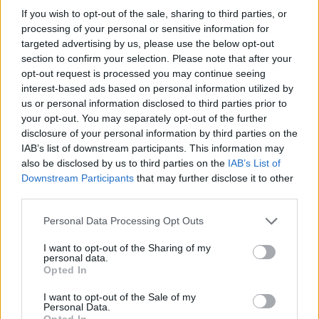
If you wish to opt-out of the sale, sharing to third parties, or
ΔΗΜΟΦΙΛΗ
processing of your personal or sensitive information for
targeted advertising by us, please use the below opt-out
section to confirm your selection. Please note that after your
18η συνεχόμενη χρονιά για τον ΟΤΕ στη διεθνή
opt-out request is processed you may continue seeing
σειρά δεικτών FTSE4Good
interest-based ads based on personal information utilized by
06/08/2026 - 14:40
ESG
us or personal information disclosed to third parties prior to
your opt-out. You may separately opt-out of the further
Χρηματοδότηση 8 εκατ. ευρώ σε 843 μέσα
disclosure of your personal information by third parties on the
ενημέρωσης- Ξεκίνησε το πενταετές πρόγραμμα
IAB’s list of downstream participants. This information may
ενίσχυσης του Τύπου
also be disclosed by us to third parties on the
IAB’s List of
Downstream Participants
that may further disclose it to other
06/08/2026 - 13:05
ΕΠΙΧΕΙΡΗΣΕΙΣ
third parties.
Χρηματιστήριο: Πτώση κατά 0,59%, στα 320,42
εκατ. ευρώ ο τζίρος
Personal Data Processing Opt Outs
06/08/2026 - 18:10
ΟΙΚΟΝΟΜΙΑ
I want to opt-out of the Sharing of my
personal data.
JUMBO: Αύξηση πωλήσεων 5% το επτάμηνο του
Opted In
2026
I want to opt-out of the Sale of my
06/08/2026 - 12:43
ΕΠΙΧΕΙΡΗΣΕΙΣ
Personal Data.
Opted In