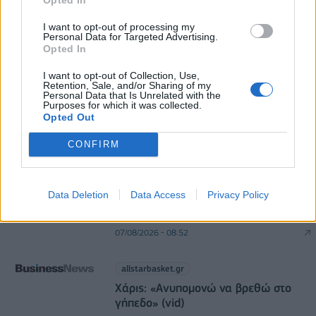
Aegean: Νέο ιστορικό ρεκόρ με πάνω από 2 εκατ.
επιβάτες τον Ιούλιο
I want to opt-out of processing my
Personal Data for Targeted Advertising.
06/08/2026 - 14:00
ΤΟΥΡΙΣΜΟΣ
Opted In
I want to opt-out of Collection, Use,
Retention, Sale, and/or Sharing of my
Personal Data that Is Unrelated with the
Purposes for which it was collected.
Opted Out
CONFIRM
csrnews.gr
Ατρόμητος και Novibet συνεχίζουν
Data Deletion
Data Access
Privacy Policy
μαζί: Ανανέωση της συνεργασίας
τους μέχρι το 2028
07/08/2026 - 08:52
allstarbasket.gr
Χάρις: «Ανυπομονώ να βρεθώ στο
γήπεδο» (vid)