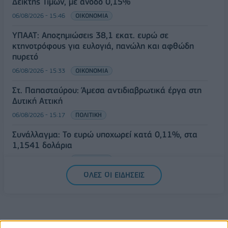
Δείκτης Τιμών, με άνοδο 0,15%
06/08/2026 - 15:46
ΟΙΚΟΝΟΜΙΑ
ΥΠΑΑΤ: Αποζημιώσεις 38,1 εκατ. ευρώ σε
κτηνοτρόφους για ευλογιά, πανώλη και αφθώδη
πυρετό
06/08/2026 - 15:33
ΟΙΚΟΝΟΜΙΑ
Στ. Παπασταύρου: Άμεσα αντιδιαβρωτικά έργα στη
Δυτική Αττική
06/08/2026 - 15:17
ΠΟΛΙΤΙΚΗ
Συνάλλαγμα: Το ευρώ υποχωρεί κατά 0,11%, στα
1,1541 δολάρια
06/08/2026 - 14:59
ΟΙΚΟΝΟΜΙΑ
ΟΛΕΣ ΟΙ ΕΙΔΗΣΕΙΣ