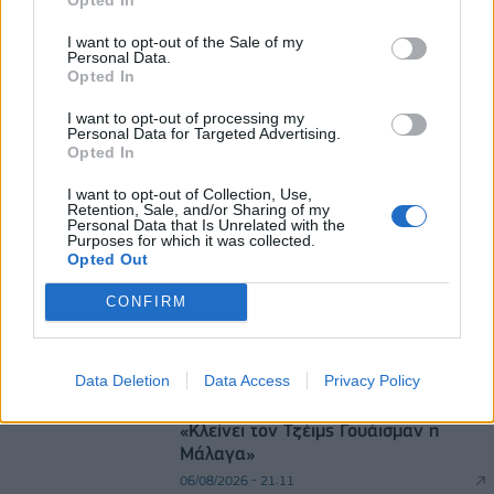
HELLENiQ ENERGY: Κέρδη 393 εκατ. ευρώ στο α'
εξάμηνο – Στα 734 εκατ. ευρώ τα EBITDA
I want to opt-out of the Sale of my
Personal Data.
06/08/2026 - 08:05
ΕΠΙΧΕΙΡΗΣΕΙΣ
Opted In
Ο Demis Hassabis αναλαμβάνει Πρόεδρος της
I want to opt-out of processing my
Personal Data for Targeted Advertising.
Google DeepMind και Chief Scientist της Alphabet
Opted In
06/08/2026 - 09:32
ΠΡΟΣΩΠΑ
I want to opt-out of Collection, Use,
Retention, Sale, and/or Sharing of my
Personal Data that Is Unrelated with the
Purposes for which it was collected.
Opted Out
CONFIRM
DIRECTION BUSINESS NETWORK
Data Deletion
Data Access
Privacy Policy
allstarbasket.gr
«Κλείνει τον Τζέιμς Γουάισμαν η
Μάλαγα»
06/08/2026 - 21:11