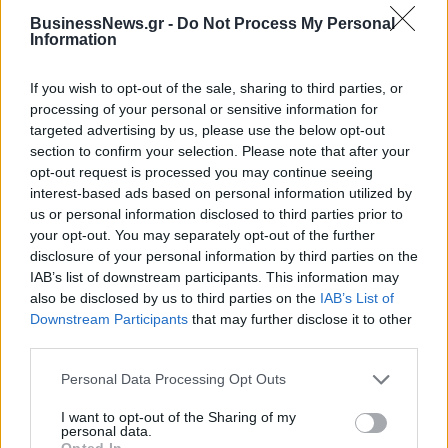
BusinessNews.gr -
Do Not Process My Personal
Information
If you wish to opt-out of the sale, sharing to third parties, or
ΔΗΜΟΦΙΛΗ
processing of your personal or sensitive information for
targeted advertising by us, please use the below opt-out
section to confirm your selection. Please note that after your
Β.Σ. Καρούλιας: Τζίρος 98,7 εκατ. ευρώ και
opt-out request is processed you may continue seeing
αύξηση κερδών 57% - Τα νέα στοιχήματα σε low
interest-based ads based on personal information utilized by
& non alcohol
us or personal information disclosed to third parties prior to
06/08/2026 - 11:48
ΕΠΙΧΕΙΡΗΣΕΙΣ
your opt-out. You may separately opt-out of the further
disclosure of your personal information by third parties on the
Metlen: Ρεκόρ EBITDA στο α' εξάμηνο, στα 550
IAB’s list of downstream participants. This information may
εκατ. ευρώ – Καθαρά κέρδη 313 εκατ. ευρώ
also be disclosed by us to third parties on the
IAB’s List of
Downstream Participants
that may further disclose it to other
06/08/2026 - 09:12
ΕΠΙΧΕΙΡΗΣΕΙΣ
third parties.
Ρωσία: Η Μόσχα δηλώνει ότι κατέρριψε 605
ουκρανικά drones τη νύχτα - Ελαφρές ζημιές σε
Personal Data Processing Opt Outs
αποθήκη της Wildberries
I want to opt-out of the Sharing of my
06/08/2026 - 10:30
ΚΟΣΜΟΣ
personal data.
Opted In