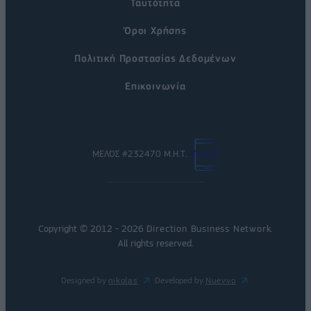
Ταυτότητα
Όροι Χρήσης
Πολιτική Προστασίας Δεδομένων
Επικοινωνία
ΜΕΛΟΣ #232470 Μ.Η.Τ.
Copyright © 2012 - 2026
Direction Business Network
.
All rights reserved.
Designed by
nikolas
Developed by
Nuevvo