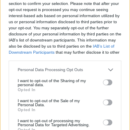
πυρετό
section to confirm your selection. Please note that after your
opt-out request is processed you may continue seeing
06/08/2026 - 15:33
ΟΙΚΟΝΟΜΙΑ
interest-based ads based on personal information utilized by
ΟΛΕΣ ΟΙ ΕΙΔΗΣΕΙΣ
us or personal information disclosed to third parties prior to
your opt-out. You may separately opt-out of the further
disclosure of your personal information by third parties on the
IAB’s list of downstream participants. This information may
also be disclosed by us to third parties on the
IAB’s List of
Downstream Participants
that may further disclose it to other
third parties.
Personal Data Processing Opt Outs
ΔΗΜΟΦΙΛΗ
I want to opt-out of the Sharing of my
personal data.
Opted In
18η συνεχόμενη χρονιά για τον ΟΤΕ στη διεθνή
I want to opt-out of the Sale of my
σειρά δεικτών FTSE4Good
Personal Data.
Opted In
06/08/2026 - 14:40
ESG
I want to opt-out of processing my
Β.Σ. Καρούλιας: Τζίρος 98,7 εκατ. ευρώ και
Personal Data for Targeted Advertising.
αύξηση κερδών 57% - Τα νέα στοιχήματα σε low
Opted In