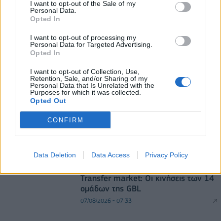
I want to opt-out of the Sale of my
Personal Data.
Χρηματιστήριο: Πτώση κατά 0,59%, στα 320,42
Opted In
εκατ. ευρώ ο τζίρος
06/08/2026 - 18:10
ΟΙΚΟΝΟΜΙΑ
I want to opt-out of processing my
Personal Data for Targeted Advertising.
Opted In
JUMBO: Αύξηση πωλήσεων 5% το επτάμηνο του
2026
I want to opt-out of Collection, Use,
Retention, Sale, and/or Sharing of my
06/08/2026 - 12:43
ΕΠΙΧΕΙΡΗΣΕΙΣ
Personal Data that Is Unrelated with the
Purposes for which it was collected.
Opted Out
CONFIRM
Data Deletion
Data Access
Privacy Policy
allstarbasket.gr
Transfer market: Οι κινήσεις των 14
ομάδων της GBL
07/08/2026 - 07:33