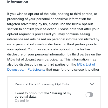
Information
If you wish to opt-out of the sale, sharing to third parties, or
processing of your personal or sensitive information for
targeted advertising by us, please use the below opt-out
ΔΗΜΟΦΙΛΗ
section to confirm your selection. Please note that after your
opt-out request is processed you may continue seeing
interest-based ads based on personal information utilized by
Β.Σ. Καρούλιας: Τζίρος 98,7 εκατ. ευρώ και
us or personal information disclosed to third parties prior to
αύξηση κερδών 57% - Τα νέα στοιχήματα σε low
your opt-out. You may separately opt-out of the further
& non alcohol
disclosure of your personal information by third parties on the
06/08/2026 - 11:48
ΕΠΙΧΕΙΡΗΣΕΙΣ
IAB’s list of downstream participants. This information may
also be disclosed by us to third parties on the
IAB’s List of
18η συνεχόμενη χρονιά για τον ΟΤΕ στη διεθνή
Downstream Participants
that may further disclose it to other
σειρά δεικτών FTSE4Good
third parties.
06/08/2026 - 14:40
ESG
Personal Data Processing Opt Outs
Χρηματοδότηση 8 εκατ. ευρώ σε 843 μέσα
ενημέρωσης- Ξεκίνησε το πενταετές πρόγραμμα
I want to opt-out of the Sharing of my
personal data.
ενίσχυσης του Τύπου
Opted In
06/08/2026 - 13:05
ΕΠΙΧΕΙΡΗΣΕΙΣ