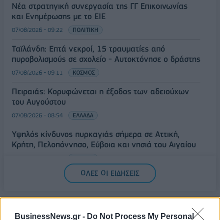
Νέα στρατηγική συνεργασία της ΓΓ Επικοινωνίας
και Ενημέρωσης με το ΕΙΕ
07/08/2026 - 09:22
ΠΟΛΙΤΙΚΗ
Ταϊλάνδη: Επτά νεκροί, 15 τραυματίες από
πυροβολισμούς σε σχολείο - Αυτοκτόνησε ο δράστης
07/08/2026 - 09:11
ΚΟΣΜΟΣ
Πειραιάς: Κορυφώνεται η έξοδος των αδειούχων
του Αυγούστου
07/08/2026 - 08:54
ΕΛΛΑΔΑ
Υψηλός κίνδυνος πυρκαγιάς σήμερα σε Αττική,
Κρήτη, Πελοπόννησο, Εύβοια και νησιά του Αιγαίου
07/08/2026 - 08:30
ΕΛΛΑΔΑ
ΟΛΕΣ ΟΙ ΕΙΔΗΣΕΙΣ
BusinessNews.gr -
Do Not Process My Personal