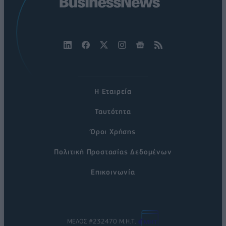
Η Εταιρεία
Ταυτότητα
Όροι Χρήσης
Πολιτική Προστασίας Δεδομένων
Επικοινωνία
ΜΕΛΟΣ #232470 Μ.Η.Τ.