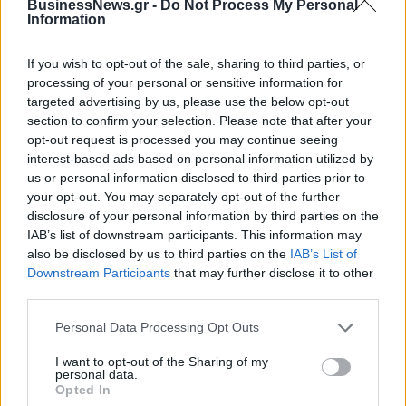
BusinessNews.gr -
Do Not Process My Personal
Information
ΔΗΜΟΦΙΛΗ
If you wish to opt-out of the sale, sharing to third parties, or
processing of your personal or sensitive information for
Όμιλος ΔΕΗ: Νέα συμφωνία για χαρτοφυλάκιο
targeted advertising by us, please use the below opt-out
έργων ΑΠΕ άνω των 2 GW σε Πολωνία και
section to confirm your selection. Please note that after your
Ουγγαρία
opt-out request is processed you may continue seeing
interest-based ads based on personal information utilized by
08/08/2026 - 10:26
ΕΝΕΡΓΕΙΑ
us or personal information disclosed to third parties prior to
your opt-out. You may separately opt-out of the further
Χρηματιστήριο Αθηνών: Εβδομαδιαία άνοδος
disclosure of your personal information by third parties on the
1,76%, κέρδη 23,31% από τις αρχές του έτους
IAB’s list of downstream participants. This information may
08/08/2026 - 12:36
ΟΙΚΟΝΟΜΙΑ
also be disclosed by us to third parties on the
IAB’s List of
Downstream Participants
that may further disclose it to other
Health Monitoring: Η εθνική υποδομή για την
third parties.
αξιοποίηση των δεδομένων υγείας προς όφελος
των πολιτών
Personal Data Processing Opt Outs
08/08/2026 - 11:48
ΥΓΕΙΑ
I want to opt-out of the Sharing of my
Ελληνική Αναπτυξιακή Τράπεζα: Με «προίκα» 2
personal data.
Opted In
δισ. ευρώ ανοίγει δρόμο για δάνεια έως 5 δισ. σε