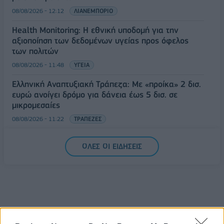
08/08/2026 - 12:12
ΛΙΑΝΕΜΠΟΡΙΟ
Health Monitoring: Η εθνική υποδομή για την
αξιοποίηση των δεδομένων υγείας προς όφελος
των πολιτών
08/08/2026 - 11:48
ΥΓΕΙΑ
Ελληνική Αναπτυξιακή Τράπεζα: Με «προίκα» 2 δισ.
ευρώ ανοίγει δρόμο για δάνεια έως 5 δισ. σε
μικρομεσαίες
08/08/2026 - 11:22
ΤΡΑΠΕΖΕΣ
5G παντού, 6G στον ορίζοντα: Πού βρίσκεται η
ΟΛΕΣ ΟΙ ΕΙΔΗΣΕΙΣ
Ελλάδα στη μεγάλη τεχνολογική μετάβαση
08/08/2026 - 10:54
ΤΕΧΝΟΛΟΓΙΑ