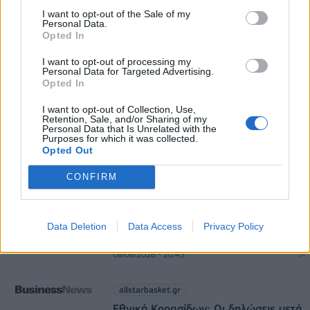
μικρομεσαίες
I want to opt-out of the Sale of my
Personal Data.
08/08/2026 - 11:22
ΤΡΑΠΕΖΕΣ
Opted In
5G παντού, 6G στον ορίζοντα: Πού βρίσκεται η
I want to opt-out of processing my
Ελλάδα στη μεγάλη τεχνολογική μετάβαση
Personal Data for Targeted Advertising.
Opted In
08/08/2026 - 10:54
ΤΕΧΝΟΛΟΓΙΑ
I want to opt-out of Collection, Use,
Retention, Sale, and/or Sharing of my
Personal Data that Is Unrelated with the
Purposes for which it was collected.
Opted Out
CONFIRM
allstarbasket.gr
Αρμάνι Μιλάνο: Το καινούριο της
Data Deletion
Data Access
Privacy Policy
ρόστερ και ο αέρας ανανέωσης
08/08/2026 - 20:43
allstarbasket.gr
Εθνική Κορασίδων: Οι δηλώσεις μετά