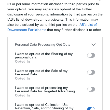
διασφαλίζει την ανάπτυξη, την ασφάλεια και
us or personal information disclosed to third parties prior to
καλύτερους μισθούς
your opt-out. You may separately opt-out of the further
disclosure of your personal information by third parties on the
09/08/2026 - 11:43
ΠΟΛΙΤΙΚΗ
IAB’s list of downstream participants. This information may
Υπ. Μεταφορών: Οριστική λύση στο ζήτημα των
also be disclosed by us to third parties on the
IAB’s List of
πινακίδων κυκλοφορίας - Τέλος στις χρονοβόρες
Downstream Participants
that may further disclose it to other
διαδικασίες
third parties.
09/08/2026 - 11:18
ΕΛΛΑΔΑ
Personal Data Processing Opt Outs
Στα 15 δισ. ευρώ ο στόχος για νέα δάνεια το 2026
I want to opt-out of the Sharing of my
- Η «ακτινογραφία» της κερδοφορίας των
personal data.
τραπεζών το α΄ εξάμηνο
Opted In
09/08/2026 - 10:52
ΤΡΑΠΕΖΕΣ
I want to opt-out of the Sale of my
ΟΛΕΣ ΟΙ ΕΙΔΗΣΕΙΣ
Personal Data.
Ισπανία – Ιταλία: Κλιμακώνεται η αντιπαράθεση για
Opted In
το μεταναστευτικό με αμοιβαίους συνοριακούς
ελέγχους
I want to opt-out of processing my
Personal Data for Targeted Advertising.
09/08/2026 - 10:29
ΚΟΣΜΟΣ
Opted In
I want to opt-out of Collection, Use,
Retention, Sale, and/or Sharing of my