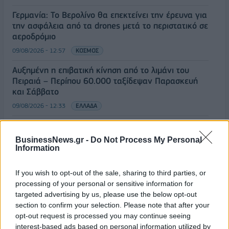
Γερμανία: Το Βερολίνο θα επεκτείνει την έρευνα για
την ασφάλεια από τα drones μετά το περιστατικό σε
αεροδρόμιο
09/08/2026 - 12:57
ΚΟΣΜΟΣ
Αυξημένη η επιβατική κίνηση από το λιμάνι του
Πειραιά – Περίπου 60.000 ταξίδεψαν Παρασκευή
και Σάββατο
09/08/2026 - 12:33
ΕΛΛΑΔΑ
Από τη Δυτική Αττική στη Νότια Γαλλία : Οι εμπειρίες
Ελλήνων και Γάλλων πυροσβεστών από τα πύρινα
BusinessNews.gr -
Do Not Process My Personal
μέτωπα
Information
09/08/2026 - 12:08
ΚΟΣΜΟΣ
If you wish to opt-out of the sale, sharing to third parties, or
Δεύτερη πηγή εισοδήματος για τους επαγγελματίες
processing of your personal or sensitive information for
ψαράδες ο αλιευτικός τουρισμός
targeted advertising by us, please use the below opt-out
section to confirm your selection. Please note that after your
09/08/2026 - 12:08
ΤΟΥΡΙΣΜΟΣ
opt-out request is processed you may continue seeing
Τ. Θεοδωρικάκος: Η ενίσχυση της βιομηχανίας
interest-based ads based on personal information utilized by