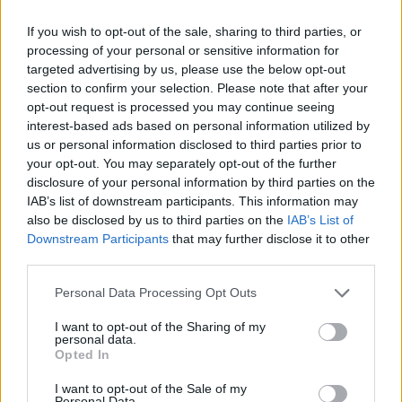
07/08/2026 - 11:20
ΠΟΛΙΤΙΚΗ
If you wish to opt-out of the sale, sharing to third parties, or
Έλεγχοι με drones και MyCoast σε πάνω από 300
processing of your personal or sensitive information for
παραλίες - Πρόστιμα έως 73.000 ευρώ και
targeted advertising by us, please use the below opt-out
σφραγίσεις επιχειρήσεων
section to confirm your selection. Please note that after your
opt-out request is processed you may continue seeing
07/08/2026 - 11:08
ΕΠΙΧΕΙΡΗΣΕΙΣ
interest-based ads based on personal information utilized by
us or personal information disclosed to third parties prior to
Έρευνα ΕΟΤ: Η Ελλάδα στις κορυφαίες επιλογές
your opt-out. You may separately opt-out of the further
των Ευρωπαίων ταξιδιωτών
disclosure of your personal information by third parties on the
07/08/2026 - 10:56
ΤΟΥΡΙΣΜΟΣ
IAB’s list of downstream participants. This information may
also be disclosed by us to third parties on the
IAB’s List of
Downstream Participants
that may further disclose it to other
ΟΛΕΣ ΟΙ ΕΙΔΗΣΕΙΣ
third parties.
Personal Data Processing Opt Outs
I want to opt-out of the Sharing of my
personal data.
Opted In
I want to opt-out of the Sale of my
Personal Data.