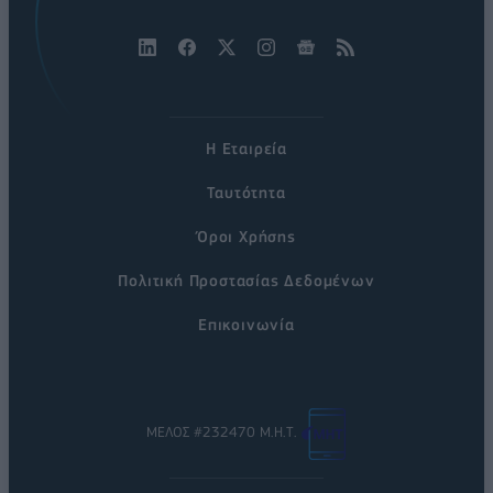
Η Εταιρεία
Ταυτότητα
Όροι Χρήσης
Πολιτική Προστασίας Δεδομένων
Επικοινωνία
ΜΕΛΟΣ #232470 Μ.Η.Τ.