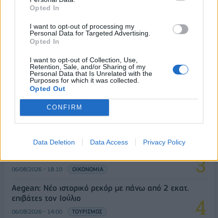
Opted In
ΔΗΜΟΦΙΛΗ
I want to opt-out of processing my
Personal Data for Targeted Advertising.
Opted In
18η συνεχόμενη χρονιά για τον ΟΤΕ στη διεθνή
I want to opt-out of Collection, Use,
σειρά δεικτών FTSE4Good
Retention, Sale, and/or Sharing of my
Personal Data that Is Unrelated with the
06/08/2026 - 14:40
ESG
Purposes for which it was collected.
Opted Out
Χρηματοδότηση 8 εκατ. ευρώ σε 843 μέσα
ενημέρωσης- Ξεκίνησε το πενταετές πρόγραμμα
CONFIRM
ενίσχυσης του Τύπου
06/08/2026 - 13:05
ΕΠΙΧΕΙΡΗΣΕΙΣ
Data Deletion
Data Access
Privacy Policy
Χρηματιστήριο: Πτώση κατά 0,59%, στα 320,42
εκατ. ευρώ ο τζίρος
06/08/2026 - 18:10
ΟΙΚΟΝΟΜΙΑ
Aegean: Νέο ιστορικό ρεκόρ με πάνω από 2 εκατ.
επιβάτες τον Ιούλιο
06/08/2026 - 14:00
ΤΟΥΡΙΣΜΟΣ