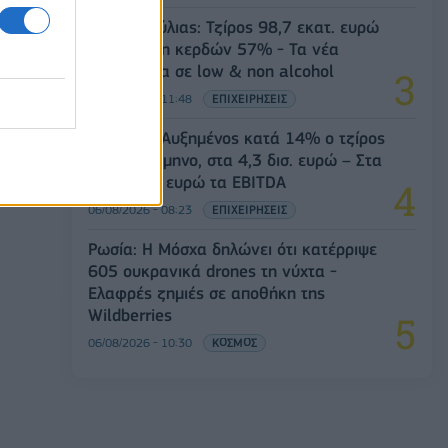
Β.Σ. Καρούλιας: Τζίρος 98,7 εκατ. ευρώ
και αύξηση κερδών 57% - Τα νέα
στοιχήματα σε low & non alcohol
06/08/2026 - 11:48
ΕΠΙΧΕΙΡΗΣΕΙΣ
Viohalco: Αυξημένος κατά 14% ο τζίρος
στο α' εξάμηνο, στα 4,3 δισ. ευρώ – Στα
446 εκατ. ευρώ τα EBITDA
06/08/2026 - 08:23
ΕΠΙΧΕΙΡΗΣΕΙΣ
Ρωσία: Η Μόσχα δηλώνει ότι κατέρριψε
605 ουκρανικά drones τη νύχτα -
Ελαφρές ζημιές σε αποθήκη της
Wildberries
06/08/2026 - 10:30
ΚΟΣΜΟΣ