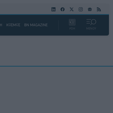
ΚΗ
ΚΟΣΜΟΣ
BN MAGAZINE
ΡΟΗ
ΜΕΝΟΥ