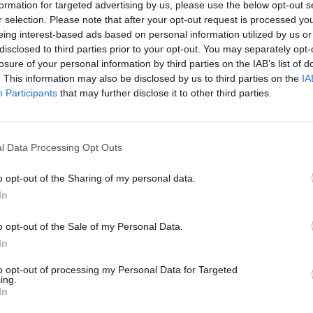
formation for targeted advertising by us, please use the below opt-out s
Χρυσοβελώνη: "Έλαβα το επίδομ
r selection. Please note that after your opt-out request is processed y
ενοικίου για ένα διάστημα"
eing interest-based ads based on personal information utilized by us or
disclosed to third parties prior to your opt-out. You may separately opt-
losure of your personal information by third parties on the IAB’s list of
τείνει το Δίκτυο
. This information may also be disclosed by us to third parties on the
IA
 Κροατία
Participants
that may further disclose it to other third parties.
28/02/2018 - 02:00
l Data Processing Opt Outs
o opt-out of the Sharing of my personal data.
In
o opt-out of the Sale of my Personal Data.
In
to opt-out of processing my Personal Data for Targeted
ing.
In