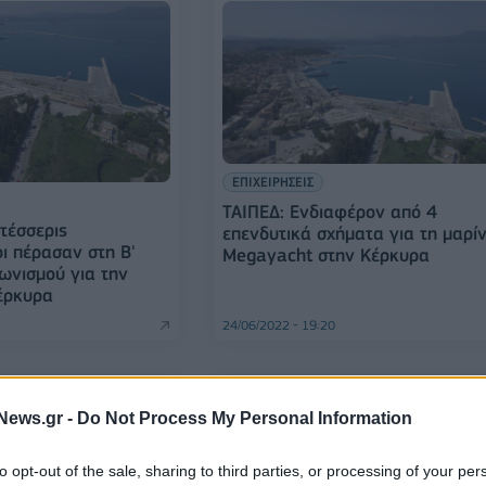
ΕΠΙΧΕΙΡΗΣΕΙΣ
ΤΑΙΠΕΔ: Ενδιαφέρον από 4
 τέσσερις
επενδυτικά σχήματα για τη μαρί
ι πέρασαν στη Β'
Megayacht στην Κέρκυρα
ωνισμού για την
έρκυρα
24/06/2022 - 19:20
News.gr -
Do Not Process My Personal Information
to opt-out of the sale, sharing to third parties, or processing of your per
ΕΛΛΑΔΑ