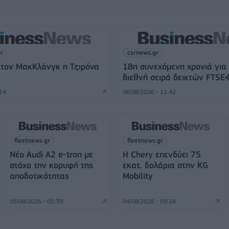
gr
csrnews.gr
 τον ΜακΚλάνγκ η Τζιρόνα
18η συνεχόμενη χρονιά για
διεθνή σειρά δεικτών FTSE
:14
06/08/2026 - 11:42
fleetnews.gr
fleetnews.gr
Νέο Audi A2 e-tron με
Η Chery επενδύει 75
στόχο την κορυφή της
εκατ. δολάρια στην KG
αποδοτικότητας
Mobility
05/08/2026 - 05:39
04/08/2026 - 09:24