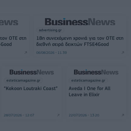
advertising.gr
 τον ΟΤΕ στη
18η συνεχόμενη χρονιά για τον ΟΤΕ στη
4Good
διεθνή σειρά δεικτών FTSE4Good
06/08/2026 - 11:39
esteticamagazine.gr
esteticamagazine.gr
“Kokoon Loutraki Coast”
Aveda I One for All
Leave in Elixir
28/07/2026 - 12:07
22/07/2026 - 13:20