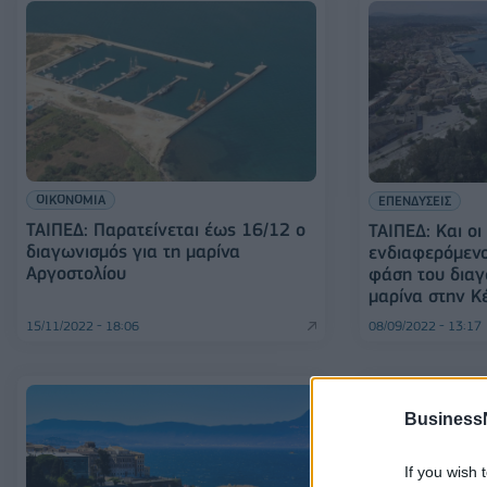
ΟΙΚΟΝΟΜΙΑ
ΕΠΕΝΔΥΣΕΙΣ
ΤΑΙΠΕΔ: Παρατείνεται έως 16/12 ο
ΤΑΙΠΕΔ: Και οι
διαγωνισμός για τη μαρίνα
ενδιαφερόμενο
Αργοστολίου
φάση του διαγ
μαρίνα στην Κ
15/11/2022 - 18:06
08/09/2022 - 13:17
Business
If you wish 