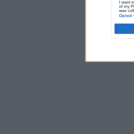
I want t
of my P
was col
Opted 