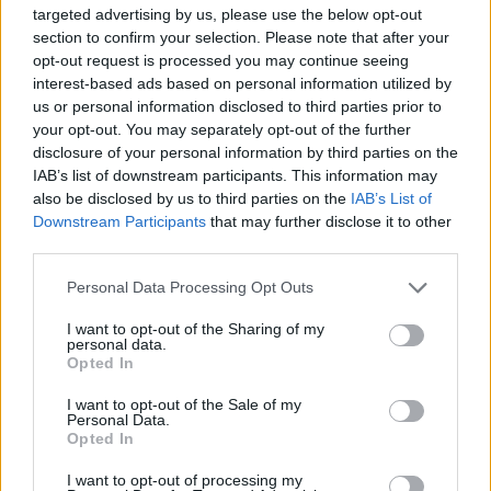
targeted advertising by us, please use the below opt-out
section to confirm your selection. Please note that after your
opt-out request is processed you may continue seeing
ΡΟΗ ΕΙΔΗΣΕΩΝ
interest-based ads based on personal information utilized by
us or personal information disclosed to third parties prior to
your opt-out. You may separately opt-out of the further
Αναστολή λειτουργίας του αιολικού πάρκου στη
disclosure of your personal information by third parties on the
Βοιωτία- Προφυλακίστηκαν οι τρεις
IAB’s list of downstream participants. This information may
κατηγορούμενοι
also be disclosed by us to third parties on the
IAB’s List of
07/08/2026 - 13:23
ΕΛΛΑΔΑ
Downstream Participants
that may further disclose it to other
third parties.
Χρηματιστήριο: Στις 2.618,95 μονάδες ο Γενικός
Δείκτης Τιμών, με άνοδο 0,40%
Personal Data Processing Opt Outs
07/08/2026 - 13:07
ΟΙΚΟΝΟΜΙΑ
I want to opt-out of the Sharing of my
personal data.
ΕΛΣΤΑΤ: Στο 3,4% υποχώρησε ο πληθωρισμός τον
Opted In
Ιούλιο
I want to opt-out of the Sale of my
07/08/2026 - 12:46
ΟΙΚΟΝΟΜΙΑ
Personal Data.
Opted In
Εμπρησμός της Marfin: Προθεσμία έλαβε για την
απολογία της η 46χρονη κατηγορούμενη
I want to opt-out of processing my