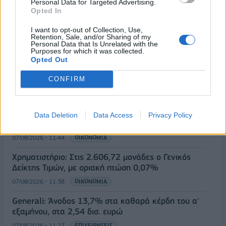
Personal Data for Targeted Advertising.
07/08/2026 - 12:27
ΕΛΛΑΔΑ
Opted In
Η νέα σειρά foldables της Samsung διαθέσιμη στη
I want to opt-out of Collection, Use,
Vodafone
Retention, Sale, and/or Sharing of my
Personal Data that Is Unrelated with the
07/08/2026 - 11:57
ΤΕΧΝΟΛΟΓΙΑ
Purposes for which it was collected.
Opted Out
Ατρόμητος και Novibet συνεχίζουν μαζί: Ανανέωση
της συνεργασίας τους μέχρι το 2028
CONFIRM
07/08/2026 - 11:50
ΑΘΛΗΤΙΣΜΟΣ
Ευρωπαϊκά χρηματιστήρια: Άνοδο καταγράφουν οι
Data Deletion
Data Access
Privacy Policy
μετοχές στο ξεκίνημα των συναλλαγών
07/08/2026 - 11:44
ΟΙΚΟΝΟΜΙΑ
Χρηματιστήριο: Στις 2.606,72 μονάδες ο Γενικός
Δείκτης Τιμών, με οριακή πτώση 0,07%
07/08/2026 - 11:38
ΟΙΚΟΝΟΜΙΑ
Generali: Άνοδος 13,7% στα καθαρά κέρδη του α'
εξαμήνου, στα 2,54 δισ. ευρώ
07/08/2026 - 11:27
ΕΠΙΧΕΙΡΗΣΕΙΣ