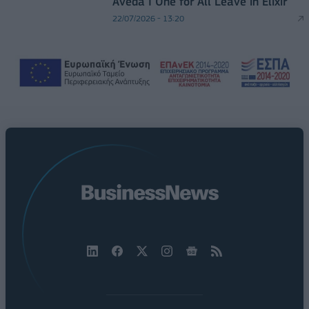
Aveda I One for All Leave in Elixir
22/07/2026 - 13:20