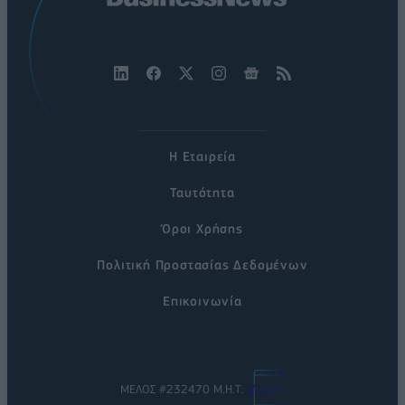
Η Εταιρεία
Ταυτότητα
Όροι Χρήσης
Πολιτική Προστασίας Δεδομένων
Επικοινωνία
ΜΕΛΟΣ #232470 Μ.Η.Τ.