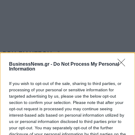
ΡΟΗ ΕΙΔΗΣΕΩΝ
BusinessNews.gr -
Do Not Process My Personal
Information
ΥΠΑΑΤ: Επιπλέον 12,5 εκατ. ευρώ στις Περιφέρειες
για την ενίσχυση της βιοασφάλειας
If you wish to opt-out of the sale, sharing to third parties, or
07/08/2026 - 17:02
ΟΙΚΟΝΟΜΙΑ
processing of your personal or sensitive information for
targeted advertising by us, please use the below opt-out
Deloitte Ελλάδος: Χρηματοοικονομικός σύμβουλος
section to confirm your selection. Please note that after your
της ΔΕΗ για την είσοδο στην πολωνική αγορά
opt-out request is processed you may continue seeing
ενέργειας
interest-based ads based on personal information utilized by
07/08/2026 - 16:38
ΕΠΙΧΕΙΡΗΣΕΙΣ
us or personal information disclosed to third parties prior to
your opt-out. You may separately opt-out of the further
Στρατηγική επένδυση του EFA GROUP στη Fractal
disclosure of your personal information by third parties on the