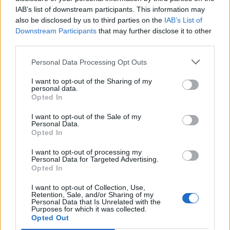
για την ανάπτυξη προηγμένων αμυντικών
IAB’s list of downstream participants. This information may
τεχνολογιών
also be disclosed by us to third parties on the
IAB’s List of
Downstream Participants
that may further disclose it to other
07/08/2026 - 16:11
ΕΠΙΧΕΙΡΗΣΕΙΣ
third parties.
Συνάλλαγμα: Το ευρώ ενισχύεται 0,08%, στα
1,1534 δολάρια
Personal Data Processing Opt Outs
07/08/2026 - 15:45
ΟΙΚΟΝΟΜΙΑ
I want to opt-out of the Sharing of my
personal data.
Χρηματιστήριο: Στις 2.623,19 μονάδες ο Γενικός
Opted In
Δείκτης Τιμών, με άνοδο 0,57%
I want to opt-out of the Sale of my
07/08/2026 - 15:21
ΟΙΚΟΝΟΜΙΑ
Personal Data.
Opted In
Νέο κύμα καύσωνα στην Ευρώπη – Θερμοκρασίες
άνω των 40°C σε Ιταλία, Ισπανία και Βαλκάνια
I want to opt-out of processing my
Personal Data for Targeted Advertising.
07/08/2026 - 14:58
ΚΟΣΜΟΣ
Opted In
Fourlis: Συμφωνία για την πώληση συμμετοχής στο
I want to opt-out of Collection, Use,
Retention, Sale, and/or Sharing of my
Sofia South Ring Mall έναντι 49,35 εκατ. ευρώ
Personal Data that Is Unrelated with the
Purposes for which it was collected.
07/08/2026 - 14:39
ΕΠΙΧΕΙΡΗΣΕΙΣ
Opted Out