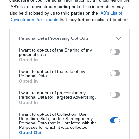
Τ. Θεοδωρικάκος: «Συμβάλλουμε στην εθνική
IAB’s list of downstream participants. This information may
ασφάλεια της πατρίδας μας με νέο αναπτυξιακό
also be disclosed by us to third parties on the
IAB’s List of
καθεστώς για την Άμυνα»
Downstream Participants
that may further disclose it to other
07/08/2026 - 09:39
ΠΟΛΙΤΙΚΗ
third parties.
Νέα στρατηγική συνεργασία της ΓΓ Επικοινωνίας
Personal Data Processing Opt Outs
και Ενημέρωσης με το ΕΙΕ
I want to opt-out of the Sharing of my
07/08/2026 - 09:22
ΠΟΛΙΤΙΚΗ
personal data.
Opted In
Ταϊλάνδη: Επτά νεκροί, 15 τραυματίες από
πυροβολισμούς σε σχολείο - Αυτοκτόνησε ο δράστης
I want to opt-out of the Sale of my
Personal Data.
07/08/2026 - 09:11
ΚΟΣΜΟΣ
Opted In
Πειραιάς: Κορυφώνεται η έξοδος των αδειούχων
I want to opt-out of processing my
του Αυγούστου
Personal Data for Targeted Advertising.
Opted In
07/08/2026 - 08:54
ΕΛΛΑΔΑ
I want to opt-out of Collection, Use,
Υψηλός κίνδυνος πυρκαγιάς σήμερα σε Αττική,
Retention, Sale, and/or Sharing of my
Κρήτη, Πελοπόννησο, Εύβοια και νησιά του Αιγαίου
Personal Data that Is Unrelated with the
Purposes for which it was collected.
07/08/2026 - 08:30
ΕΛΛΑΔΑ
Opted Out