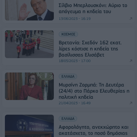
Σίλβιο Μπερλουσκόνι: Αύριο το
απόγευμα η κηδεία του
13/06/2023 - 16:19
ΚΟΣΜΟΣ
Βρετανία: Σχεδόν 162 εκατ.
λίρες κόστισε η κηδεία της
βασίλισσας Ελισάβετ
18/05/2023 - 17:00
ΕΛΛΑΔΑ
Μυρσίνη Ζορμπά: Τη Δευτέρα
(24/4) στο Πάρκο Ελευθερίας η
πολιτική κηδεία
21/04/2023 - 16:49
ΕΛΛΑΔΑ
Αφορολόγητo, ανεκχώρητo και
ακατάσχετo, το ποσό δημόσιας