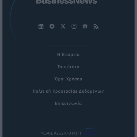
Η Εταιρεία
Ταυτότητα
Όροι Χρήσης
Πολιτική Προστασίας Δεδομένων
Επικοινωνία
ΜΕΛΟΣ #232470 Μ.Η.Τ.