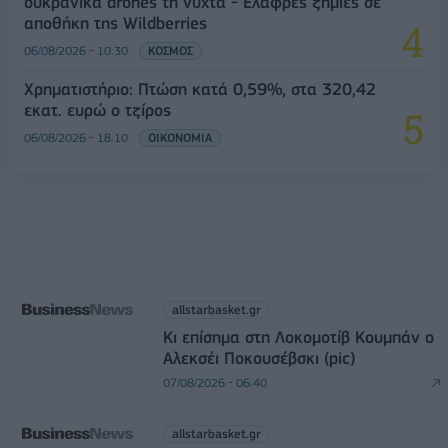
ουκρανικά drones τη νύχτα - Ελαφρές ζημιές σε
αποθήκη της Wildberries
06/08/2026 - 10:30
ΚΟΣΜΟΣ
Χρηματιστήριο: Πτώση κατά 0,59%, στα 320,42
εκατ. ευρώ ο τζίρος
06/08/2026 - 18:10
ΟΙΚΟΝΟΜΙΑ
allstarbasket.gr
Κι επίσημα στη Λοκομοτίβ Κουμπάν ο
Αλεκσέι Ποκουσέβσκι (pic)
07/08/2026 - 06:40
allstarbasket.gr