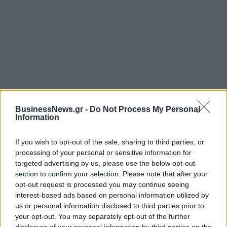
ΡΟΗ ΕΙΔΗΣΕΩΝ
BusinessNews.gr -
Do Not Process My Personal
Information
Bank of America: Το τελικό σκορ του Παγκοσμίου
If you wish to opt-out of the sale, sharing to third parties, or
Κυπέλλου 2026
processing of your personal or sensitive information for
targeted advertising by us, please use the below opt-out
07/08/2026 - 10:16
ΟΙΚΟΝΟΜΙΑ
section to confirm your selection. Please note that after your
Χρ. Δήμας: «Προχωρούν τα έργα σε όλο το μήκος
opt-out request is processed you may continue seeing
του ΒΟΑΚ»
interest-based ads based on personal information utilized by
us or personal information disclosed to third parties prior to
07/08/2026 - 09:50
ΠΟΛΙΤΙΚΗ
your opt-out. You may separately opt-out of the further
disclosure of your personal information by third parties on the