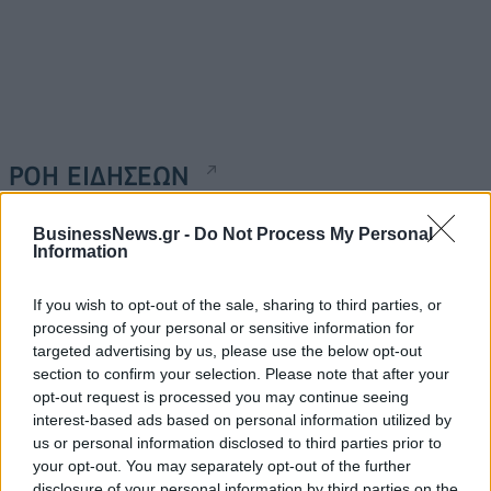
ΡΟΗ ΕΙΔΗΣΕΩΝ
BusinessNews.gr -
Do Not Process My Personal
Health Monitoring: Η εθνική υποδομή για την
Information
αξιοποίηση των δεδομένων υγείας προς όφελος
των πολιτών
If you wish to opt-out of the sale, sharing to third parties, or
08/08/2026 - 11:48
ΥΓΕΙΑ
processing of your personal or sensitive information for
targeted advertising by us, please use the below opt-out
Ελληνική Αναπτυξιακή Τράπεζα: Με «προίκα» 2 δισ.
section to confirm your selection. Please note that after your
ευρώ ανοίγει δρόμο για δάνεια έως 5 δισ. σε
opt-out request is processed you may continue seeing
μικρομεσαίες
interest-based ads based on personal information utilized by
08/08/2026 - 11:22
us or personal information disclosed to third parties prior to
ΤΡΑΠΕΖΕΣ
your opt-out. You may separately opt-out of the further
5G παντού, 6G στον ορίζοντα: Πού βρίσκεται η
disclosure of your personal information by third parties on the