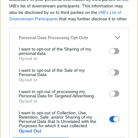
Ελλάδα στη μεγάλη τεχνολογική μετάβαση
IAB’s list of downstream participants. This information may
also be disclosed by us to third parties on the
IAB’s List of
08/08/2026 - 10:54
ΤΕΧΝΟΛΟΓΙΑ
Downstream Participants
that may further disclose it to other
Όμιλος ΔΕΗ: Νέα συμφωνία για χαρτοφυλάκιο
third parties.
έργων ΑΠΕ άνω των 2 GW σε Πολωνία και
Ουγγαρία
Personal Data Processing Opt Outs
08/08/2026 - 10:26
ΕΝΕΡΓΕΙΑ
I want to opt-out of the Sharing of my
personal data.
ΣΚΑΪ: Ολοκληρώθηκε η θητεία του Γρηγόρη
Opted In
Δημητριάδη - Ο Γιάννης Αλαφούζος επιστρέφει στη
I want to opt-out of the Sale of my
θέση του CEO
Personal Data.
08/08/2026 - 10:02
Opted In
MEDIA
ΥΠΑΑΤ: Επιπλέον 12,5 εκατ. ευρώ στις Περιφέρειες
I want to opt-out of processing my
Personal Data for Targeted Advertising.
για την ενίσχυση της βιοασφάλειας
Opted In
07/08/2026 - 17:02
ΟΙΚΟΝΟΜΙΑ
I want to opt-out of Collection, Use,
Retention, Sale, and/or Sharing of my
Deloitte Ελλάδος: Χρηματοοικονομικός σύμβουλος
Personal Data that Is Unrelated with the
της ΔΕΗ για την είσοδο στην πολωνική αγορά
Purposes for which it was collected.
ενέργειας
Opted Out