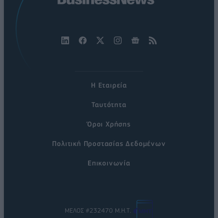
Η Εταιρεία
Ταυτότητα
Όροι Χρήσης
Πολιτική Προστασίας Δεδομένων
Επικοινωνία
ΜΕΛΟΣ #232470 Μ.Η.Τ.