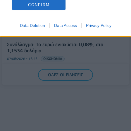
07/08/2026 - 16:38
ΕΠΙΧΕΙΡΗΣΕΙΣ
CONFIRM
Στρατηγική επένδυση του EFA GROUP στη Fractal
για την ανάπτυξη προηγμένων αμυντικών
τεχνολογιών
Data Deletion
Data Access
Privacy Policy
07/08/2026 - 16:11
ΕΠΙΧΕΙΡΗΣΕΙΣ
Συνάλλαγμα: Το ευρώ ενισχύεται 0,08%, στα
1,1534 δολάρια
07/08/2026 - 15:45
ΟΙΚΟΝΟΜΙΑ
Χρηματιστήριο: Στις 2.623,19 μονάδες ο Γενικός
ΟΛΕΣ ΟΙ ΕΙΔΗΣΕΙΣ
Δείκτης Τιμών, με άνοδο 0,57%
07/08/2026 - 15:21
ΟΙΚΟΝΟΜΙΑ