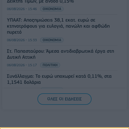
Δείκτης Τιμών, με άνοδο 0,15%
06/08/2026 - 15:46
ΟΙΚΟΝΟΜΙΑ
ΥΠΑΑΤ: Αποζημιώσεις 38,1 εκατ. ευρώ σε
κτηνοτρόφους για ευλογιά, πανώλη και αφθώδη
πυρετό
06/08/2026 - 15:33
ΟΙΚΟΝΟΜΙΑ
Στ. Παπασταύρου: Άμεσα αντιδιαβρωτικά έργα στη
Δυτική Αττική
06/08/2026 - 15:17
ΠΟΛΙΤΙΚΗ
Συνάλλαγμα: Το ευρώ υποχωρεί κατά 0,11%, στα
1,1541 δολάρια
06/08/2026 - 14:59
ΟΙΚΟΝΟΜΙΑ
ΟΛΕΣ ΟΙ ΕΙΔΗΣΕΙΣ