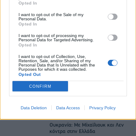
Opted In
εξάμηνο, στα 4,3 δισ. ευρώ – Στα 446 εκατ. ευρώ
τα EBITDA
I want to opt-out of the Sale of my
Personal Data.
06/08/2026 - 08:23
ΕΠΙΧΕΙΡΗΣΕΙΣ
Opted In
Ρωσία: Η Μόσχα δηλώνει ότι κατέρριψε 605
I want to opt-out of processing my
ουκρανικά drones τη νύχτα - Ελαφρές ζημιές σε
Personal Data for Targeted Advertising.
αποθήκη της Wildberries
Opted In
06/08/2026 - 10:30
ΚΟΣΜΟΣ
I want to opt-out of Collection, Use,
Retention, Sale, and/or Sharing of my
Personal Data that Is Unrelated with the
Purposes for which it was collected.
Opted Out
CONFIRM
DIRECTION BUSINESS NETWORK
Data Deletion
Data Access
Privacy Policy
allstarbasket.gr
Ουκρανία: Με Μίχαϊλιουκ και Λεν
κόντρα στην Ελλάδα