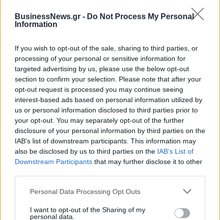
BusinessNews.gr -
Do Not Process My Personal
Information
ΔΗΜΟΦΙΛΗ
If you wish to opt-out of the sale, sharing to third parties, or
processing of your personal or sensitive information for
targeted advertising by us, please use the below opt-out
Metlen: Ρεκόρ EBITDA στο α' εξάμηνο, στα 550
section to confirm your selection. Please note that after your
εκατ. ευρώ – Καθαρά κέρδη 313 εκατ. ευρώ
opt-out request is processed you may continue seeing
interest-based ads based on personal information utilized by
06/08/2026 - 09:12
ΕΠΙΧΕΙΡΗΣΕΙΣ
us or personal information disclosed to third parties prior to
your opt-out. You may separately opt-out of the further
HELLENiQ ENERGY: Κέρδη 393 εκατ. ευρώ στο α'
disclosure of your personal information by third parties on the
εξάμηνο – Στα 734 εκατ. ευρώ τα EBITDA
IAB’s list of downstream participants. This information may
06/08/2026 - 08:05
ΕΠΙΧΕΙΡΗΣΕΙΣ
also be disclosed by us to third parties on the
IAB’s List of
Downstream Participants
that may further disclose it to other
Β.Σ. Καρούλιας: Τζίρος 98,7 εκατ. ευρώ και
third parties.
αύξηση κερδών 57% - Τα νέα στοιχήματα σε low
& non alcohol
Personal Data Processing Opt Outs
06/08/2026 - 11:48
ΕΠΙΧΕΙΡΗΣΕΙΣ
I want to opt-out of the Sharing of my
personal data.
Viohalco: Αυξημένος κατά 14% ο τζίρος στο α'