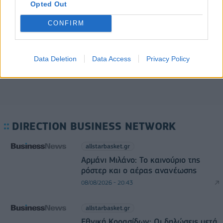
Opted Out
5G παντού, 6G στον ορίζοντα: Πού βρίσκεται η
CONFIRM
Ελλάδα στη μεγάλη τεχνολογική μετάβαση
08/08/2026 - 10:54
ΤΕΧΝΟΛΟΓΙΑ
Data Deletion
Data Access
Privacy Policy
DIRECTION BUSINESS NETWORK
allstarbasket.gr
Αρμάνι Μιλάνο: Το καινούριο της
ρόστερ και ο αέρας ανανέωσης
08/08/2026 - 20:43
allstarbasket.gr
Εθνική Κορασίδων: Οι δηλώσεις μετά