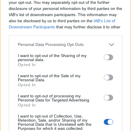
ΔΗΜΟΦΙΛΗ
your opt-out. You may separately opt-out of the further
disclosure of your personal information by third parties on the
IAB’s list of downstream participants. This information may
Ελληνική Αναπτυξιακή Τράπεζα: Με «προίκα» 2
also be disclosed by us to third parties on the
IAB’s List of
δισ. ευρώ ανοίγει δρόμο για δάνεια έως 5 δισ. σε
Downstream Participants
that may further disclose it to other
μικρομεσαίες
third parties.
08/08/2026 - 11:22
ΤΡΑΠΕΖΕΣ
Personal Data Processing Opt Outs
Όμιλος ΔΕΗ: Νέα συμφωνία για χαρτοφυλάκιο
I want to opt-out of the Sharing of my
έργων ΑΠΕ άνω των 2 GW σε Πολωνία και
personal data.
Ουγγαρία
Opted In
08/08/2026 - 10:26
ΕΝΕΡΓΕΙΑ
I want to opt-out of the Sale of my
Personal Data.
Health Monitoring: Η εθνική υποδομή για την
Opted In
αξιοποίηση των δεδομένων υγείας προς όφελος
I want to opt-out of processing my
των πολιτών
Personal Data for Targeted Advertising.
08/08/2026 - 11:48
ΥΓΕΙΑ
Opted In
Χρηματιστήριο Αθηνών: Εβδομαδιαία άνοδος
I want to opt-out of Collection, Use,
Retention, Sale, and/or Sharing of my
1,76%, κέρδη 23,31% από τις αρχές του έτους
Personal Data that Is Unrelated with the
Purposes for which it was collected.
08/08/2026 - 12:36
ΟΙΚΟΝΟΜΙΑ