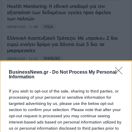
Health Monitoring: Η εθνική υποδομή για την
αξιοποίηση των δεδομένων υγείας προς όφελος
των πολιτών
08/08/2026 - 11:48
ΥΓΕΙΑ
Ελληνική Αναπτυξιακή Τράπεζα: Με «προίκα» 2 δισ.
ευρώ ανοίγει δρόμο για δάνεια έως 5 δισ. σε
μικρομεσαίες
08/08/2026 - 11:22
ΤΡΑΠΕΖΕΣ
5G παντού, 6G στον ορίζοντα: Πού βρίσκεται η
BusinessNews.gr -
Do Not Process My Personal
ΟΛΕΣ ΟΙ ΕΙΔΗΣΕΙΣ
Ελλάδα στη μεγάλη τεχνολογική μετάβαση
Information
08/08/2026 - 10:54
ΤΕΧΝΟΛΟΓΙΑ
If you wish to opt-out of the sale, sharing to third parties, or
processing of your personal or sensitive information for
targeted advertising by us, please use the below opt-out
section to confirm your selection. Please note that after your
opt-out request is processed you may continue seeing
interest-based ads based on personal information utilized by
us or personal information disclosed to third parties prior to