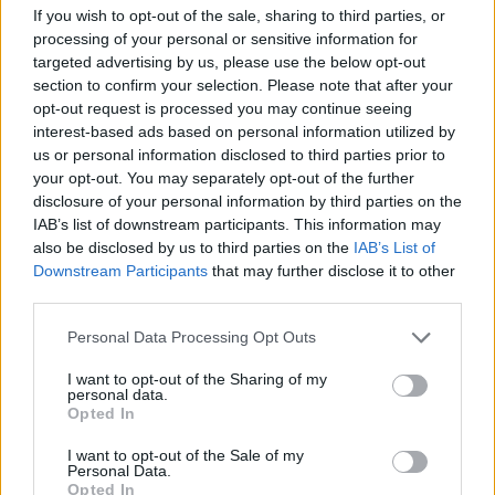
05/08/2026 - 17:39
ΕΠΙΧΕΙΡΗΣΕΙΣ
If you wish to opt-out of the sale, sharing to third parties, or
processing of your personal or sensitive information for
ΗΠΑ: Επιβράδυνση των προσλήψεων στον ιδιωτικό
targeted advertising by us, please use the below opt-out
τομέα τον Ιούλιο - Δημιουργήθηκαν μόνο 44.000
section to confirm your selection. Please note that after your
θέσεις εργασίας
opt-out request is processed you may continue seeing
interest-based ads based on personal information utilized by
05/08/2026 - 17:16
ΚΟΣΜΟΣ
us or personal information disclosed to third parties prior to
Τ. Θεοδωρικάκος: Στηρίζουμε με πράξεις την
your opt-out. You may separately opt-out of the further
έρευνα και την καινοτομία
disclosure of your personal information by third parties on the
IAB’s list of downstream participants. This information may
05/08/2026 - 16:51
ΠΟΛΙΤΙΚΗ
ΟΛΕΣ ΟΙ ΕΙΔΗΣΕΙΣ
also be disclosed by us to third parties on the
IAB’s List of
Downstream Participants
that may further disclose it to other
third parties.
Personal Data Processing Opt Outs
I want to opt-out of the Sharing of my
personal data.
Opted In
I want to opt-out of the Sale of my
ΔΗΜΟΦΙΛΗ
Personal Data.
Opted In