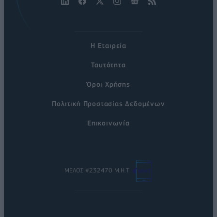
Η Εταιρεία
Ταυτότητα
Όροι Χρήσης
Πολιτική Προστασίας Δεδομένων
Επικοινωνία
ΜΕΛΟΣ #232470 Μ.Η.Τ.