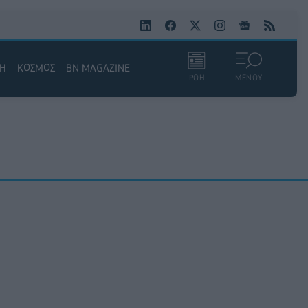
ΚΗ
ΚΟΣΜΟΣ
BN MAGAZINE
ΡΟΗ
ΜΕΝΟΥ