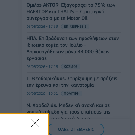
Όμιλος AKTOR: Εξαγοράζει το 75% των
ΗΛΕΚΤΩΡ και THALIS – Στρατηγική
συνεργασία με τη Motor Oil
05/08/2026 - 17:39
ΕΠΙΧΕΙΡΗΣΕΙΣ
ΗΠΑ: Επιβράδυνση των προσλήψεων στον
ιδιωτικό τομέα τον Ιούλιο -
Δημιουργήθηκαν μόνο 44.000 θέσεις
εργασίας
05/08/2026 - 17:16
ΚΟΣΜΟΣ
Τ. Θεοδωρικάκος: Στηρίζουμε με πράξεις
την έρευνα και την καινοτομία
05/08/2026 - 16:51
ΠΟΛΙΤΙΚΗ
Ν. Χαρδαλιάς: Μηδενική ανοχή και σε
νομικό επίπεδο για τους υπαίτιους της
πυρκαγιάς στη Δυτική Αττική
05/08/2026 - 16:26
ΕΛΛΑΔΑ
ΟΛΕΣ ΟΙ ΕΙΔΗΣΕΙΣ