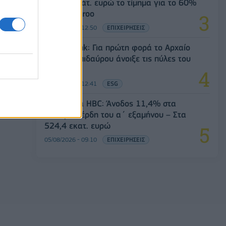
Στα 10 εκατ. ευρώ το τίμημα για το 60%
του Jackaroo
05/08/2026 - 12:50
ΕΠΙΧΕΙΡΗΣΕΙΣ
Alpha Bank: Για πρώτη φορά το Αρχαίο
Θέατρο Επιδαύρου άνοιξε τις πύλες του
σε όλους
05/08/2026 - 12:41
ESG
Coca-Cola HBC: Άνοδος 11,4% στα
καθαρά κέρδη του α΄ εξαμήνου – Στα
524,4 εκατ. ευρώ
05/08/2026 - 09:10
ΕΠΙΧΕΙΡΗΣΕΙΣ