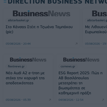
DIRECTION BUSINESS NETW
allstarbasket.gr
allstarbasket.
Στο Κάνσας Στέιτ η Τζωάνα Ταμπάκου
Με Λιθουανί
(pic)
Ευρωπαϊκού 
05/08/2026 - 20:44
05/08/2026 - 19
fleetnews.gr
csrnews.gr
Νέο Audi A2 e-tron με
ESG Report 2025: Πώς η
στόχο την κορυφή της
ΑΒ Βασιλόπουλος
αποδοτικότητας
μετατρέπει τη
βιωσιμότητα σε
καθημερινή πράξη
05/08/2026 - 05:39
04/08/2026 - 12:54