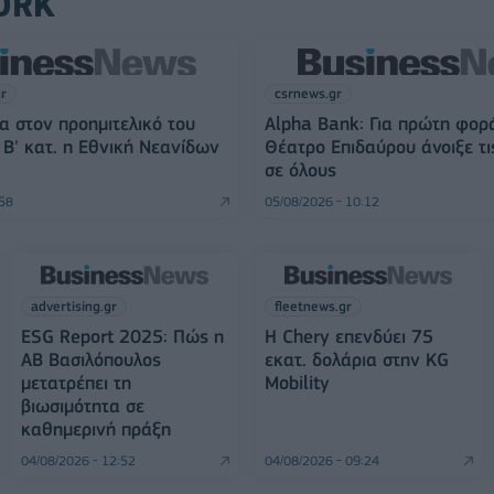
ORK
gr
csrnews.gr
α στον προημιτελικό του
Alpha Bank: Για πρώτη φορ
Β' κατ. η Εθνική Νεανίδων
Θέατρο Επιδαύρου άνοιξε τι
σε όλους
:58
05/08/2026 - 10:12
advertising.gr
fleetnews.gr
ESG Report 2025: Πώς η
Η Chery επενδύει 75
ΑΒ Βασιλόπουλος
εκατ. δολάρια στην KG
μετατρέπει τη
Mobility
βιωσιμότητα σε
καθημερινή πράξη
04/08/2026 - 12:52
04/08/2026 - 09:24