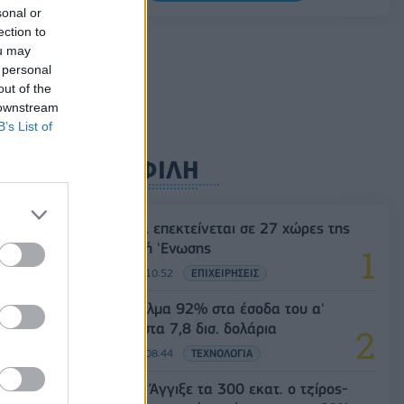
ΕΕ: Διοχετεύει 1,4 δισ. ευρώ στην
sonal or
Ουκρανία από παγωμένα ρωσικά
ection to
κεφάλαια
ou may
 personal
05/08/2026 - 16:03
ΚΟΣΜΟΣ
out of the
 downstream
B’s List of
ΔΗΜΟΦΙΛΗ
Η Vendora επεκτείνεται σε 27 χώρες της
Ευρωπαϊκή 'Ενωσης
05/08/2026 - 10:52
ΕΠΙΧΕΙΡΗΣΕΙΣ
SpaceX: Άλμα 92% στα έσοδα του α'
τριμήνου στα 7,8 δισ. δολάρια
05/08/2026 - 08:44
ΤΕΧΝΟΛΟΓΙΑ
Evergood: Άγγιξε τα 300 εκατ. ο τζίρος-