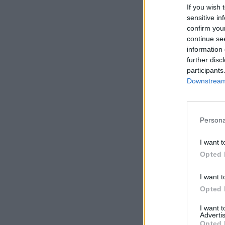
If you wish 
sensitive in
confirm you
continue se
information 
further disc
participants
Downstream 
Persona
I want t
Opted 
I want t
Opted 
I want 
Advertis
Opted 