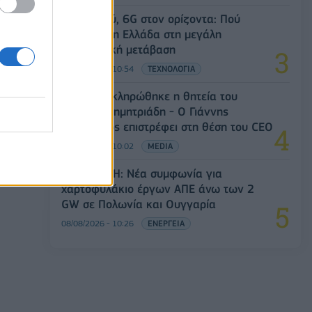
5G παντού, 6G στον ορίζοντα: Πού
βρίσκεται η Ελλάδα στη μεγάλη
τεχνολογική μετάβαση
08/08/2026 - 10:54
ΤΕΧΝΟΛΟΓΙΑ
ΣΚΑΪ: Ολοκληρώθηκε η θητεία του
Γρηγόρη Δημητριάδη - Ο Γιάννης
Αλαφούζος επιστρέφει στη θέση του CEO
08/08/2026 - 10:02
MEDIA
Όμιλος ΔΕΗ: Νέα συμφωνία για
χαρτοφυλάκιο έργων ΑΠΕ άνω των 2
GW σε Πολωνία και Ουγγαρία
08/08/2026 - 10:26
ΕΝΕΡΓΕΙΑ