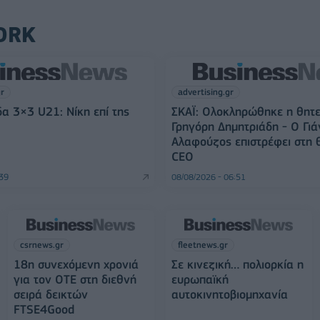
ORK
gr
advertising.gr
α 3×3 U21: Νίκη επί της
ΣΚΑΪ: Ολοκληρώθηκε η θητε
Γρηγόρη Δημητριάδη - Ο Γιά
Αλαφούζος επιστρέφει στη 
CEO
:39
08/08/2026 - 06:51
csrnews.gr
fleetnews.gr
18η συνεχόμενη χρονιά
Σε κινεζική… πολιορκία η
για τον ΟΤΕ στη διεθνή
ευρωπαϊκή
σειρά δεικτών
αυτοκινητοβιομηχανία
FTSE4Good