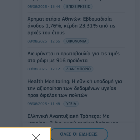
08/08/2026 - 13:44
ΕΠΙΧΕΙΡΗΣΕΙΣ
Χρηματιστήριο Αθηνών: Εβδομαδιαία
άνοδος 1,76%, κέρδη 23,31% από τις
αρχές του έτους
08/08/2026 - 12:36
ΟΙΚΟΝΟΜΙΑ
Διευρύνεται η πρωτοβουλία για τις τιμές
στο ράφι με 916 προϊόντα
08/08/2026 - 12:12
ΛΙΑΝΕΜΠΟΡΙΟ
Health Monitoring: Η εθνική υποδομή για
την αξιοποίηση των δεδομένων υγείας
προς όφελος των πολιτών
08/08/2026 - 11:48
ΥΓΕΙΑ
Ελληνική Αναπτυξιακή Τράπεζα: Με
«προίκα» 2 δισ. ευρώ ανοίγει δρόμο για
δάνεια έως 5 δισ. σε μικρομεσαίες
ΟΛΕΣ ΟΙ ΕΙΔΗΣΕΙΣ
08/08/2026 - 11:22
ΤΡΑΠΕΖΕΣ