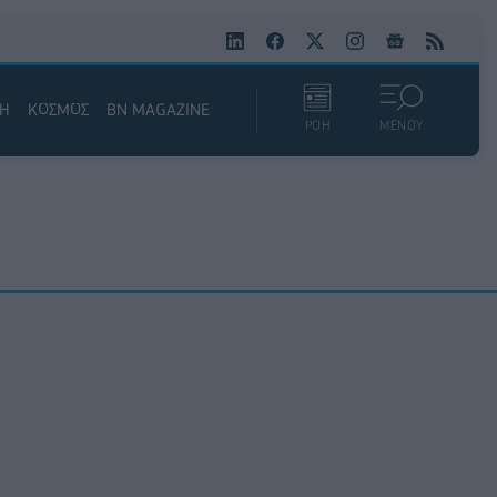
ΚΗ
ΚΟΣΜΟΣ
BN MAGAZINE
ΡΟΗ
ΜΕΝΟΥ