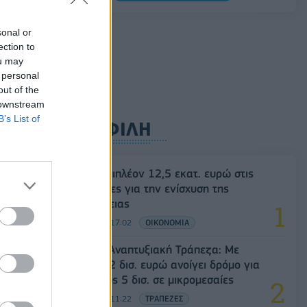
5G παντού, 6G στον ορίζοντα: Πού
sonal or
βρίσκεται η Ελλάδα στη μεγάλη
ection to
τεχνολογική μετάβαση
ou may
08/08/2026 - 10:54
ΤΕΧΝΟΛΟΓΙΑ
 personal
out of the
 downstream
B’s List of
ΔΗΜΟΦΙΛΗ
ΥΠΑΑΤ: Επιπλέον 12,5 εκατ. ευρώ στις
Περιφέρειες για την ενίσχυση της
βιοασφάλειας
07/08/2026 - 17:02
ΟΙΚΟΝΟΜΙΑ
Ελληνική Αναπτυξιακή Τράπεζα: Με
«προίκα» 2 δισ. ευρώ ανοίγει δρόμο για
δάνεια έως 5 δισ. σε μικρομεσαίες
08/08/2026 - 11:22
ΤΡΑΠΕΖΕΣ