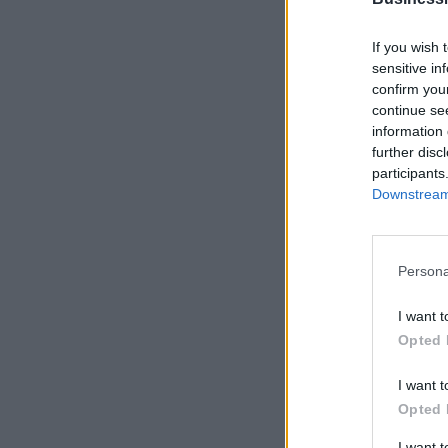
If you wish 
sensitive in
confirm you
continue se
information 
further disc
participants
Downstream 
Persona
I want t
Opted 
I want t
Opted 
I want 