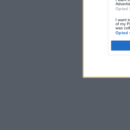
Advertis
Opted 
I want t
of my P
was col
Opted 