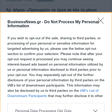
07/08/2026 - 10:16
ΟΙΚΟΝΟΜΙΑ
Χρ. Δήμας: «Προχωρούν τα έργα σε όλο το μήκος
του ΒΟΑΚ»
BusinessNews.gr -
Do Not Process My Personal
07/08/2026 - 09:50
ΠΟΛΙΤΙΚΗ
Information
Τ. Θεοδωρικάκος: «Συμβάλλουμε στην εθνική
ασφάλεια της πατρίδας μας με νέο αναπτυξιακό
If you wish to opt-out of the sale, sharing to third parties, or
καθεστώς για την Άμυνα»
processing of your personal or sensitive information for
targeted advertising by us, please use the below opt-out
07/08/2026 - 09:39
ΠΟΛΙΤΙΚΗ
section to confirm your selection. Please note that after your
Νέα στρατηγική συνεργασία της ΓΓ Επικοινωνίας
opt-out request is processed you may continue seeing
και Ενημέρωσης με το ΕΙΕ
interest-based ads based on personal information utilized by
us or personal information disclosed to third parties prior to
07/08/2026 - 09:22
ΠΟΛΙΤΙΚΗ
your opt-out. You may separately opt-out of the further
Ταϊλάνδη: Επτά νεκροί, 15 τραυματίες από
disclosure of your personal information by third parties on the
πυροβολισμούς σε σχολείο - Αυτοκτόνησε ο δράστης
IAB’s list of downstream participants. This information may
also be disclosed by us to third parties on the
IAB’s List of
07/08/2026 - 09:11
ΚΟΣΜΟΣ
Downstream Participants
that may further disclose it to other
third parties.
Πειραιάς: Κορυφώνεται η έξοδος των αδειούχων
του Αυγούστου
Personal Data Processing Opt Outs