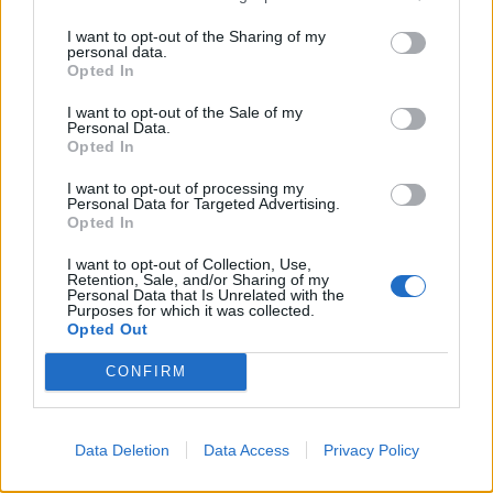
07/08/2026 - 08:54
ΕΛΛΑΔΑ
I want to opt-out of the Sharing of my
Υψηλός κίνδυνος πυρκαγιάς σήμερα σε Αττική,
personal data.
Opted In
Κρήτη, Πελοπόννησο, Εύβοια και νησιά του Αιγαίου
07/08/2026 - 08:30
ΕΛΛΑΔΑ
I want to opt-out of the Sale of my
Personal Data.
Άνοδος του πετρελαίου μετά τις απειλές του Ιράν
Opted In
για τα Στενά του Ορμούζ
I want to opt-out of processing my
07/08/2026 - 08:13
ΚΟΣΜΟΣ
Personal Data for Targeted Advertising.
Opted In
Χρηματιστήριο: Πτώση κατά 0,59%, στα 320,42
I want to opt-out of Collection, Use,
εκατ. ευρώ ο τζίρος
Retention, Sale, and/or Sharing of my
Personal Data that Is Unrelated with the
06/08/2026 - 18:10
ΟΙΚΟΝΟΜΙΑ
Purposes for which it was collected.
Opted Out
ΟΠΕΚΑ: Αύριο η δεύτερη πληρωμή των δικαιούχων
του Λογαριασμού Αγροτικής Εστίας
CONFIRM
06/08/2026 - 17:40
ΟΙΚΟΝΟΜΙΑ
Data Deletion
Data Access
Privacy Policy
ΟΛΕΣ ΟΙ ΕΙΔΗΣΕΙΣ