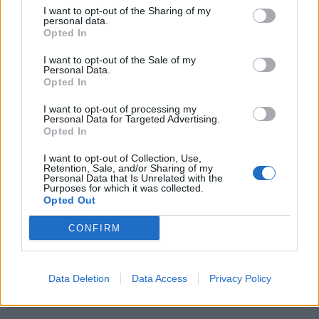
Υψηλός κίνδυνος πυρκαγιάς σήμερα σε Αττική,
I want to opt-out of the Sharing of my
personal data.
Κρήτη, Πελοπόννησο, Εύβοια και νησιά του Αιγαίου
Opted In
07/08/2026 - 08:30
ΕΛΛΑΔΑ
I want to opt-out of the Sale of my
Άνοδος του πετρελαίου μετά τις απειλές του Ιράν
Personal Data.
Opted In
για τα Στενά του Ορμούζ
07/08/2026 - 08:13
ΚΟΣΜΟΣ
I want to opt-out of processing my
Personal Data for Targeted Advertising.
Χρηματιστήριο: Πτώση κατά 0,59%, στα 320,42
Opted In
εκατ. ευρώ ο τζίρος
I want to opt-out of Collection, Use,
06/08/2026 - 18:10
ΟΙΚΟΝΟΜΙΑ
Retention, Sale, and/or Sharing of my
Personal Data that Is Unrelated with the
Purposes for which it was collected.
ΟΠΕΚΑ: Αύριο η δεύτερη πληρωμή των δικαιούχων
Opted Out
του Λογαριασμού Αγροτικής Εστίας
CONFIRM
06/08/2026 - 17:40
ΟΙΚΟΝΟΜΙΑ
Data Deletion
Data Access
Privacy Policy
ΟΛΕΣ ΟΙ ΕΙΔΗΣΕΙΣ