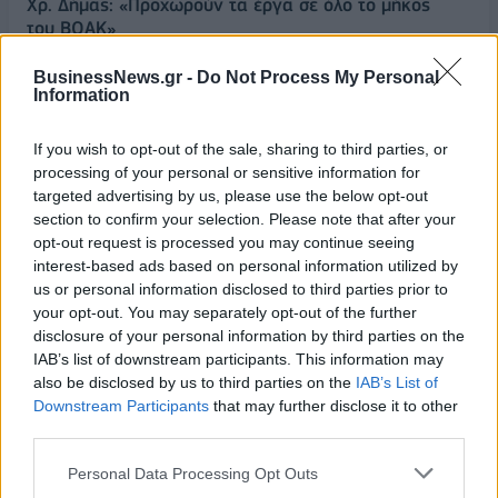
Χρ. Δήμας: «Προχωρούν τα έργα σε όλο το μήκος
του ΒΟΑΚ»
07/08/2026 - 09:50
ΠΟΛΙΤΙΚΗ
BusinessNews.gr -
Do Not Process My Personal
Information
Τ. Θεοδωρικάκος: «Συμβάλλουμε στην εθνική
ασφάλεια της πατρίδας μας με νέο αναπτυξιακό
καθεστώς για την Άμυνα»
If you wish to opt-out of the sale, sharing to third parties, or
processing of your personal or sensitive information for
07/08/2026 - 09:39
ΠΟΛΙΤΙΚΗ
targeted advertising by us, please use the below opt-out
Νέα στρατηγική συνεργασία της ΓΓ Επικοινωνίας
section to confirm your selection. Please note that after your
και Ενημέρωσης με το ΕΙΕ
opt-out request is processed you may continue seeing
interest-based ads based on personal information utilized by
07/08/2026 - 09:22
ΠΟΛΙΤΙΚΗ
us or personal information disclosed to third parties prior to
your opt-out. You may separately opt-out of the further
Ταϊλάνδη: Επτά νεκροί, 15 τραυματίες από
disclosure of your personal information by third parties on the
πυροβολισμούς σε σχολείο - Αυτοκτόνησε ο δράστης
IAB’s list of downstream participants. This information may
07/08/2026 - 09:11
ΚΟΣΜΟΣ
also be disclosed by us to third parties on the
IAB’s List of
Downstream Participants
that may further disclose it to other
Πειραιάς: Κορυφώνεται η έξοδος των αδειούχων
third parties.
του Αυγούστου
07/08/2026 - 08:54
ΕΛΛΑΔΑ
Personal Data Processing Opt Outs