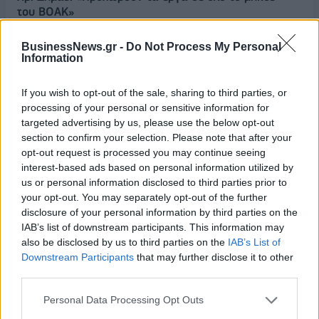
του ΒΟΑΚ»
07/08/2026 - 09:50
ΠΟΛΙΤΙΚΗ
BusinessNews.gr -
Do Not Process My Personal
Τ. Θεοδωρικάκος: «Συμβάλλουμε στην εθνική
Information
ασφάλεια της πατρίδας μας με νέο αναπτυξιακό
καθεστώς για την Άμυνα»
If you wish to opt-out of the sale, sharing to third parties, or
processing of your personal or sensitive information for
07/08/2026 - 09:39
ΠΟΛΙΤΙΚΗ
targeted advertising by us, please use the below opt-out
Νέα στρατηγική συνεργασία της ΓΓ Επικοινωνίας
section to confirm your selection. Please note that after your
και Ενημέρωσης με το ΕΙΕ
opt-out request is processed you may continue seeing
interest-based ads based on personal information utilized by
07/08/2026 - 09:22
ΠΟΛΙΤΙΚΗ
us or personal information disclosed to third parties prior to
Ταϊλάνδη: Επτά νεκροί, 15 τραυματίες από
your opt-out. You may separately opt-out of the further
πυροβολισμούς σε σχολείο - Αυτοκτόνησε ο δράστης
disclosure of your personal information by third parties on the
IAB’s list of downstream participants. This information may
07/08/2026 - 09:11
ΚΟΣΜΟΣ
also be disclosed by us to third parties on the
IAB’s List of
Downstream Participants
that may further disclose it to other
Πειραιάς: Κορυφώνεται η έξοδος των αδειούχων
third parties.
του Αυγούστου
07/08/2026 - 08:54
ΕΛΛΑΔΑ
Personal Data Processing Opt Outs