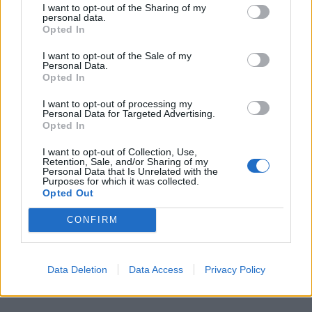
Υψηλός κίνδυνος πυρκαγιάς σήμερα σε Αττική,
I want to opt-out of the Sharing of my
Κρήτη, Πελοπόννησο, Εύβοια και νησιά του Αιγαίου
personal data.
Opted In
07/08/2026 - 08:30
ΕΛΛΑΔΑ
I want to opt-out of the Sale of my
Άνοδος του πετρελαίου μετά τις απειλές του Ιράν
Personal Data.
για τα Στενά του Ορμούζ
Opted In
07/08/2026 - 08:13
ΚΟΣΜΟΣ
I want to opt-out of processing my
Personal Data for Targeted Advertising.
Χρηματιστήριο: Πτώση κατά 0,59%, στα 320,42
Opted In
εκατ. ευρώ ο τζίρος
I want to opt-out of Collection, Use,
06/08/2026 - 18:10
ΟΙΚΟΝΟΜΙΑ
Retention, Sale, and/or Sharing of my
Personal Data that Is Unrelated with the
Purposes for which it was collected.
ΟΠΕΚΑ: Αύριο η δεύτερη πληρωμή των δικαιούχων
Opted Out
του Λογαριασμού Αγροτικής Εστίας
06/08/2026 - 17:40
ΟΙΚΟΝΟΜΙΑ
CONFIRM
ΟΛΕΣ ΟΙ ΕΙΔΗΣΕΙΣ
Data Deletion
Data Access
Privacy Policy