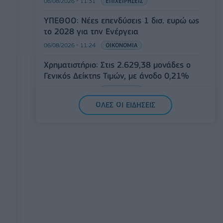
06/08/2026 - 11:31
ΕΠΙΧΕΙΡΗΣΕΙΣ
ΥΠΕΘΟΟ: Νέες επενδύσεις 1 δισ. ευρώ ως
το 2028 για την Ενέργεια
06/08/2026 - 11:24
ΟΙΚΟΝΟΜΙΑ
Χρηματιστήριο: Στις 2.629,38 μονάδες ο
Γενικός Δείκτης Τιμών, με άνοδο 0,21%
06/08/2026 - 11:18
ΟΙΚΟΝΟΜΙΑ
ΟΛΕΣ ΟΙ ΕΙΔΗΣΕΙΣ
Συνάντηση Προέδρου ΣΒΑΠ με τον Κ.
Χατζηδάκη – Προτάσεις για το
φορολογικό, χωροταξικό και εργασιακό
06/08/2026 - 11:13
ΟΙΚΟΝΟΜΙΑ