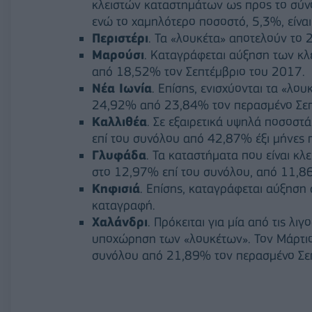
κλειστών καταστημάτων ως προς το σύνο
ενώ το χαμηλότερο ποσοστό, 5,3%, είνα
Περιστέρι
. Τα «λουκέτα» αποτελούν το
Μαρούσι
. Καταγράφεται αύξηση των κλ
από 18,52% τον Σεπτέμβριο του 2017.
Νέα Ιωνία
. Επίσης, ενισχύονται τα «λο
24,92% από 23,84% τον περασμένο Σεπ
Καλλιθέα
. Σε εξαιρετικά υψηλά ποσοστ
επί του συνόλου από 42,87% έξι μήνες π
Γλυφάδα
. Τα καταστήματα που είναι κλ
στο 12,97% επί του συνόλου, από 11,8
Κηφισιά
. Επίσης, καταγράφεται αύξησ
καταγραφή.
Χαλάνδρι
. Πρόκειται για μία από τις λ
υποχώρηση των «λουκέτων». Τον Μάρτι
συνόλου από 21,89% τον περασμένο Σεπ