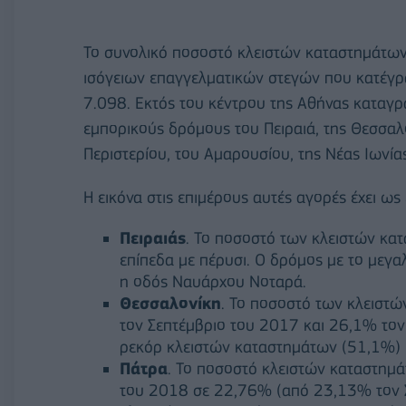
Το συνολικό ποσοστό κλειστών καταστημάτων
ισόγειων επαγγελματικών στεγών που κατέγρα
7.098. Εκτός του κέντρου της Αθήνας καταγρα
εμπορικούς δρόμους του Πειραιά, της Θεσσαλο
Περιστερίου, του Αμαρουσίου, της Νέας Ιωνίας
Η εικόνα στις επιμέρους αυτές αγορές έχει ως 
Πειραιάς
. Το ποσοστό των κλειστών κατ
επίπεδα με πέρυσι. Ο δρόμος με το μεγ
η οδός Ναυάρχου Νοταρά.
Θεσσαλονίκη
. Το ποσοστό των κλειστ
τον Σεπτέμβριο του 2017 και 26,1% τον
ρεκόρ κλειστών καταστημάτων (51,1%) κ
Πάτρα
. Το ποσοστό κλειστών καταστημ
του 2018 σε 22,76% (από 23,13% τον Σ