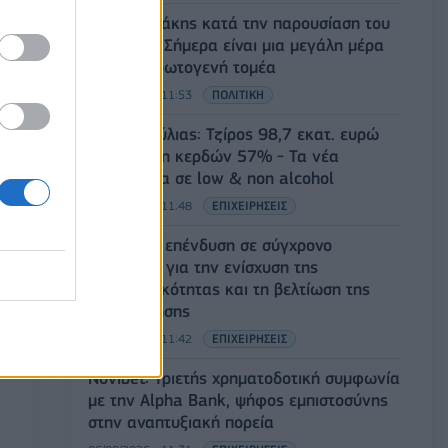
Κ. Μητσοτάκης κατά την παρουσίαση του
myAGRO: Σήμερα είναι μια μεγάλη μέρα
για τον πρωτογενή τομέα
06/08/2026 - 11:53
ΠΟΛΙΤΙΚΗ
Β.Σ. Καρούλιας: Τζίρος 98,7 εκατ. ευρώ
και αύξηση κερδών 57% - Τα νέα
στοιχήματα σε low & non alcohol
06/08/2026 - 11:48
ΕΠΙΧΕΙΡΗΣΕΙΣ
ΟΛΘ: Νέα επένδυση σε σύγχρονο
εξοπλισμό για την ενίσχυση της
παραγωγικότητας και τη βελτίωση της
εξυπηρέτησης
06/08/2026 - 11:42
ΕΠΙΧΕΙΡΗΣΕΙΣ
Novibet: Τριετής χρηματοδοτική συμφωνία
με την Alpha Bank, ψήφος εμπιστοσύνης
στην αναπτυξιακή πορεία