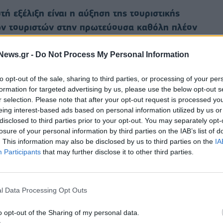
ή εξέλιξη είναι η αύξηση της τουριστικής
νων τουριστών στην πρωτεύουσα καθόλη πλέον
άλλωστε, αν και έχει μειωθεί η δραστηριότητα των
εμπορίου (ένδυση – υπόδηση), υπάρχει ενίσχυση
News.gr -
Do Not Process My Personal Information
ροφίμων. Η παρουσία για παράδειγμα γνωστών
to opt-out of the sale, sharing to third parties, or processing of your per
ους στο εμπορικό τρίγωνο, όπως για παράδειγμα
formation for targeted advertising by us, please use the below opt-out s
αή, συνδέεται σε μεγάλο βαθμό με την ανάπτυξη
r selection. Please note that after your opt-out request is processed y
που Airbnb) στην περιοχή της Πλατείας
eing interest-based ads based on personal information utilized by us or
disclosed to third parties prior to your opt-out. You may separately opt-
 Γκάζι και βεβαίως και στην ανακάμπτουσα περιοχή
losure of your personal information by third parties on the IAB’s list of
. This information may also be disclosed by us to third parties on the
IA
Participants
that may further disclose it to other third parties.
 ούτε καν στο κέντρο της πρωτεύουσας, καθώς
η
νοιας και των Εξαρχείων διαιωνίζουν τα
ους της πρωτεύουσας το ποσοστό των κλειστών
l Data Processing Opt Outs
ό ρεκόρ, όπου το 42,7% των καταστημάτων
o opt-out of the Sharing of my personal data.
 Τρικούπη. Ακολουθούν η Σοφοκλέους (38,5%),