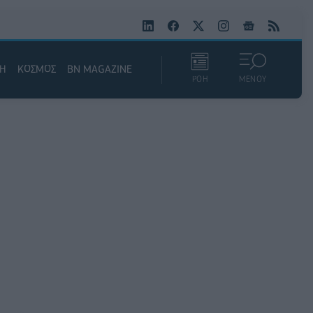
ΚΗ
ΚΟΣΜΟΣ
BN MAGAZINE
ΡΟΗ
ΜΕΝΟΥ