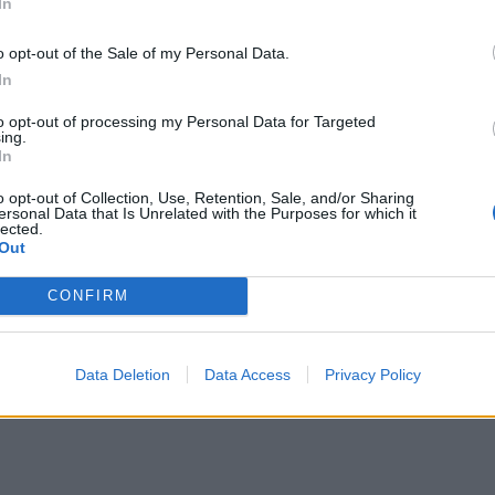
In
32,9%), η Ευριπίδου (32,4%), η Σταδίου
ου Τρικούπη δέχθηκε το πρώτο ισχυρό πλήγμα τον
o opt-out of the Sale of my Personal Data.
ια που ξέσπασαν μετά τη δολοφονία του Αλέξη
In
 Φεβρουάριο του 2012 με τις φωτιές και εν γένει
to opt-out of processing my Personal Data for Targeted
ing.
υ βρίσκονταν εκεί, αποτέλεσμα των επεισοδιακών
In
αμμα δημοσιονομικής προσαρμογής.
o opt-out of Collection, Use, Retention, Sale, and/or Sharing
ersonal Data that Is Unrelated with the Purposes for which it
lected.
Out
CONFIRM
Data Deletion
Data Access
Privacy Policy