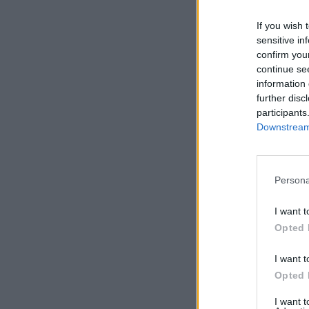
If you wish 
sensitive in
confirm you
continue se
information 
further disc
participants
Downstream 
Persona
I want t
Opted 
I want t
Opted 
I want 