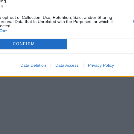
ing.
In
o opt-out of Collection, Use, Retention, Sale, and/or Sharing
ersonal Data that Is Unrelated with the Purposes for which it
lected.
Out
CONFIRM
Data Deletion
Data Access
Privacy Policy