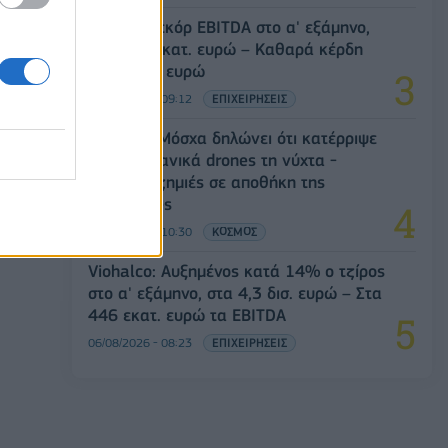
Metlen: Ρεκόρ EBITDA στο α' εξάμηνο,
στα 550 εκατ. ευρώ – Καθαρά κέρδη
313 εκατ. ευρώ
06/08/2026 - 09:12
ΕΠΙΧΕΙΡΗΣΕΙΣ
Ρωσία: Η Μόσχα δηλώνει ότι κατέρριψε
605 ουκρανικά drones τη νύχτα -
Ελαφρές ζημιές σε αποθήκη της
Wildberries
06/08/2026 - 10:30
ΚΟΣΜΟΣ
Viohalco: Αυξημένος κατά 14% ο τζίρος
στο α' εξάμηνο, στα 4,3 δισ. ευρώ – Στα
446 εκατ. ευρώ τα EBITDA
06/08/2026 - 08:23
ΕΠΙΧΕΙΡΗΣΕΙΣ