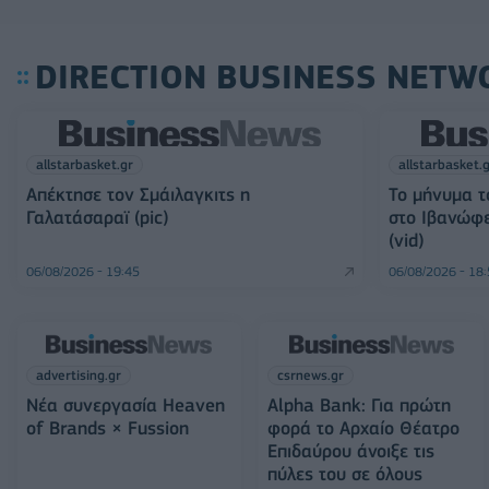
DIRECTION BUSINESS NETW
allstarbasket.gr
allstarbasket.
Απέκτησε τον Σμάιλαγκιτς η
Το μήνυμα τ
Γαλατάσαραϊ (pic)
στο Ιβανώφει
(vid)
06/08/2026 - 19:45
06/08/2026 - 18
advertising.gr
csrnews.gr
Νέα συνεργασία Heaven
Alpha Bank: Για πρώτη
of Brands × Fussion
φορά το Αρχαίο Θέατρο
Επιδαύρου άνοιξε τις
πύλες του σε όλους