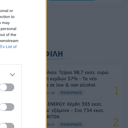
0,11%, στα 1,1541 δολάρια
sonal or
06/08/2026 - 14:59
ΟΙΚΟΝΟΜΙΑ
ection to
ou may
 personal
out of the
 downstream
B’s List of
ΔΗΜΟΦΙΛΗ
Β.Σ. Καρούλιας: Τζίρος 98,7 εκατ. ευρώ
και αύξηση κερδών 57% - Τα νέα
στοιχήματα σε low & non alcohol
06/08/2026 - 11:48
ΕΠΙΧΕΙΡΗΣΕΙΣ
HELLENiQ ENERGY: Κέρδη 393 εκατ.
ευρώ στο α' εξάμηνο – Στα 734 εκατ.
ευρώ τα EBITDA
06/08/2026 - 08:05
ΕΠΙΧΕΙΡΗΣΕΙΣ