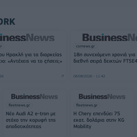
ORK
gr
csrnews.gr
ου Ηρακλή για τα διαρκείας
18η συνεχόμενη χρονιά για
ο: «Αντέχεις να το ζήσεις;»
διεθνή σειρά δεικτών FTSE
:56
06/08/2026 - 11:42
fleetnews.gr
fleetnews.gr
Νέο Audi A2 e-tron με
Η Chery επενδύει 75
στόχο την κορυφή της
εκατ. δολάρια στην KG
αποδοτικότητας
Mobility