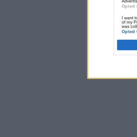
Advertis
Opted 
I want t
of my P
was col
Opted 