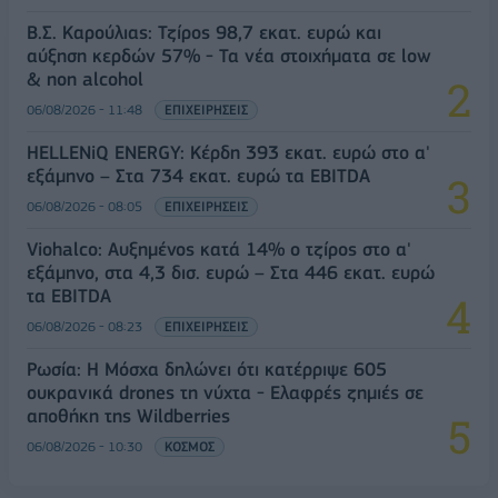
Β.Σ. Καρούλιας: Τζίρος 98,7 εκατ. ευρώ και
αύξηση κερδών 57% - Τα νέα στοιχήματα σε low
& non alcohol
06/08/2026 - 11:48
ΕΠΙΧΕΙΡΗΣΕΙΣ
HELLENiQ ENERGY: Κέρδη 393 εκατ. ευρώ στο α'
εξάμηνο – Στα 734 εκατ. ευρώ τα EBITDA
06/08/2026 - 08:05
ΕΠΙΧΕΙΡΗΣΕΙΣ
Viohalco: Αυξημένος κατά 14% ο τζίρος στο α'
εξάμηνο, στα 4,3 δισ. ευρώ – Στα 446 εκατ. ευρώ
τα EBITDA
06/08/2026 - 08:23
ΕΠΙΧΕΙΡΗΣΕΙΣ
Ρωσία: Η Μόσχα δηλώνει ότι κατέρριψε 605
ουκρανικά drones τη νύχτα - Ελαφρές ζημιές σε
αποθήκη της Wildberries
06/08/2026 - 10:30
ΚΟΣΜΟΣ