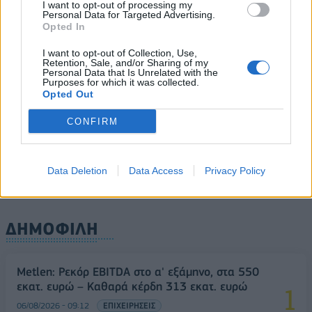
06/08/2026 - 15:17
ΠΟΛΙΤΙΚΗ
I want to opt-out of processing my
Personal Data for Targeted Advertising.
Opted In
Συνάλλαγμα: Το ευρώ υποχωρεί κατά 0,11%, στα
1,1541 δολάρια
I want to opt-out of Collection, Use,
Retention, Sale, and/or Sharing of my
06/08/2026 - 14:59
ΟΙΚΟΝΟΜΙΑ
Personal Data that Is Unrelated with the
Purposes for which it was collected.
ΟΛΕΣ ΟΙ ΕΙΔΗΣΕΙΣ
Opted Out
CONFIRM
Data Deletion
Data Access
Privacy Policy
ΔΗΜΟΦΙΛΗ
Metlen: Ρεκόρ EBITDA στο α' εξάμηνο, στα 550
εκατ. ευρώ – Καθαρά κέρδη 313 εκατ. ευρώ
06/08/2026 - 09:12
ΕΠΙΧΕΙΡΗΣΕΙΣ