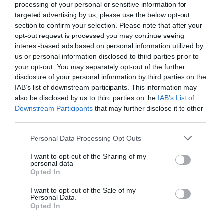
processing of your personal or sensitive information for
Eurobank: Εξελίξεις και προοπτικές στις αγορές
targeted advertising by us, please use the below opt-out
πετρελαίου και φυσικού αερίου στην Ευρώπη
section to confirm your selection. Please note that after your
06/08/2026 - 16:20
ΕΝΕΡΓΕΙΑ
opt-out request is processed you may continue seeing
interest-based ads based on personal information utilized by
Οι ελληνικές scale-ups επιχειρήσεις στρέφονται
us or personal information disclosed to third parties prior to
στην ανάπτυξη - Μεγαλύτερη πρόκληση η
your opt-out. You may separately opt-out of the further
προσέλκυση πελατών
disclosure of your personal information by third parties on the
06/08/2026 - 15:56
ΕΠΙΧΕΙΡΗΣΕΙΣ
IAB’s list of downstream participants. This information may
also be disclosed by us to third parties on the
IAB’s List of
Χρηματιστήριο: Στις 2.627,95 μονάδες ο Γενικός
Downstream Participants
that may further disclose it to other
Δείκτης Τιμών, με άνοδο 0,15%
third parties.
06/08/2026 - 15:46
ΟΙΚΟΝΟΜΙΑ
Personal Data Processing Opt Outs
ΥΠΑΑΤ: Αποζημιώσεις 38,1 εκατ. ευρώ σε
κτηνοτρόφους για ευλογιά, πανώλη και αφθώδη
I want to opt-out of the Sharing of my
personal data.
πυρετό
Opted In
06/08/2026 - 15:33
ΟΙΚΟΝΟΜΙΑ
I want to opt-out of the Sale of my
Personal Data.
Στ. Παπασταύρου: Άμεσα αντιδιαβρωτικά έργα στη
Opted In
Δυτική Αττική