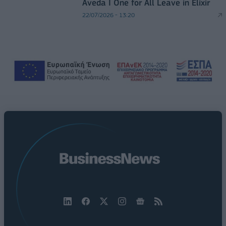
Aveda I One for All Leave in Elixir
22/07/2026 - 13:20