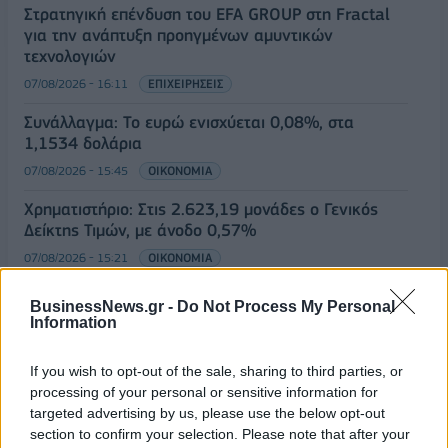
Στρατηγική επένδυση του EFA GROUP στη Fractal
για την ανάπτυξη προηγμένων αμυντικών
τεχνολογιών
07/08/2026 - 16:11
ΕΠΙΧΕΙΡΗΣΕΙΣ
Συνάλλαγμα: Το ευρώ ενισχύεται 0,08%, στα
1,1534 δολάρια
07/08/2026 - 15:45
ΟΙΚΟΝΟΜΙΑ
Χρηματιστήριο: Στις 2.623,19 μονάδες ο Γενικός
Δείκτης Τιμών, με άνοδο 0,57%
07/08/2026 - 15:21
ΟΙΚΟΝΟΜΙΑ
Νέο κύμα καύσωνα στην Ευρώπη – Θερμοκρασίες
BusinessNews.gr -
Do Not Process My Personal
άνω των 40°C σε Ιταλία, Ισπανία και Βαλκάνια
Information
07/08/2026 - 14:58
ΚΟΣΜΟΣ
If you wish to opt-out of the sale, sharing to third parties, or
Fourlis: Συμφωνία για την πώληση συμμετοχής στο
processing of your personal or sensitive information for
Sofia South Ring Mall έναντι 49,35 εκατ. ευρώ
targeted advertising by us, please use the below opt-out
07/08/2026 - 14:39
ΕΠΙΧΕΙΡΗΣΕΙΣ
section to confirm your selection. Please note that after your
ΟΛΕΣ ΟΙ ΕΙΔΗΣΕΙΣ