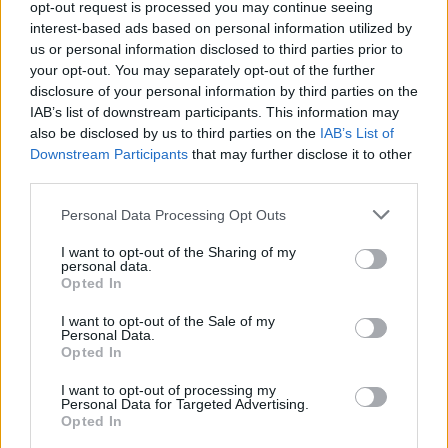
opt-out request is processed you may continue seeing
interest-based ads based on personal information utilized by
us or personal information disclosed to third parties prior to
your opt-out. You may separately opt-out of the further
disclosure of your personal information by third parties on the
IAB’s list of downstream participants. This information may
also be disclosed by us to third parties on the
IAB’s List of
Downstream Participants
that may further disclose it to other
third parties.
ΔΗΜΟΦΙΛΗ
Personal Data Processing Opt Outs
I want to opt-out of the Sharing of my
Ατρόμητος και Novibet συνεχίζουν μαζί:
personal data.
Ανανέωση της συνεργασίας τους μέχρι το 2028
Opted In
07/08/2026 - 11:50
ΑΘΛΗΤΙΣΜΟΣ
I want to opt-out of the Sale of my
Personal Data.
Χρηματιστήριο: Στις 2.618,95 μονάδες ο Γενικός
Opted In
Δείκτης Τιμών, με άνοδο 0,40%
I want to opt-out of processing my
07/08/2026 - 13:07
ΟΙΚΟΝΟΜΙΑ
Personal Data for Targeted Advertising.
Opted In
Χρηματιστήριο: Στις 2.623,19 μονάδες ο Γενικός