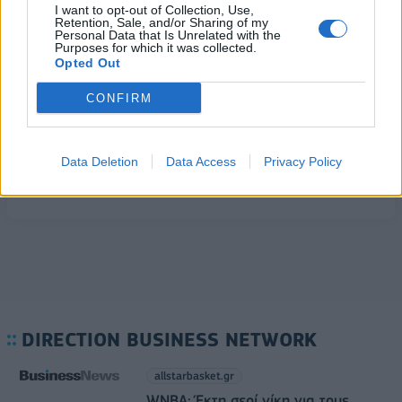
Δείκτης Τιμών, με άνοδο 0,57%
I want to opt-out of Collection, Use,
Retention, Sale, and/or Sharing of my
07/08/2026 - 15:21
ΟΙΚΟΝΟΜΙΑ
Personal Data that Is Unrelated with the
Purposes for which it was collected.
Opted Out
Χρηματιστήριο: Στις 2.606,72 μονάδες ο Γενικός
Δείκτης Τιμών, με οριακή πτώση 0,07%
CONFIRM
07/08/2026 - 11:38
ΟΙΚΟΝΟΜΙΑ
Fourlis: Συμφωνία για την πώληση συμμετοχής στο
Sofia South Ring Mall έναντι 49,35 εκατ. ευρώ
Data Deletion
Data Access
Privacy Policy
07/08/2026 - 14:39
ΕΠΙΧΕΙΡΗΣΕΙΣ
DIRECTION BUSINESS NETWORK
allstarbasket.gr
WNBA: Έκτη σερί νίκη για τους