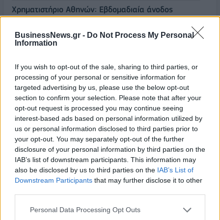
Χρηματιστήριο Αθηνών: Εβδομαδιαία άνοδος
1,76%, κέρδη 23,31% από τις αρχές του έτους
08/08/2026 - 12:36
ΟΙΚΟΝΟΜΙΑ
BusinessNews.gr -
Do Not Process My Personal
Information
Διευρύνεται η πρωτοβουλία για τις τιμές στο ράφι
με 916 προϊόντα
If you wish to opt-out of the sale, sharing to third parties, or
08/08/2026 - 12:12
ΛΙΑΝΕΜΠΟΡΙΟ
processing of your personal or sensitive information for
targeted advertising by us, please use the below opt-out
Health Monitoring: Η εθνική υποδομή για την
section to confirm your selection. Please note that after your
αξιοποίηση των δεδομένων υγείας προς όφελος
opt-out request is processed you may continue seeing
των πολιτών
interest-based ads based on personal information utilized by
us or personal information disclosed to third parties prior to
08/08/2026 - 11:48
ΥΓΕΙΑ
your opt-out. You may separately opt-out of the further
Ελληνική Αναπτυξιακή Τράπεζα: Με «προίκα» 2 δισ.
disclosure of your personal information by third parties on the
ευρώ ανοίγει δρόμο για δάνεια έως 5 δισ. σε
IAB’s list of downstream participants. This information may
μικρομεσαίες
also be disclosed by us to third parties on the
IAB’s List of
Downstream Participants
that may further disclose it to other
08/08/2026 - 11:22
ΤΡΑΠΕΖΕΣ
third parties.
5G παντού, 6G στον ορίζοντα: Πού βρίσκεται η
ΟΛΕΣ ΟΙ ΕΙΔΗΣΕΙΣ
Personal Data Processing Opt Outs
Ελλάδα στη μεγάλη τεχνολογική μετάβαση