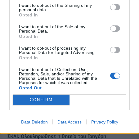
08/08/2026 - 10:54
ΤΕΧΝΟΛΟΓΙΑ
I want to opt-out of the Sharing of my
personal data.
Opted In
I want to opt-out of the Sale of my
Personal Data.
Opted In
I want to opt-out of processing my
Personal Data for Targeted Advertising.
ΔΗΜΟΦΙΛΗ
Opted In
I want to opt-out of Collection, Use,
Retention, Sale, and/or Sharing of my
ΥΠΑΑΤ: Επιπλέον 12,5 εκατ. ευρώ στις Περιφέρειες
Personal Data that Is Unrelated with the
για την ενίσχυση της βιοασφάλειας
Purposes for which it was collected.
Opted Out
07/08/2026 - 17:02
ΟΙΚΟΝΟΜΙΑ
CONFIRM
Ελληνική Αναπτυξιακή Τράπεζα: Με «προίκα» 2
δισ. ευρώ ανοίγει δρόμο για δάνεια έως 5 δισ. σε
μικρομεσαίες
Data Deletion
Data Access
Privacy Policy
08/08/2026 - 11:22
ΤΡΑΠΕΖΕΣ
ΣΚΑΪ: Ολοκληρώθηκε η θητεία του Γρηγόρη