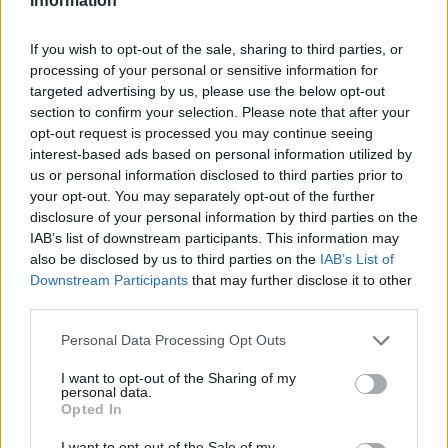
Information
Τ. Θεοδωρικάκος: Η ενίσχυση της βιομηχανίας
If you wish to opt-out of the sale, sharing to third parties, or
διασφαλίζει την ανάπτυξη, την ασφάλεια και
processing of your personal or sensitive information for
καλύτερους μισθούς
targeted advertising by us, please use the below opt-out
09/08/2026 - 11:43
ΠΟΛΙΤΙΚΗ
section to confirm your selection. Please note that after your
opt-out request is processed you may continue seeing
Υπ. Μεταφορών: Οριστική λύση στο ζήτημα των
interest-based ads based on personal information utilized by
ΟΛΕΣ ΟΙ ΕΙΔΗΣΕΙΣ
πινακίδων κυκλοφορίας - Τέλος στις χρονοβόρες
us or personal information disclosed to third parties prior to
διαδικασίες
your opt-out. You may separately opt-out of the further
09/08/2026 - 11:18
ΕΛΛΑΔΑ
disclosure of your personal information by third parties on the
IAB’s list of downstream participants. This information may
also be disclosed by us to third parties on the
IAB’s List of
Downstream Participants
that may further disclose it to other
third parties.
Personal Data Processing Opt Outs
ΔΗΜΟΦΙΛΗ
I want to opt-out of the Sharing of my
personal data.
Opted In
Αλ. Τσίπρας: Στις 2 Σεπτεμβρίου η παρουσίαση του
I want to opt-out of the Sale of my