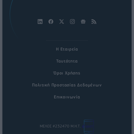
Η Εταιρεία
Ταυτότητα
Όροι Χρήσης
Πολιτική Προστασίας Δεδομένων
Επικοινωνία
ΜΕΛΟΣ #232470 Μ.Η.Τ.