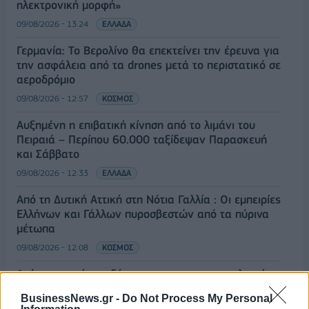
ηλεκτρονική μορφή»
09/08/2026 - 13:24
ΕΛΛΑΔΑ
Γερμανία: Το Βερολίνο θα επεκτείνει την έρευνα για
την ασφάλεια από τα drones μετά το περιστατικό σε
αεροδρόμιο
09/08/2026 - 12:57
ΚΟΣΜΟΣ
Αυξημένη η επιβατική κίνηση από το λιμάνι του
Πειραιά – Περίπου 60.000 ταξίδεψαν Παρασκευή
και Σάββατο
09/08/2026 - 12:33
ΕΛΛΑΔΑ
Από τη Δυτική Αττική στη Νότια Γαλλία : Οι εμπειρίες
Ελλήνων και Γάλλων πυροσβεστών από τα πύρινα
μέτωπα
09/08/2026 - 12:08
ΚΟΣΜΟΣ
Δεύτερη πηγή εισοδήματος για τους επαγγελματίες
ψαράδες ο αλιευτικός τουρισμός
BusinessNews.gr -
Do Not Process My Personal
09/08/2026 - 12:08
ΤΟΥΡΙΣΜΟΣ