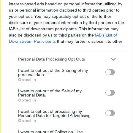
Εξαγωγές: Η Ελλάδα κερδίζει τους Ευρωπαίους
interest-based ads based on personal information utilized by
ανταγωνιστές – Άνοδος μεριδίων σε 9 από 11
us or personal information disclosed to third parties prior to
κλάδους (Εθνική Τράπεζα)
your opt-out. You may separately opt-out of the further
09/08/2026 - 13:51
ΟΙΚΟΝΟΜΙΑ
disclosure of your personal information by third parties on the
IAB’s list of downstream participants. This information may
Προς εκτύπωση το πολλαπλό βιβλίο - «Σύγχρονο
also be disclosed by us to third parties on the
IAB’s List of
εκπαιδευτικό υλικό, τόσο σε έντυπη όσο και σε
Downstream Participants
that may further disclose it to other
ηλεκτρονική μορφή»
third parties.
09/08/2026 - 13:24
ΕΛΛΑΔΑ
Personal Data Processing Opt Outs
Γερμανία: Το Βερολίνο θα επεκτείνει την έρευνα για
την ασφάλεια από τα drones μετά το περιστατικό σε
I want to opt-out of the Sharing of my
personal data.
αεροδρόμιο
Opted In
09/08/2026 - 12:57
ΚΟΣΜΟΣ
I want to opt-out of the Sale of my
Personal Data.
Αυξημένη η επιβατική κίνηση από το λιμάνι του
Opted In
Πειραιά – Περίπου 60.000 ταξίδεψαν Παρασκευή
και Σάββατο
I want to opt-out of processing my
Personal Data for Targeted Advertising.
09/08/2026 - 12:33
ΕΛΛΑΔΑ
Opted In
Από τη Δυτική Αττική στη Νότια Γαλλία : Οι εμπειρίες
I want to opt-out of Collection, Use,