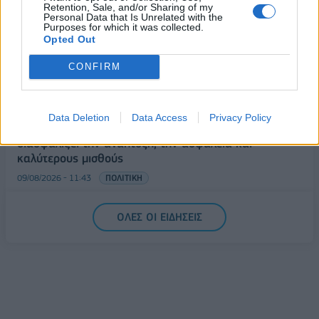
Ελλήνων και Γάλλων πυροσβεστών από τα πύρινα
Retention, Sale, and/or Sharing of my
Personal Data that Is Unrelated with the
μέτωπα
Purposes for which it was collected.
Opted Out
09/08/2026 - 12:08
ΚΟΣΜΟΣ
Δεύτερη πηγή εισοδήματος για τους επαγγελματίες
CONFIRM
ψαράδες ο αλιευτικός τουρισμός
09/08/2026 - 12:08
ΤΟΥΡΙΣΜΟΣ
Data Deletion
Data Access
Privacy Policy
Τ. Θεοδωρικάκος: Η ενίσχυση της βιομηχανίας
διασφαλίζει την ανάπτυξη, την ασφάλεια και
καλύτερους μισθούς
09/08/2026 - 11:43
ΠΟΛΙΤΙΚΗ
Υπ. Μεταφορών: Οριστική λύση στο ζήτημα των
ΟΛΕΣ ΟΙ ΕΙΔΗΣΕΙΣ
πινακίδων κυκλοφορίας - Τέλος στις χρονοβόρες
διαδικασίες
09/08/2026 - 11:18
ΕΛΛΑΔΑ