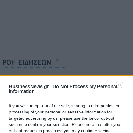
ΡΟΗ ΕΙΔΗΣΕΩΝ
Π. Μαρινάκης: «Το δημογραφικό δεν μπορεί να
BusinessNews.gr -
Do Not Process My Personal
περιμένει»
Information
09/08/2026 - 14:34
ΠΟΛΙΤΙΚΗ
If you wish to opt-out of the sale, sharing to third parties, or
Ε. Τουρνάς: Πάνω από 400 πυρκαγιές σε δέκα
processing of your personal or sensitive information for
ημέρες - Σε επιφυλακή ο κρατικός μηχανισμός
targeted advertising by us, please use the below opt-out
09/08/2026 - 14:17
ΠΟΛΙΤΙΚΗ
section to confirm your selection. Please note that after your
opt-out request is processed you may continue seeing