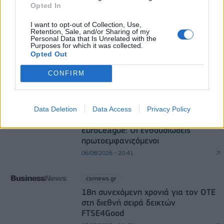
Opted In
I want to opt-out of Collection, Use,
Retention, Sale, and/or Sharing of my
DIRECTION BUSINESS NETWORK
Personal Data that Is Unrelated with the
Purposes for which it was collected.
Opted Out
allstarbasket.gr
«Κλείνει τον Τζέιμς Γουάισμαν η
CONFIRM
Μάλαγα»
06/08/2026 - 21:11
Data Deletion
Data Access
Privacy Policy
allstarbasket.gr
EuroLeague: Οι ενθουσιώδεις
πρωτοεμφανιζόμενοι
06/08/2026 - 20:41
csrnews.gr
18η συνεχόμενη χρονιά για τον ΟΤΕ
στη διεθνή σειρά δεικτών
FTSE4Good