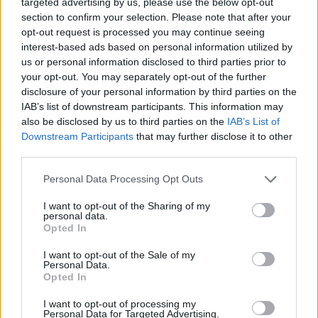
targeted advertising by us, please use the below opt-out
αύξηση κερδών 57% - Τα νέα στοιχήματα σε low
section to confirm your selection. Please note that after your
& non alcohol
opt-out request is processed you may continue seeing
06/08/2026 - 11:48
ΕΠΙΧΕΙΡΗΣΕΙΣ
interest-based ads based on personal information utilized by
us or personal information disclosed to third parties prior to
Metlen: Ρεκόρ EBITDA στο α' εξάμηνο, στα 550
your opt-out. You may separately opt-out of the further
εκατ. ευρώ – Καθαρά κέρδη 313 εκατ. ευρώ
disclosure of your personal information by third parties on the
IAB’s list of downstream participants. This information may
06/08/2026 - 09:12
ΕΠΙΧΕΙΡΗΣΕΙΣ
also be disclosed by us to third parties on the
IAB’s List of
Ο Demis Hassabis αναλαμβάνει Πρόεδρος της
Downstream Participants
that may further disclose it to other
Google DeepMind και Chief Scientist της Alphabet
third parties.
06/08/2026 - 09:32
ΠΡΟΣΩΠΑ
Personal Data Processing Opt Outs
Ρωσία: Η Μόσχα δηλώνει ότι κατέρριψε 605
I want to opt-out of the Sharing of my
ουκρανικά drones τη νύχτα - Ελαφρές ζημιές σε
personal data.
αποθήκη της Wildberries
Opted In
06/08/2026 - 10:30
ΚΟΣΜΟΣ
I want to opt-out of the Sale of my
Personal Data.
Opted In
I want to opt-out of processing my
Personal Data for Targeted Advertising.