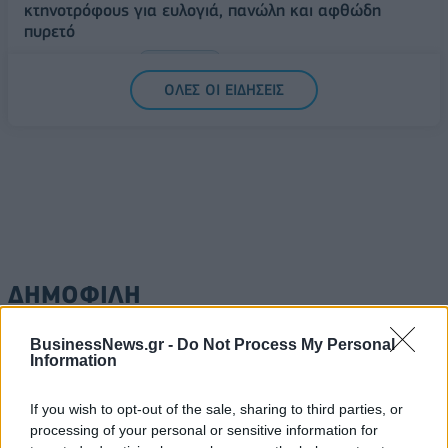
κτηνοτρόφους για ευλογιά, πανώλη και αφθώδη
πυρετό
06/08/2026 - 15:33
ΟΙΚΟΝΟΜΙΑ
ΟΛΕΣ ΟΙ ΕΙΔΗΣΕΙΣ
ΔΗΜΟΦΙΛΗ
BusinessNews.gr -
Do Not Process My Personal
18η συνεχόμενη χρονιά για τον ΟΤΕ στη διεθνή
Information
σειρά δεικτών FTSE4Good
06/08/2026 - 14:40
ESG
If you wish to opt-out of the sale, sharing to third parties, or
processing of your personal or sensitive information for
Β.Σ. Καρούλιας: Τζίρος 98,7 εκατ. ευρώ και