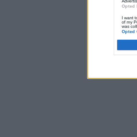
Advertis
Opted 
I want t
of my P
was col
Opted 