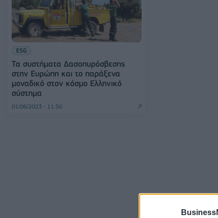
ESG
Τα συστήματα Δασοπυρόσβεσης
στην Ευρώπη και το παράξενα
μοναδικό στον κόσμο Ελληνικό
σύστημα
01/06/2023 - 11:50
Business