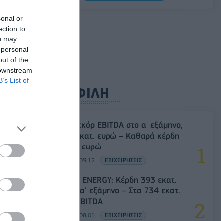
0,11%, στα 1,1541 δολάρια
sonal or
06/08/2026 - 14:59
ΟΙΚΟΝΟΜΙΑ
ection to
ou may
 personal
out of the
 downstream
B’s List of
ΔΗΜΟΦΙΛΗ
Metlen: Ρεκόρ EBITDA στο α' εξάμηνο,
στα 550 εκατ. ευρώ – Καθαρά κέρδη
313 εκατ. ευρώ
06/08/2026 - 09:12
ΕΠΙΧΕΙΡΗΣΕΙΣ
HELLENiQ ENERGY: Κέρδη 393 εκατ.
ευρώ στο α' εξάμηνο – Στα 734 εκατ.
ευρώ τα EBITDA
06/08/2026 - 08:05
ΕΠΙΧΕΙΡΗΣΕΙΣ