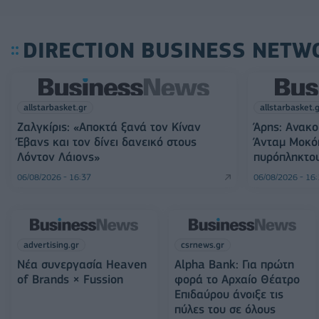
DIRECTION BUSINESS NETW
allstarbasket.gr
allstarbasket.
Ζαλγκίρις: «Αποκτά ξανά τον Κίναν
Άρης: Ανακο
Έβανς και τον δίνει δανεικό στους
Άνταμ Μοκό
Λόντον Λάιονς»
πυρόπληκτο
06/08/2026 - 16:37
06/08/2026 - 16
advertising.gr
csrnews.gr
Νέα συνεργασία Heaven
Alpha Bank: Για πρώτη
of Brands × Fussion
φορά το Αρχαίο Θέατρο
Επιδαύρου άνοιξε τις
πύλες του σε όλους