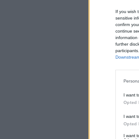
If you wish 
sensitive in
confirm you
continue se
information 
further disc
participants
Downstream 
Persona
I want t
Opted 
I want t
Opted 
I want 