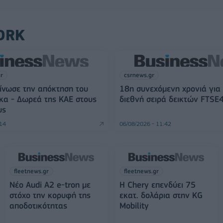
ORK
gr
csrnews.gr
ίνωσε την απόκτηση του
18η συνεχόμενη χρονιά για
κα - Δωρεά της ΚΑΕ στους
διεθνή σειρά δεικτών FTSE
υς
:14
06/08/2026 - 11:42
fleetnews.gr
fleetnews.gr
Νέο Audi A2 e-tron με
Η Chery επενδύει 75
στόχο την κορυφή της
εκατ. δολάρια στην KG
αποδοτικότητας
Mobility