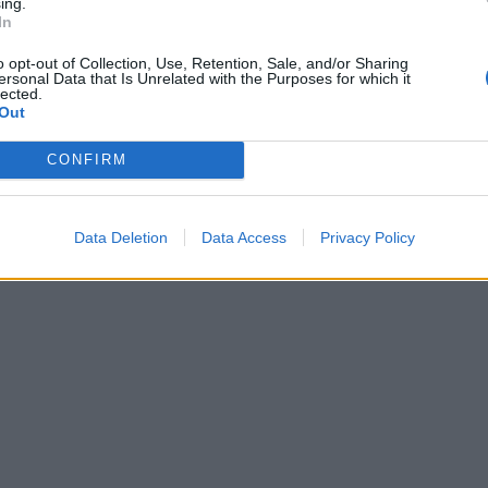
ing.
In
o opt-out of Collection, Use, Retention, Sale, and/or Sharing
ersonal Data that Is Unrelated with the Purposes for which it
lected.
Out
CONFIRM
Data Deletion
Data Access
Privacy Policy