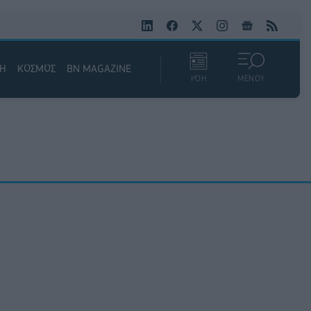
ΚΗ
ΚΟΣΜΟΣ
BN MAGAZINE
ΡΟΗ
ΜΕΝΟΥ