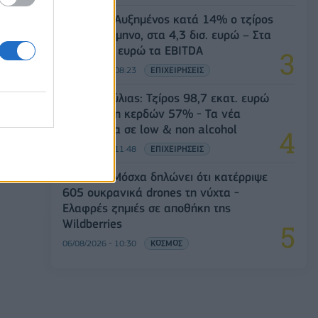
Viohalco: Αυξημένος κατά 14% ο τζίρος
στο α' εξάμηνο, στα 4,3 δισ. ευρώ – Στα
446 εκατ. ευρώ τα EBITDA
06/08/2026 - 08:23
ΕΠΙΧΕΙΡΗΣΕΙΣ
Β.Σ. Καρούλιας: Τζίρος 98,7 εκατ. ευρώ
και αύξηση κερδών 57% - Τα νέα
στοιχήματα σε low & non alcohol
06/08/2026 - 11:48
ΕΠΙΧΕΙΡΗΣΕΙΣ
Ρωσία: Η Μόσχα δηλώνει ότι κατέρριψε
605 ουκρανικά drones τη νύχτα -
Ελαφρές ζημιές σε αποθήκη της
Wildberries
06/08/2026 - 10:30
ΚΟΣΜΟΣ