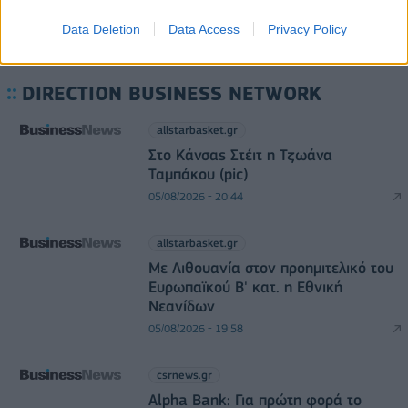
Data Deletion
Data Access
Privacy Policy
DIRECTION BUSINESS NETWORK
allstarbasket.gr
Στο Κάνσας Στέιτ η Τζωάνα
Ταμπάκου (pic)
05/08/2026 - 20:44
allstarbasket.gr
Με Λιθουανία στον προημιτελικό του
Ευρωπαϊκού Β' κατ. η Εθνική
Νεανίδων
05/08/2026 - 19:58
csrnews.gr
Alpha Bank: Για πρώτη φορά το