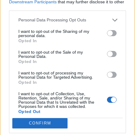
Ευρωπαϊκή 'Ενωσης
Downstream Participants
that may further disclose it to other
third parties.
05/08/2026 - 10:52
ΕΠΙΧΕΙΡΗΣΕΙΣ
Personal Data Processing Opt Outs
SpaceX: Άλμα 92% στα έσοδα του α' τριμήνου στα
7,8 δισ. δολάρια
I want to opt-out of the Sharing of my
personal data.
05/08/2026 - 08:44
ΤΕΧΝΟΛΟΓΙΑ
Opted In
Evergood: Άγγιξε τα 300 εκατ. ο τζίρος- Στα 10
I want to opt-out of the Sale of my
εκατ. ευρώ το τίμημα για το 60% του Jackaroo
Personal Data.
Opted In
05/08/2026 - 12:50
ΕΠΙΧΕΙΡΗΣΕΙΣ
I want to opt-out of processing my
Παπουτσάνης: Καθαρά κέρδη 3,4 εκατ. ευρώ στο
Personal Data for Targeted Advertising.
α΄ εξάμηνο – Στα 40,7 εκατ. ευρώ ο τζίρος
Opted In
05/08/2026 - 08:01
ΕΠΙΧΕΙΡΗΣΕΙΣ
I want to opt-out of Collection, Use,
Retention, Sale, and/or Sharing of my
Cenergy Holdings: Άνοδος 45% στα καθαρά κέρδη
Personal Data that Is Unrelated with the
του α΄ εξαμήνου, στα 138 εκατ. ευρώ
Purposes for which it was collected.
Opted Out
05/08/2026 - 08:19
ΕΠΙΧΕΙΡΗΣΕΙΣ
CONFIRM