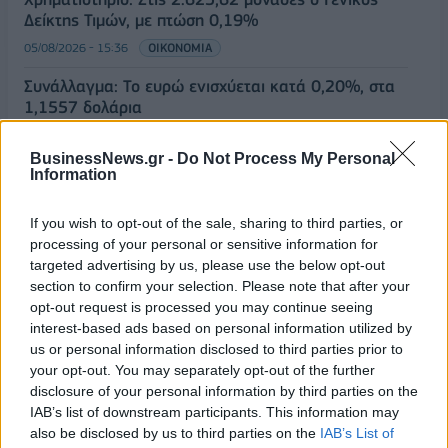
Δείκτης Τιμών, με πτώση 0,19%
05/08/2026 - 15:36
ΟΙΚΟΝΟΜΙΑ
Συνάλλαγμα: Το ευρώ ενισχύεται κατά 0,20%, στα
1,1557 δολάρια
05/08/2026 - 15:28
ΟΙΚΟΝΟΜΙΑ
BusinessNews.gr -
Do Not Process My Personal
ΟΛΕΣ ΟΙ ΕΙΔΗΣΕΙΣ
Information
If you wish to opt-out of the sale, sharing to third parties, or
processing of your personal or sensitive information for
targeted advertising by us, please use the below opt-out
section to confirm your selection. Please note that after your
opt-out request is processed you may continue seeing
interest-based ads based on personal information utilized by
us or personal information disclosed to third parties prior to
ΔΗΜΟΦΙΛΗ
your opt-out. You may separately opt-out of the further
disclosure of your personal information by third parties on the
IAB’s list of downstream participants. This information may
Η Vendora επεκτείνεται σε 27 χώρες της
also be disclosed by us to third parties on the
IAB’s List of