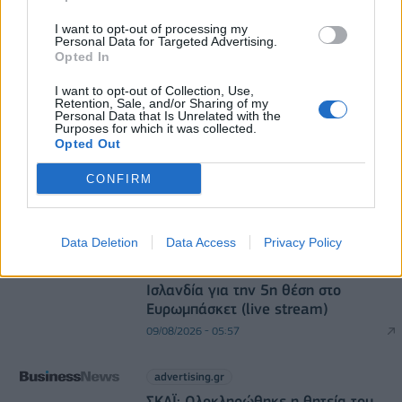
I want to opt-out of processing my
Personal Data for Targeted Advertising.
Opted In
DIRECTION BUSINESS NETWORK
I want to opt-out of Collection, Use,
Retention, Sale, and/or Sharing of my
Personal Data that Is Unrelated with the
allstarbasket.gr
Purposes for which it was collected.
«Η οικογένεια Μπας φέρεται να
Opted Out
βρίσκεται κοντά στην απόκτηση της
Βιλερμπάν»
CONFIRM
09/08/2026 - 06:27
Data Deletion
Data Access
Privacy Policy
allstarbasket.gr
Εθνική Νεανίδων: Απέναντι στην
Ισλανδία για την 5η θέση στο
Ευρωμπάσκετ (live stream)
09/08/2026 - 05:57
advertising.gr
ΣΚΑΪ: Ολοκληρώθηκε η θητεία του