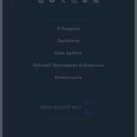
Η Εταιρεία
Ταυτότητα
Όροι Χρήσης
Πολιτική Προστασίας Δεδομένων
Επικοινωνία
ΜΕΛΟΣ #232470 Μ.Η.Τ.