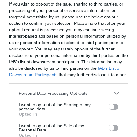
If you wish to opt-out of the sale, sharing to third parties, or
Χρηματιστήριο Αθηνών: Εβδομαδιαία άνοδος
processing of your personal or sensitive information for
1,76%, κέρδη 23,31% από τις αρχές του έτους
targeted advertising by us, please use the below opt-out
08/08/2026 - 12:36
ΟΙΚΟΝΟΜΙΑ
section to confirm your selection. Please note that after your
opt-out request is processed you may continue seeing
Ελληνική Αναπτυξιακή Τράπεζα: Με «προίκα» 2
interest-based ads based on personal information utilized by
δισ. ευρώ ανοίγει δρόμο για δάνεια έως 5 δισ. σε
us or personal information disclosed to third parties prior to
μικρομεσαίες
your opt-out. You may separately opt-out of the further
08/08/2026 - 11:22
ΤΡΑΠΕΖΕΣ
disclosure of your personal information by third parties on the
IAB’s list of downstream participants. This information may
Health Monitoring: Η εθνική υποδομή για την
also be disclosed by us to third parties on the
IAB’s List of
αξιοποίηση των δεδομένων υγείας προς όφελος
Downstream Participants
that may further disclose it to other
των πολιτών
third parties.
08/08/2026 - 11:48
ΥΓΕΙΑ
Personal Data Processing Opt Outs
5G παντού, 6G στον ορίζοντα: Πού βρίσκεται η
Ελλάδα στη μεγάλη τεχνολογική μετάβαση
I want to opt-out of the Sharing of my
personal data.
08/08/2026 - 10:54
ΤΕΧΝΟΛΟΓΙΑ
Opted In
I want to opt-out of the Sale of my
Personal Data.
Opted In