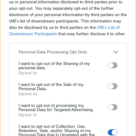
us or personal information disclosed to third parties prior to
your opt-out. You may separately opt-out of the further
Ειδικό Χωροταξικό για τον Τουρισμό: Οι νέοι
disclosure of your personal information by third parties on the
κανόνες για επενδύσεις, νησιά και προορισμούς υπό
IAB’s list of downstream participants. This information may
πίεση
also be disclosed by us to third parties on the
IAB’s List of
08/08/2026 - 13:21
ΤΟΥΡΙΣΜΟΣ
Downstream Participants
that may further disclose it to other
third parties.
Υπουργείο Εργασίας: Ο “χάρτης” των πληρωμών
από τον e-ΕΦΚΑ και τη ΔΥΠΑ έως τις 14 Αυγούστου
Personal Data Processing Opt Outs
08/08/2026 - 12:58
ΟΙΚΟΝΟΜΙΑ
I want to opt-out of the Sharing of my
personal data.
Οι Hamilton Reserve Bank και SEE Capital
Opted In
Hamilton Ltd. συνάπτουν συμφωνία υπηρεσιών
μάρκετινγκ
I want to opt-out of the Sale of my
Personal Data.
08/08/2026 - 13:44
ΕΠΙΧΕΙΡΗΣΕΙΣ
Opted In
Χρηματιστήριο Αθηνών: Εβδομαδιαία άνοδος
I want to opt-out of processing my
1,76%, κέρδη 23,31% από τις αρχές του έτους
Personal Data for Targeted Advertising.
Opted In
08/08/2026 - 12:36
ΟΙΚΟΝΟΜΙΑ
I want to opt-out of Collection, Use,
Διευρύνεται η πρωτοβουλία για τις τιμές στο ράφι
Retention, Sale, and/or Sharing of my
με 916 προϊόντα
Personal Data that Is Unrelated with the