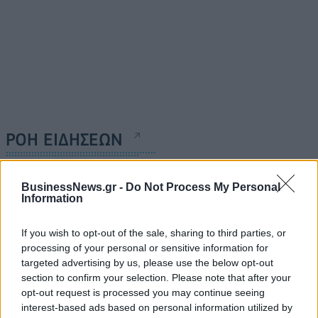
ΡΟΗ ΕΙΔΗΣΕΩΝ
Κορυφώνεται η έξοδος του Αυγούστου – Πάνω από
BusinessNews.gr -
Do Not Process My Personal
Information
56.000 επιβάτες αναχωρούν σήμερα από τα
λιμάνια της Αττικής
If you wish to opt-out of the sale, sharing to third parties, or
08/08/2026 - 14:30
ΕΛΛΑΔΑ
processing of your personal or sensitive information for
Δυτική Αττική: Η επόμενη ημέρα μετά τις πυρκαγιές
targeted advertising by us, please use the below opt-out
– Τα έργα Antinero και η «μάχη» πριν από τις
section to confirm your selection. Please note that after your
βροχές
opt-out request is processed you may continue seeing
interest-based ads based on personal information utilized by
08/08/2026 - 14:08
ΕΛΛΑΔΑ