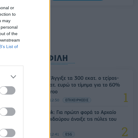
sonal or
Ρωσία: Η Μόσχα δηλώνει ότι κατέρριψε
ection to
605 ουκρανικά drones τη νύχτα -
ou may
Ελαφρές ζημιές σε αποθήκη της
 personal
Wildberries
out of the
06/08/2026 - 10:30
ΚΟΣΜΟΣ
 downstream
B’s List of
ΔΗΜΟΦΙΛΗ
Evergood: Άγγιξε τα 300 εκατ. ο τζίρος-
Στα 10 εκατ. ευρώ το τίμημα για το 60%
του Jackaroo
05/08/2026 - 12:50
ΕΠΙΧΕΙΡΗΣΕΙΣ
Alpha Bank: Για πρώτη φορά το Αρχαίο
Θέατρο Επιδαύρου άνοιξε τις πύλες του
σε όλους
05/08/2026 - 12:41
ESG