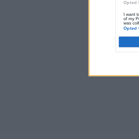
Opted 
I want t
of my P
was col
Opted 