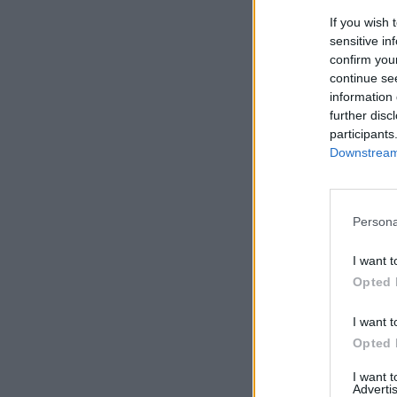
If you wish 
sensitive in
confirm you
continue se
information 
further disc
participants
Downstream 
Persona
I want t
Opted 
I want t
Opted 
I want 
Advertis