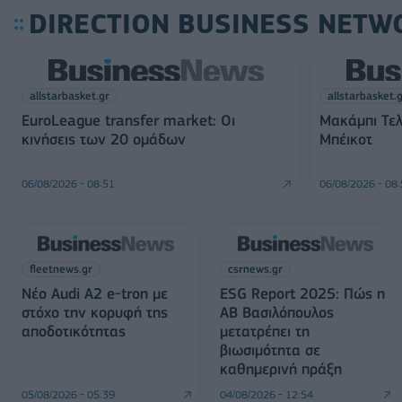
DIRECTION BUSINESS NETW
allstarbasket.gr
allstarbasket.
EuroLeague transfer market: Οι
Μακάμπι Τελ
κινήσεις των 20 ομάδων
Μπέικοτ
06/08/2026 - 08:51
06/08/2026 - 08
fleetnews.gr
csrnews.gr
Νέο Audi A2 e-tron με
ESG Report 2025: Πώς η
στόχο την κορυφή της
ΑΒ Βασιλόπουλος
αποδοτικότητας
μετατρέπει τη
βιωσιμότητα σε
καθημερινή πράξη
05/08/2026 - 05:39
04/08/2026 - 12:54