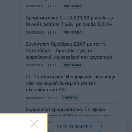
06/08/2026 - 11:24
ΟΙΚΟΝΟΜΙΑ
Χρηματιστήριο: Στις 2.629,38 μονάδες ο
Γενικός Δείκτης Τιμών, με άνοδο 0,21%
06/08/2026 - 11:18
ΟΙΚΟΝΟΜΙΑ
Συνάντηση Προέδρου ΣΒΑΠ με τον Κ.
Χατζηδάκη – Προτάσεις για το
φορολογικό, χωροταξικό και εργασιακό
06/08/2026 - 11:13
ΟΙΚΟΝΟΜΙΑ
Στ. Παπασταύρου: Η συμφωνία δημιουργεί
νέα και ισχυρή δυναμική για την
υλοποίηση του GSI
06/08/2026 - 11:00
ΕΝΕΡΓΕΙΑ
Ευρωπαϊκά χρηματιστήρια: Σε υψηλό
επίπεδο ρεκόρ ανήλθαν οι μετοχές στο
ξεκίνημα των συναλλαγών
ΟΛΕΣ ΟΙ ΕΙΔΗΣΕΙΣ
06/08/2026 - 10:50
ΟΙΚΟΝΟΜΙΑ