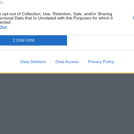
In
o opt-out of Collection, Use, Retention, Sale, and/or Sharing
ersonal Data that Is Unrelated with the Purposes for which it
lected.
Out
CONFIRM
Data Deletion
Data Access
Privacy Policy