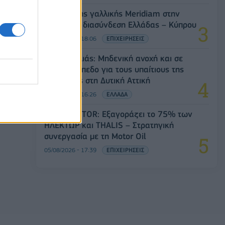
Είσοδος της γαλλικής Meridiam στην
ηλεκτρική διασύνδεση Ελλάδας – Κύπρου
05/08/2026 - 18:06
ΕΠΙΧΕΙΡΗΣΕΙΣ
Ν. Χαρδαλιάς: Μηδενική ανοχή και σε
νομικό επίπεδο για τους υπαίτιους της
πυρκαγιάς στη Δυτική Αττική
05/08/2026 - 16:26
ΕΛΛΑΔΑ
Όμιλος AKTOR: Εξαγοράζει το 75% των
ΗΛΕΚΤΩΡ και THALIS – Στρατηγική
συνεργασία με τη Motor Oil
05/08/2026 - 17:39
ΕΠΙΧΕΙΡΗΣΕΙΣ