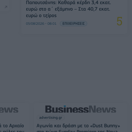
Παπουτσάνης: Καθαρά κέρδη 3,4 εκατ.
ευρώ στο α΄ εξάμηνο – Στα 40,7 εκατ.
ευρώ ο τζίρος
05/08/2026 - 08:01
ΕΠΙΧΕΙΡΗΣΕΙΣ
advertising.gr
ά το Αρχαίο
Αγωνία και δράση με το «Dust Bunny»
ς πύλες του
στη ζώνη Sunday Premiere της Nova