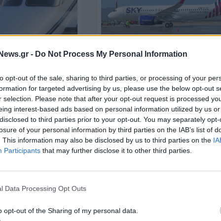
ΕΠΙΧΕΙΡΗΣΕΙΣ
News.gr -
Do Not Process My Personal Information
ε Cessna που
Sky Express: Στον αέρα το δεύτ
Βιρτζίνια -
Airbus A321 neo για τις ανάγκες
to opt-out of the sale, sharing to third parties, or processing of your per
ό F-16
του θερινού προγράμματος
formation for targeted advertising by us, please use the below opt-out s
r selection. Please note that after your opt-out request is processed y
22/05/2023 - 08:48
eing interest-based ads based on personal information utilized by us or
disclosed to third parties prior to your opt-out. You may separately opt-
losure of your personal information by third parties on the IAB’s list of
. This information may also be disclosed by us to third parties on the
IA
Participants
that may further disclose it to other third parties.
l Data Processing Opt Outs
o opt-out of the Sharing of my personal data.