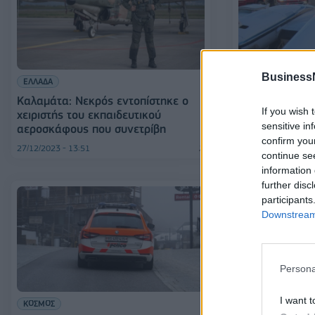
ΚΟΣΜΟΣ
Business
ΕΛΛΑΔΑ
ΗΠΑ: Θρίλερ μ
Καλαμάτα: Νεκρός εντοπίστηκε ο
συνετρίβη στη 
If you wish 
χειριστής του εκπαιδευτικού
Καταδίωξη απ
sensitive in
αεροσκάφους που συνετρίβη
confirm you
27/12/2023 - 13:51
05/06/2023 - 09:26
continue se
information 
further disc
participants
Downstream 
Persona
I want t
ΚΟΣΜΟΣ
ΠΡΟΣΩΠΑ