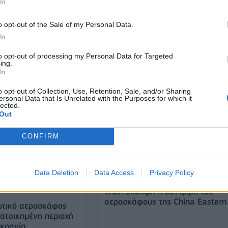
In
σσανίδης: Είδε το
ΕΛΛΑΔΑ
α όταν το
Πτώση μαχητικού διθέσιου
o opt-out of the Sale of my Personal Data.
υ πήρε φωτιά -
αεροσκάφους F - 4 στη θαλάσσι
προσγείωση
In
περιοχή, νότια της Ανδραβίδας -
Έρευνες για δύο πιλότους
to opt-out of processing my Personal Data for Targeted
ing.
30/01/2023 - 10:59
In
o opt-out of Collection, Use, Retention, Sale, and/or Sharing
ersonal Data that Is Unrelated with the Purposes for which it
lected.
Out
CONFIRM
Data Deletion
Data Access
Privacy Policy
ΕΠΙΧΕΙΡΗΣΕΙΣ
WSJ: Σκόπιμη η συντριβή του
αεροσκάφους της China Eastern
ωτικό αεροσκάφος
κατοικημένη περιοχή
υκρανία