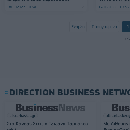
18/11/2022 - 16:46
17/10/2022 - 19:36
Έναρξη
Προηγούμενο
1
Σελ
DIRECTION BUSINESS NETW
allstarbasket.gr
allstarbasket.
Στο Κάνσας Στέιτ η Τζωάνα Ταμπάκου
Με Λιθουανί
(pic)
Ευρωπαϊκού 