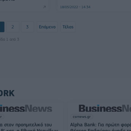
18/05/2022 - 14:34
2
3
Επόμενο
Τέλος
ίδα 1 από 3
ORK
gr
csrnews.gr
α στον προημιτελικό του
Alpha Bank: Για πρώτη φορ
Β' κατ. η Εθνική Νεανίδων
Θέατρο Επιδαύρου άνοιξε τι