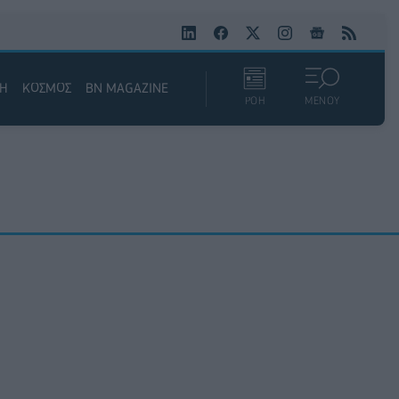
ΚΗ
ΚΟΣΜΟΣ
BN MAGAZINE
ΡΟΗ
ΜΕΝΟΥ