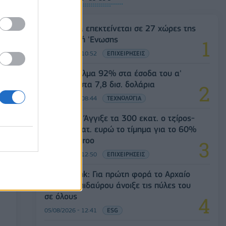
Η Vendora επεκτείνεται σε 27 χώρες της
α
Ευρωπαϊκή 'Ενωσης
05/08/2026 - 10:52
ΕΠΙΧΕΙΡΗΣΕΙΣ
SpaceX: Άλμα 92% στα έσοδα του α'
τριμήνου στα 7,8 δισ. δολάρια
05/08/2026 - 08:44
ΤΕΧΝΟΛΟΓΙΑ
Evergood: Άγγιξε τα 300 εκατ. ο τζίρος-
Στα 10 εκατ. ευρώ το τίμημα για το 60%
του Jackaroo
05/08/2026 - 12:50
ΕΠΙΧΕΙΡΗΣΕΙΣ
Alpha Bank: Για πρώτη φορά το Αρχαίο
Θέατρο Επιδαύρου άνοιξε τις πύλες του
σε όλους
05/08/2026 - 12:41
ESG