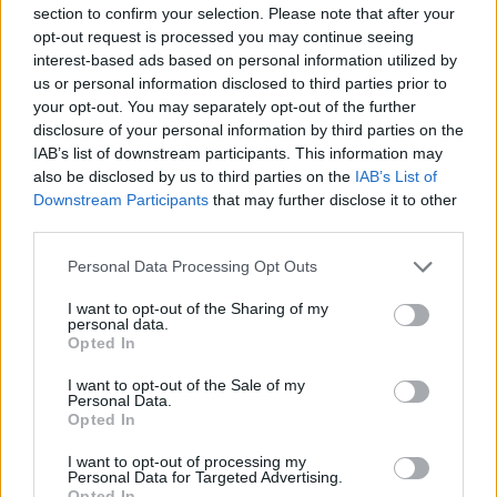
section to confirm your selection. Please note that after your
opt-out request is processed you may continue seeing
Χρηματιστήριο: Πτώση κατά 0,59%, στα 320,42
interest-based ads based on personal information utilized by
εκατ. ευρώ ο τζίρος
us or personal information disclosed to third parties prior to
06/08/2026 - 18:10
ΟΙΚΟΝΟΜΙΑ
your opt-out. You may separately opt-out of the further
disclosure of your personal information by third parties on the
ΟΠΕΚΑ: Αύριο η δεύτερη πληρωμή των δικαιούχων
IAB’s list of downstream participants. This information may
του Λογαριασμού Αγροτικής Εστίας
also be disclosed by us to third parties on the
IAB’s List of
06/08/2026 - 17:40
ΟΙΚΟΝΟΜΙΑ
Downstream Participants
that may further disclose it to other
third parties.
Κυβερνητική Επιτροπή Βιομηχανίας- Κ. Μητσοτάκης:
Στρατηγική προτεραιότητα η ενίσχυση της
Personal Data Processing Opt Outs
βιομηχανίας
I want to opt-out of the Sharing of my
06/08/2026 - 17:18
ΠΟΛΙΤΙΚΗ
personal data.
Opted In
Από τις 28 Αυγούστου η ψηφιακή ενεργοποίηση της
Κάρτας Αγρότη μέσω της ΕΑΕ 2026
I want to opt-out of the Sale of my
Personal Data.
06/08/2026 - 16:51
ΟΙΚΟΝΟΜΙΑ
Opted In
Eurobank: Εξελίξεις και προοπτικές στις αγορές
I want to opt-out of processing my
Personal Data for Targeted Advertising.
πετρελαίου και φυσικού αερίου στην Ευρώπη
Opted In