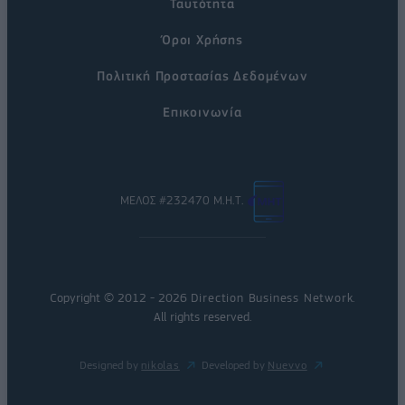
Ταυτότητα
Όροι Χρήσης
Πολιτική Προστασίας Δεδομένων
Επικοινωνία
ΜΕΛΟΣ #232470 Μ.Η.Τ.
Copyright © 2012 - 2026
Direction Business Network
.
All rights reserved.
Designed by
nikolas
Developed by
Nuevvo