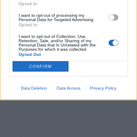
Opted In
Oil
05/08/2026 - 17:39
ΕΠΙΧΕΙΡΗΣΕΙΣ
I want to opt-out of processing my
Personal Data for Targeted Advertising.
Opted In
ΗΠΑ: Επιβράδυνση των προσλήψεων στον ιδιωτικό
τομέα τον Ιούλιο - Δημιουργήθηκαν μόνο 44.000
I want to opt-out of Collection, Use,
θέσεις εργασίας
Retention, Sale, and/or Sharing of my
Personal Data that Is Unrelated with the
05/08/2026 - 17:16
ΚΟΣΜΟΣ
Purposes for which it was collected.
Opted Out
Τ. Θεοδωρικάκος: Στηρίζουμε με πράξεις την
έρευνα και την καινοτομία
CONFIRM
05/08/2026 - 16:51
ΠΟΛΙΤΙΚΗ
ΟΛΕΣ ΟΙ ΕΙΔΗΣΕΙΣ
Data Deletion
Data Access
Privacy Policy