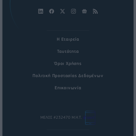
Η Εταιρεία
Ταυτότητα
Όροι Χρήσης
Πολιτική Προστασίας Δεδομένων
Επικοινωνία
ΜΕΛΟΣ #232470 Μ.Η.Τ.