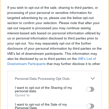
τα EBITDA
If you wish to opt-out of the sale, sharing to third parties, or
06/08/2026 - 08:23
ΕΠΙΧΕΙΡΗΣΕΙΣ
processing of your personal or sensitive information for
targeted advertising by us, please use the below opt-out
HELLENiQ ENERGY: Κέρδη 393 εκατ. ευρώ στο α'
section to confirm your selection. Please note that after your
εξάμηνο – Στα 734 εκατ. ευρώ τα EBITDA
opt-out request is processed you may continue seeing
06/08/2026 - 08:05
ΕΠΙΧΕΙΡΗΣΕΙΣ
interest-based ads based on personal information utilized by
us or personal information disclosed to third parties prior to
Χρηματιστήριο: Πτώση κατά 0,18%, στα 315,71
your opt-out. You may separately opt-out of the further
εκατ. ευρώ ο τζίρος
disclosure of your personal information by third parties on the
05/08/2026 - 18:27
ΟΙΚΟΝΟΜΙΑ
IAB’s list of downstream participants. This information may
also be disclosed by us to third parties on the
IAB’s List of
Είσοδος της γαλλικής Meridiam στην ηλεκτρική
Downstream Participants
that may further disclose it to other
διασύνδεση Ελλάδας – Κύπρου
third parties.
05/08/2026 - 18:06
ΕΠΙΧΕΙΡΗΣΕΙΣ
Personal Data Processing Opt Outs
ΔΕΗ: Ισχυρή ανάπτυξη στο α΄ εξάμηνο 2026 με
προσαρμοσμένο EBITDA στα 1,2 δισ. ευρώ
I want to opt-out of the Sharing of my
personal data.
05/08/2026 - 17:51
ΕΝΕΡΓΕΙΑ
Opted In
Όμιλος AKTOR: Εξαγοράζει το 75% των ΗΛΕΚΤΩΡ
I want to opt-out of the Sale of my
Personal Data.
και THALIS – Στρατηγική συνεργασία με τη Motor