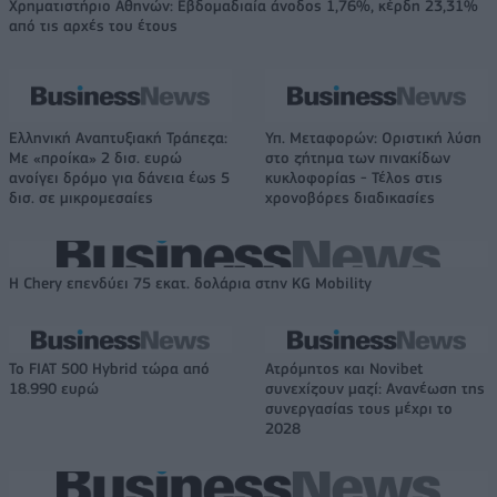
Χρηματιστήριο Αθηνών: Εβδομαδιαία άνοδος 1,76%, κέρδη 23,31%
από τις αρχές του έτους
Ελληνική Αναπτυξιακή Τράπεζα:
Υπ. Μεταφορών: Οριστική λύση
Με «προίκα» 2 δισ. ευρώ
στο ζήτημα των πινακίδων
ανοίγει δρόμο για δάνεια έως 5
κυκλοφορίας - Τέλος στις
δισ. σε μικρομεσαίες
χρονοβόρες διαδικασίες
Η Chery επενδύει 75 εκατ. δολάρια στην KG Mobility
Το FIAT 500 Hybrid τώρα από
Ατρόμητος και Novibet
18.990 ευρώ
συνεχίζουν μαζί: Ανανέωση της
συνεργασίας τους μέχρι το
2028