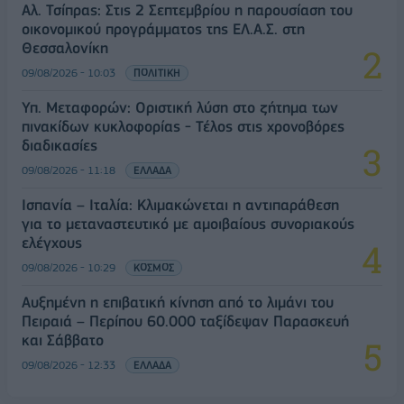
Αλ. Τσίπρας: Στις 2 Σεπτεμβρίου η παρουσίαση του
οικονομικού προγράμματος της ΕΛ.Α.Σ. στη
Θεσσαλονίκη
09/08/2026 - 10:03
ΠΟΛΙΤΙΚΗ
Υπ. Μεταφορών: Οριστική λύση στο ζήτημα των
πινακίδων κυκλοφορίας - Τέλος στις χρονοβόρες
διαδικασίες
09/08/2026 - 11:18
ΕΛΛΑΔΑ
Ισπανία – Ιταλία: Κλιμακώνεται η αντιπαράθεση
για το μεταναστευτικό με αμοιβαίους συνοριακούς
ελέγχους
09/08/2026 - 10:29
ΚΟΣΜΟΣ
Αυξημένη η επιβατική κίνηση από το λιμάνι του
Πειραιά – Περίπου 60.000 ταξίδεψαν Παρασκευή
και Σάββατο
09/08/2026 - 12:33
ΕΛΛΑΔΑ