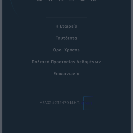
Η Εταιρεία
Ταυτότητα
Όροι Χρήσης
Πολιτική Προστασίας Δεδομένων
Επικοινωνία
ΜΕΛΟΣ #232470 Μ.Η.Τ.