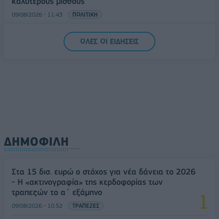
καλύτερους μισθούς
09/08/2026 - 11:43
ΠΟΛΙΤΙΚΗ
Υπ. Μεταφορών: Οριστική λύση στο ζήτημα των
ΟΛΕΣ ΟΙ ΕΙΔΗΣΕΙΣ
πινακίδων κυκλοφορίας - Τέλος στις χρονοβόρες
διαδικασίες
09/08/2026 - 11:18
ΕΛΛΑΔΑ
ΔΗΜΟΦΙΛΗ
Στα 15 δισ. ευρώ ο στόχος για νέα δάνεια το 2026
- Η «ακτινογραφία» της κερδοφορίας των
τραπεζών το α΄ εξάμηνο
09/08/2026 - 10:52
ΤΡΑΠΕΖΕΣ