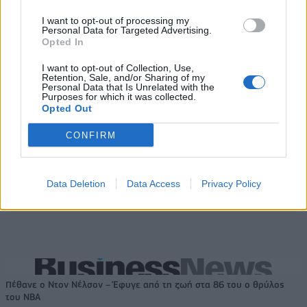
BRETT STCLAIR
KPMG
I want to opt-out of processing my
Personal Data for Targeted Advertising.
Opted In
I want to opt-out of Collection, Use,
Retention, Sale, and/or Sharing of my
Personal Data that Is Unrelated with the
Purposes for which it was collected.
Opted Out
CONFIRM
Data Deletion
Data Access
Privacy Policy
Πέθανε ο Ντον Νέλσον – Έφυγε από τη ζωή στα 86 του ο θρύλος
του NBA