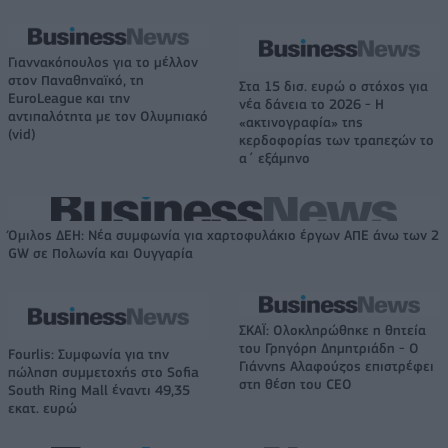
Γιαννακόπουλος για το μέλλον
στον Παναθηναϊκό, τη
Στα 15 δισ. ευρώ ο στόχος για
EuroLeague και την
νέα δάνεια το 2026 - Η
αντιπαλότητα με τον Ολυμπιακό
«ακτινογραφία» της
(vid)
κερδοφορίας των τραπεζών το
α΄ εξάμηνο
Όμιλος ΔΕΗ: Νέα συμφωνία για χαρτοφυλάκιο έργων ΑΠΕ άνω των 2
GW σε Πολωνία και Ουγγαρία
ΣΚΑΪ: Ολοκληρώθηκε η θητεία
του Γρηγόρη Δημητριάδη - Ο
Fourlis: Συμφωνία για την
Γιάννης Αλαφούζος επιστρέφει
πώληση συμμετοχής στο Sofia
στη θέση του CEO
South Ring Mall έναντι 49,35
εκατ. ευρώ