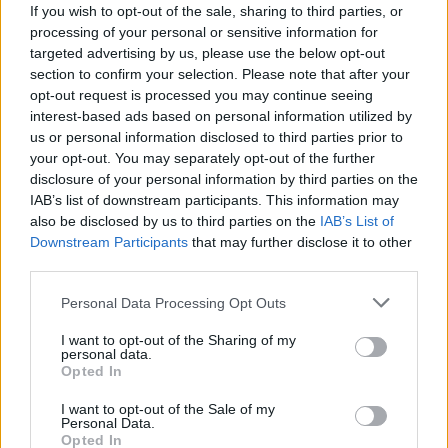
If you wish to opt-out of the sale, sharing to third parties, or
προσπάθεια που χρειάστηκε για τη μη αυτόματη
processing of your personal or sensitive information for
επεξεργασία αυτών των εργασιών ρουτίνας σε σύγκριση με
targeted advertising by us, please use the below opt-out
το κόστος του ΑΙ για την αυτόματη εκτέλεση αυτών των
section to confirm your selection. Please note that after your
εργασιών.
opt-out request is processed you may continue seeing
interest-based ads based on personal information utilized by
Τα καλά νέα για τις ελληνικές επιχειρήσεις είναι ότι τα LLM
us or personal information disclosed to third parties prior to
your opt-out. You may separately opt-out of the further
και τα εργαλεία ΑΙ είναι διαθέσιμα και στα ελληνικά, που
disclosure of your personal information by third parties on the
σημαίνει ότι πρόκειται για μια πραγματικά παγκόσμια και
IAB’s list of downstream participants. This information may
πολύγλωσση αγορά. Το ερώτημα όμως παραμένει: πότε θα
also be disclosed by us to third parties on the
IAB’s List of
ξεκινήσει για εσάς το ταξίδι στην Τεχνητή Νοημοσύνη;
Downstream Participants
that may further disclose it to other
third parties.
Για περισσότερες πληροφορίες σχετικά με την ατζέντα και
Personal Data Processing Opt Outs
ου
τους ομιλητές του 22
CFO Forum, ακολουθήστε το
σύνδεσμο
https://bit.ly/22ndcfoforumreg
I want to opt-out of the Sharing of my
personal data.
Opted In
I want to opt-out of the Sale of my
Personal Data.
Opted In