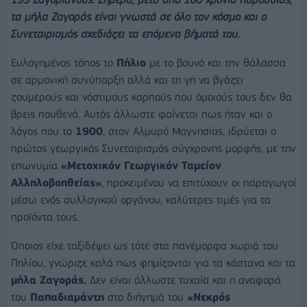
τα μήλα Ζαγοράς είναι γνωστά σε όλο τον κόσμο και ο
Συνεταιρισμός σχεδιάζει τα επόμενα βήματά του.
Ευλογημένος τόπος το
Πήλιο
με το βουνό και την θάλασσα
σε αρμονική συνύπαρξη αλλά και τη γη να βγάζει
ζουμερούς και νόστιμους καρπούς που όμοιούς τους δεν θα
βρεις πουθενά. Αυτός άλλωστε φαίνεται πως ήταν και ο
λόγος που το
1900
, στον Αλμυρό Μαγνησίας, ιδρύεται ο
πρώτος γεωργικός Συνεταιρισμός σύγχρονης μορφής, με την
επωνυμία
«Μετοχικόν Γεωργικόν Ταμείον
Αλληλοβοηθείας»
, προκειμένου να επιτύχουν οι παραγωγοί
μέσω ενός συλλογικού οργάνου, καλύτερες τιμές για τα
προϊόντα τους.
Όποιος είχε ταξιδέψει ως τότε στα πανέμορφα χωριά του
Πηλίου, γνώριζε καλά πως φημίζονται για τα κάστανα και τα
μήλα Ζαγοράς.
Δεν είναι άλλωστε τυχαία και η αναφορά
του
Παπαδιαμάντη
στο διήγημά του
«Νεκρός