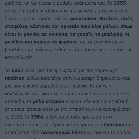
αισθητά και να πέφτει ο ρυθμός ανάπτυξής του. Το
1955
,
αρχίζει η σταδιακή εξάπλωση της ποικιλίας στάρκιν ενώ ο
Συνεταιρισμός παράγει πλέον
φουντούκια, πατάτες, ελιές,
σταφύλια, κάστανα και αρκετές ποικιλίες μήλων, όπως
είναι οι μανιές, τα σκιούπα, τα γουάϊν, τα μπελφόρ, οι
ρενέδες και κυρίως τα φυρίκια
που αποκαλούνται «ο
βασιλιάς των μήλων», καθώς τα προτιμούν οι περισσότεροι
καταναλωτές.
Το
1957
, είναι μια άσχημη χρονιά για την παραγωγή
πατάτας
καθώς καταλήγει στην χωματερή δημιουργώντας
μια αποπνικτική μυρωδιά στην περιοχή. Κατόπιν, η
καλλιέργειά της εγκαταλείπεται από τον Συνεταιρισμό. Στον
αντίποδα, τα
μήλα στάρκιν
γίνονται όλο και πιο αποδεκτά
από τους καταναλωτές με την ζήτησή τους να κορυφώνεται
το 1960. Το
1964
, ο Συνεταιρισμός προχωρά στην
ανασύστασή του ενώ ιδρύει και το πρώτο του
πρατήριο
στη
νεοσύστατη τότε
Λαχαναγορά Ρέντη
και αποκτά το πρώτο