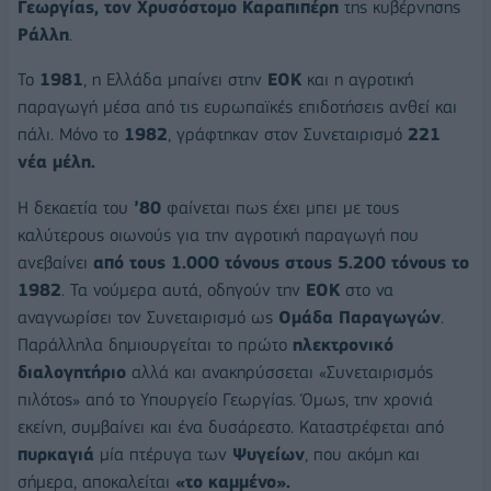
Γεωργίας, τον Χρυσόστομο Καραπιπέρη
της κυβέρνησης
Ράλλη
.
Το
1981
, η Ελλάδα μπαίνει στην
ΕΟΚ
και η αγροτική
παραγωγή μέσα από τις ευρωπαϊκές επιδοτήσεις ανθεί και
πάλι. Μόνο το
1982
, γράφτηκαν στον Συνεταιρισμό
221
νέα μέλη.
Η δεκαετία του
’80
φαίνεται πως έχει μπει με τους
καλύτερους οιωνούς για την αγροτική παραγωγή που
ανεβαίνει
από τους 1.000 τόνους στους 5.200 τόνους το
1982
. Τα νούμερα αυτά, οδηγούν την
ΕΟΚ
στο να
αναγνωρίσει τον Συνεταιρισμό ως
Ομάδα Παραγωγών
.
Παράλληλα δημιουργείται το πρώτο
ηλεκτρονικό
διαλογητήριο
αλλά και ανακηρύσσεται «Συνεταιρισμός
πιλότος» από το Υπουργείο Γεωργίας. Όμως, την χρονιά
εκείνη, συμβαίνει και ένα δυσάρεστο. Καταστρέφεται από
πυρκαγιά
μία πτέρυγα των
Ψυγείων
, που ακόμη και
σήμερα, αποκαλείται
«το καμμένο».