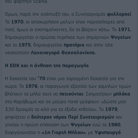
του φορτηγό Scania.
Όμως, παρά την ανάπτυξή του, ο Συνεταιρισμός
φυλλοροεί
.
Το
1970
, οι αποχωρήσεις μελών είναι περισσότερες από
ποτέ, όμως οι εναπομείναντες, δε το βάζουν κάτω. Το
1971
,
δημιουργείται ο πρώτος πυρήνας των σημερινών
Ψυγείων
και το
1975
, δημιουργείται
πρατήριο
και στην τότε
νεοσύστατη
Λαχαναγορά Θεσσαλονίκης.
Η ΕΟΚ και η άνθηση της παραγωγής
Η δεκαετία του
’70
είναι μια ταραγμένη δεκαετία για την
χώρα. Το
1976
, οι παραγωγοί εξαιτίας των χαμηλών τιμών
βλέπουν τα μήλα τους να
πετιούνται
. Σχηματίζουν
μπλόκα
στο Καράβωμα και σε μαύρα πανό γράφουν: «Δώστε μας
3,50 δραχμές το κιλό για τα έξοδα κηδείας». Το
1979
,
ψηφίζεται ο
δεύτερος νόμος Περί Συνεταιρισμών
και
γίνεται η πρώτη επέκταση των
Ψυγείων
ενώ το
1980
,
διοργανώνεται η
«1η Γιορτή Μήλου»
, με
Υφυπουργό