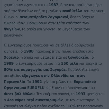
ζημιές συνεχίζονται και το
1987
, όταν καταρρέει ένα μέρος
από τον Ψυγείων από τη μεγάλη
χιονοθύελλα
του Μαρτίου.
Όμως, οι
πεισματάρηδες Ζαγοριανοί
, δεν το βάζουν
εύκολα κάτω. Προχωρούν στην τρίτη επέκταση των
Ψυγείων
, τα οποία και γίνονται τα μεγαλύτερα των
Βαλκανίων.
Ο Συνεταιρισμός προχωρά και σε άλλες διαρθρωτικές
κινήσεις. Το
1988
, παραχωρεί την παλιά αποθήκη στο
Χορευτό
, η οποία και μετατρέπεται σε
ξενοδοχείο
. Το
1989
, ο Συνεταιρισμός μετρά πια
550 μέλη
και ελέγχει το
80% της παραγωγής της Ζαγοράς.
Παράλληλα, ξεκινά
απευθείας
εξαγωγές στην Ολλανδία και στην
Πορτογαλία
. Το
1992
, γίνεται μέλος του
Ευρωπαϊκού
Οργανισμού EUROFLU
και ξεκινά τη διοργάνωση του
Φεστιβάλ Μήλου
. Την επόμενη χρονιά, το
1993
, ψηφίζεται
ο
4ος νόμος περί συνεταιρισμών
, με τον συνεταιρισμό
Ζαγοράς να ελέγχει πλέον σχεδόν το 100% της παραγωγής