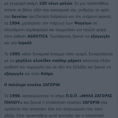
με εγγραφή ακόμη
100 νέων μελών
. Σε μια προσπάθεια
επίσης να βάλει τάξη στα οικονομικά του, ρυθμίζει τα χρέη
του
δανείου
του15ετούς διάρκειας και την επόμενη χρονιά,
το
1994
, μετατρέπει την πτέρυγα των
Ψυγείων
σε
ελεγχόμενη ατμόσφαιρα και συμμετέχει για πρώτη φορά
στην έκθεση
AGROTICA
. Ταυτόχρονα, ξεκινά τις
εξαγωγές
και στο
Ισραήλ
.
Το
1995
, κάνει δυναμικό άνοιγμα στην αγορά. Συνεργάζεται
με τις
μεγάλες αλυσίδες σούπερ μάρκετ
κάνοντας πλέον
αισθητή την παρουσία του σε όλη την Ελλάδα και ξεκινά τις
εξαγωγές
και στην
Κύπρο
.
Η πολύτιμη ετικέτα ΖΑΓΟΡΙΝ
Το
1996
, κατοχυρώνεται το σήμα
Π.Ο.Π. «ΜΗΛΑ ΖΑΓΟΡΑΣ
ΠΗΛΙΟΥ»
και ξεκινά η επικόλληση ετικέτας
ΖΑΓΟΡΙΝ
στα
προϊόντα που αποκτούν έτσι την αναγνώριση που τους
αξίζει. Στην προσπάθεια αυτή συντελεί και η τηλεοπτική