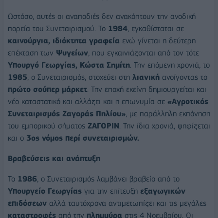
Ωστόσο, αυτές οι αναποδιές δεν ανακόπτουν την ανοδική
πορεία του Συνεταιρισμού. Το
1984
, εγκαθίσταται σε
καινούργια, ιδιόκτητα γραφεία
ενώ γίνεται η δεύτερη
επέκταση των
Ψυγείων
, που εγκαινιάζονται από τον τότε
Υπουργό Γεωργίας, Κώστα Σημίτη
. Την επόμενη χρονιά, το
1985
, ο Συνεταιρισμός, στοχεύει στη
λιανική
ανοίγοντας το
πρώτο σούπερ μάρκετ
. Την εποχή εκείνη δημιουργείται και
νέο καταστατικό και αλλάζει και η επωνυμία σε
«Αγροτικός
Συνεταιρισμός Ζαγοράς Πηλίου»
, με παράλληλη εκπόνηση
του εμπορικού σήματος
ΖΑΓΟΡΙΝ
. Την ίδια χρονιά, ψηφίζεται
και ο
3ος νόμος περί συνεταιρισμών.
Βραβεύσεις και ανάπτυξη
Το
1986
, ο Συνεταιρισμός λαμβάνει βραβείο από το
Υπουργείο Γεωργίας
για την επίτευξη
εξαγωγικών
επιδόσεων
αλλά ταυτόχρονα αντιμετωπίζει και τις μεγάλες
καταστροφές
από την
πλημμύρα
στις 4 Νοεμβρίου. Οι