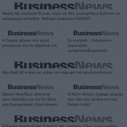
Media: Με ενίσχυση 8 εκατ. ευρώ σε 451 επιχειρήσεις ξεκίνησε το
πρόγραμμα στήριξης- Κάλυψη εισφορών ΕΔΟΕΑΠ
Η Toyota φέρνει νέα γενιά
Σε κινεζική… πολιορκία η
μπαταριών για τα υβριδικά της
ευρωπαϊκή
αυτοκινητοβιομηχανία
Νέο Audi A2 e-tron με στόχο την κορυφή της αποδοτικότητας
Εθνική Νεανίδων: Απέναντι
Η Κέλσι Μίτσελ έγραψε ιστορία
στην Ισλανδία για την 5η θέση
στη νίκη της Ιντιάνα επί του
στο Ευρωμπάσκετ (live stream)
Σικάγο (vids)
Ελληνική Αναπτυξιακή Τράπεζα: Με «προίκα» 2 δισ. ευρώ ανοίγει