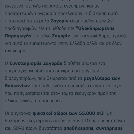
ελεγμένα, υψηλής ποιότητας, εγγυημένα και με
προστατευμένη ονομασία προέλευσης. Η διάκριση αυτή
πιστοποιεί ότι το μήλο
Ζαγορίν
είναι προϊόν υψηλών
προδιαγραφών. Με τη μέθοδο της
“Ολοκληρωμένης
Παραγωγής”
το μήλο
Ζαγορίν
είναι πεντακάθαρο, υγιεινό,
για αυτό το εμπιστεύονται στην Ελλάδα αλλά και σε όλον
τον κόσμο.
Ο
Συνεταιρισμός Ζαγοράς
διαθέτει σήμερα ένα
υπερσύγχρονο ιδιόκτητο συγκρότημα ψυγείων –
διαλογητηρίων, που θεωρείται από τα
μεγαλύτερα των
Βαλκανίων
και αποδεικνύει το συνεχές επενδυτικό έργο
που πραγματοποιείται στον τομέα εκσυγχρονισμού της
υλικοτεχνικής του υποδομής.
Οι σύγχρονοι
ψυκτικοί χώροι των 55.000 m3
(με
θαλάμους ελεγχόμενης ατμόσφαιρας ULO σε ποσοστό άνω
του 50%) έχουν δυνατότητα
αποθήκευσης, συντήρησης