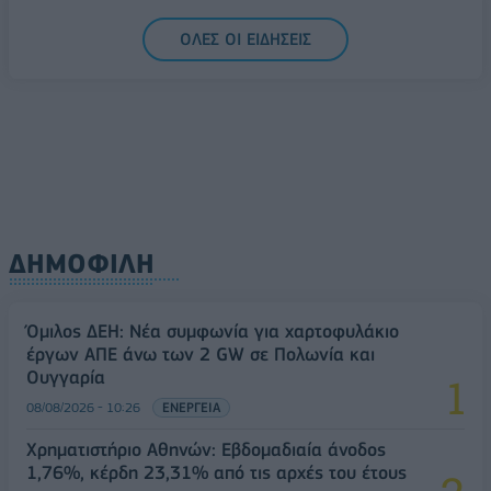
Ελληνική Αναπτυξιακή Τράπεζα: Με «προίκα» 2 δισ.
ΟΛΕΣ ΟΙ ΕΙΔΗΣΕΙΣ
ευρώ ανοίγει δρόμο για δάνεια έως 5 δισ. σε
μικρομεσαίες
08/08/2026 - 11:22
ΤΡΑΠΕΖΕΣ
ΔΗΜΟΦΙΛΗ
Όμιλος ΔΕΗ: Νέα συμφωνία για χαρτοφυλάκιο
έργων ΑΠΕ άνω των 2 GW σε Πολωνία και
Ουγγαρία
08/08/2026 - 10:26
ΕΝΕΡΓΕΙΑ
Χρηματιστήριο Αθηνών: Εβδομαδιαία άνοδος
1,76%, κέρδη 23,31% από τις αρχές του έτους