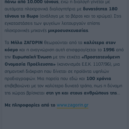
πάνω από 10.000 τόνους
, ενώ η διαλογή γίνεται με
αυτόματα ηλεκτρονικά διαλογητήρια με
δυνατότητα 180
τόνους το 8ωρο
(ανάλογα με το βάρος και το χρώμα). Στις
εγκαταστάσεις των ψυγείων λειτουργούν επίσης
ηλεκτρονικές μηχανές
μικροσυσκευασίας
.
Τα
Μήλα ΖΑΓΟΡΙΝ
θεωρούνται από τα
καλύτερα στον
κόσμο
και η αναγνώριση αυτή επισφραγίζεται το
1996
από
την
Ευρωπαϊκή Ένωση
με την ετικέτα
«Προστατευόμενη
Ονομασία Προέλευσης»
(κανονισμός Ε.Ε.Κ. 1107/96), μια
σημαντική διάκριση που δίνεται σε προϊόντα υψηλών
προδιαγραφών. Μια πορεία που εδώ και
100 χρόνια
επιβεβαιώνει με τον καλύτερο δυνατό τρόπο, πως η δύναμη
της χώρας βρίσκεται
στη γη και στους ανθρώπους της
…
Με πληροφορίες από το
www.zagorin.gr