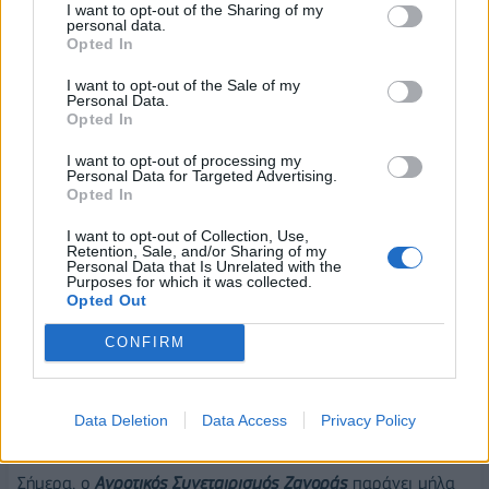
Το
2008
είναι μια καλή χρονιά για τον Συνεταιρισμό αφού
I want to opt-out of the Sharing of my
personal data.
εξοφλεί πλήρως όλα τα δάνειά του
στην
Αγροτική
Opted In
Τράπεζα Ελλάδος
και δύο χρόνια μετά, το
2010
, ξεκινά τις
εξαγωγές
στην
Αίγυπτο
.
I want to opt-out of the Sale of my
Personal Data.
Opted In
Το
2011
, ψηφίζεται ο
6ος νόμος Περί Συνεταιρισμών
και
ξεκινά η
εξαγωγή κάστανου στη Γερμανία
ενώ το
2012
,
I want to opt-out of processing my
Personal Data for Targeted Advertising.
ο
Συνεταιρισμός Ζαγορά
βραβεύεται από το περιοδικό
Opted In
«Γαστρονόμος» της Καθημερινής
. To
2015
, ο
I want to opt-out of Collection, Use,
Συνεταιρισμός αποφασίζει την
παραγωγή χυμού μήλου
Retention, Sale, and/or Sharing of my
ΖΑΓΟΡΙΝ
προκειμένου να διεισδύσει ακόμη περισσότερο
Personal Data that Is Unrelated with the
Purposes for which it was collected.
στην αγορά της λιανικής
Opted Out
Το
2017
, με αφορμή το σύνολο της ιστορίας του τόπου της
CONFIRM
Ζαγοράς
και του
Συνεταιρισμού
, εκδόθηκε δίτομο έργο σε
κασετίνα που εμπεριέχει και την ταινία του Συνεταιρισμού.
Data Deletion
Data Access
Privacy Policy
Με όραμα για το μέλλον
Σήμερα, ο
Aγροτικός Συνεταιρισμός Ζαγοράς
παράγει μήλα