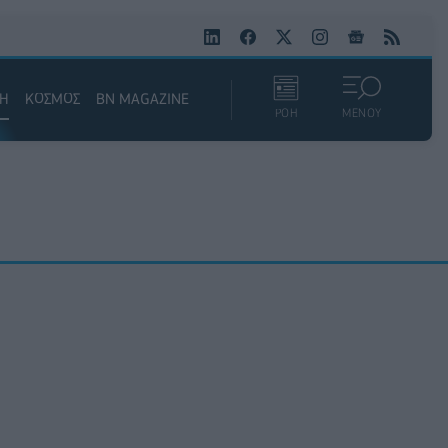
ΚΗ
ΚΟΣΜΟΣ
BN MAGAZINE
ΡΟΗ
ΜΕΝΟΥ