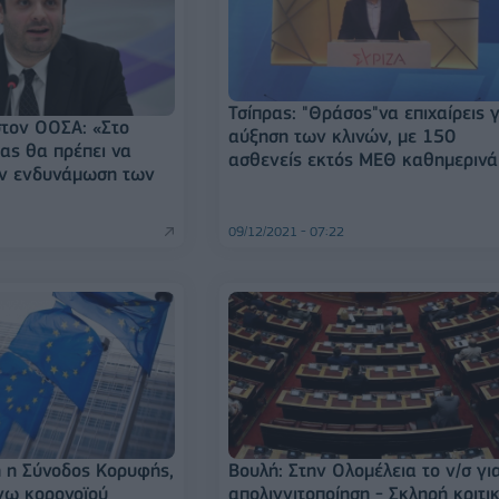
Τσίπρας: "Θράσος"να επιχαίρεις 
τον ΟΟΣΑ: «Στο
αύξηση των κλινών, με 150
ρας θα πρέπει να
ασθενείς εκτός ΜΕΘ καθημερινά
ην ενδυνάμωση των
09/12/2021 - 07:22
 η Σύνοδος Κορυφής,
Βουλή: Στην Ολομέλεια το ν/σ γι
όγω κορονοϊού
απολιγνιτοποίηση - Σκληρή κριτι