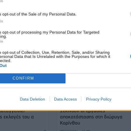
In
o opt-out of the Sale of my Personal Data.
In
κε το ν/σ για την
Ανδρουλάκης: Δεν θα επιτρέψω 
ηση
κανέναν να παίξει με την ενότητ
to opt-out of processing my Personal Data for Targeted
του ΠΑΣΟΚ
ing.
In
09/12/2021 - 20:58
o opt-out of Collection, Use, Retention, Sale, and/or Sharing
ersonal Data that Is Unrelated with the Purposes for which it
lected.
Out
CONFIRM
Data Deletion
Data Access
Privacy Policy
αταγγέλλει
Ξεκινούν οι εργασίες
ς εκλογές του α
αποκατάστασης στη διώρυγα
Κορίνθου