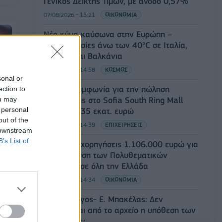
Γενικός Δείκτης Τιμών, με άνοδο 0,57%
07/08/2026 - 15:21
ΟΙΚΟΝΟΜΙΑ
Νέο κύμα καύσωνα στην Ευρώπη –
Θερμοκρασίες άνω των 40°C σε Ιταλία,
Ισπανία και Βαλκάνια
07/08/2026 - 14:58
ΚΟΣΜΟΣ
sonal or
Fourlis: Συμφωνία για την πώληση
ection to
ou may
συμμετοχής στο Sofia South Ring Mall
 personal
έναντι 49,35 εκατ. ευρώ
 το
out of the
07/08/2026 - 14:39
ΕΠΙΧΕΙΡΗΣΕΙΣ
 downstream
B’s List of
ΥΠΠΟ: Επιχορηγήσεις 1.106.000 ευρώ για
την ενίσχυση των Πολυθεματικών
Φεστιβάλ σε όλη την Ελλάδα
07/08/2026 - 14:34
ΟΙΚΟΝΟΜΙΑ
Άρειος Πάγος- Ε. Μπακέλας: Δεν
ανασύρεται από το αρχείο η υπόθεση των
υποκλοπών