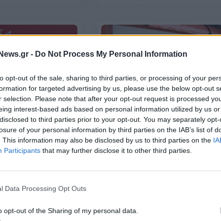
News.gr -
Do Not Process My Personal Information
to opt-out of the sale, sharing to third parties, or processing of your per
formation for targeted advertising by us, please use the below opt-out s
r selection. Please note that after your opt-out request is processed y
ΚΙΝΑΛ: Η ΕΔΕΚΑΠ διερευνά τις
τσιόγλου: Απορίας
eing interest-based ads based on personal information utilized by us or
καταγγελίες για τον α γύρο, από
έρνηση χαίρεται με το
disclosed to third parties prior to your opt-out. You may separately opt-
βράδυ των εκλογών
 δικτύου φυσικού
losure of your personal information by third parties on the IAB’s list of
 Υποδομών)
. This information may also be disclosed by us to third parties on the
IA
Participants
that may further disclose it to other third parties.
10/12/2021 - 12:20
l Data Processing Opt Outs
o opt-out of the Sharing of my personal data.