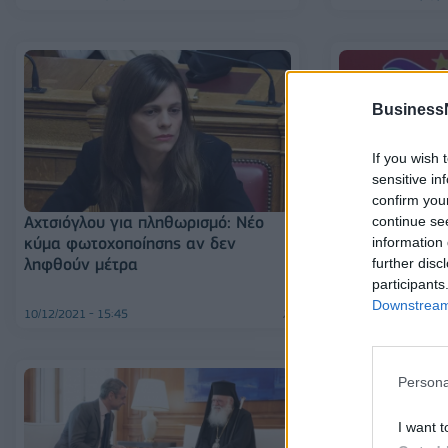
Business
If you wish 
sensitive in
confirm you
Αχτσιόγλου για πληθωρισμό: Νέο
Φάμελλος - Αχ
continue se
κύμα φωτοχοποίησης αν δεν
άξιο ότι η κυβ
information 
ληφθούν μέτρα
ξεπούλημα του
further disc
αερίου (ΔΕΠΑ
participants
Downstream 
10/12/2021 - 15:45
10/12/2021 - 14:14
Persona
I want t