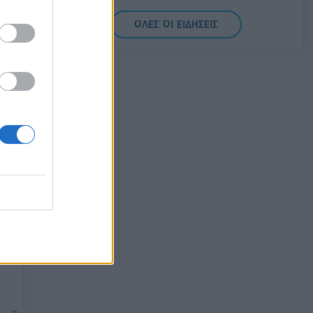
07/08/2026 - 14:11
ΕΛΛΑΔΑ
ΟΛΕΣ ΟΙ ΕΙΔΗΣΕΙΣ
Σαουδική Αραβία, Τουρκία και Πακιστάν
σε
υπογράφουν κοινή αμυντική συμφωνία
α
07/08/2026 - 13:47
ΚΟΣΜΟΣ