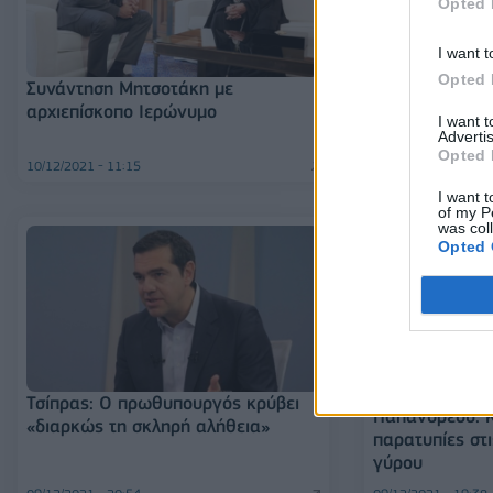
Opted 
I want t
Opted 
Συνάντηση Μητσοτάκη με
Βουλή: Ψηφίστη
αρχιεπίσκοπο Ιερώνυμο
απολιγνιτοποί
I want 
Advertis
Opted 
10/12/2021 - 11:15
10/12/2021 - 07:23
I want t
of my P
was col
Opted 
Τσίπρας: Ο πρωθυπουργός κρύβει
Παπανδρέου: Κ
«διαρκώς τη σκληρή αλήθεια»
παρατυπίες στι
γύρου