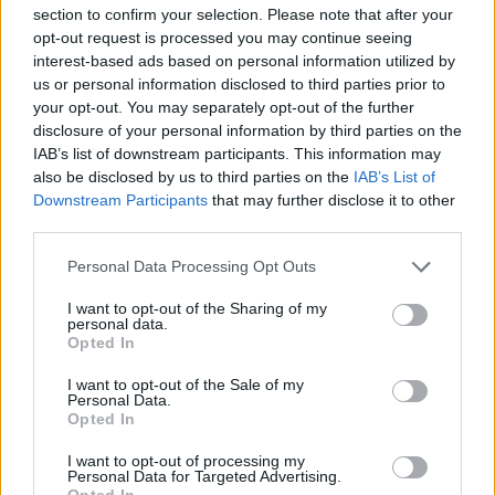
section to confirm your selection. Please note that after your
opt-out request is processed you may continue seeing
interest-based ads based on personal information utilized by
ESG Report 2025: Πώς η ΑΒ Βασιλόπουλος μετατρέπει τη
us or personal information disclosed to third parties prior to
βιωσιμότητα σε καθημερινή πράξη
your opt-out. You may separately opt-out of the further
disclosure of your personal information by third parties on the
IAB’s list of downstream participants. This information may
also be disclosed by us to third parties on the
IAB’s List of
Stoiximan: «Πού ήσουν;» στις μεγάλες στιγμές του Ολυμπιακού
Downstream Participants
that may further disclose it to other
third parties.
Personal Data Processing Opt Outs
I want to opt-out of the Sharing of my
ΠΕΡΙΣΣΌΤΕΡΑ ΣΕ ΑΥΤΉ ΤΗΝ ΚΑΤΗΓΟΡΊΑ
personal data.
Opted In
I want to opt-out of the Sale of my
Personal Data.
Opted In
I want to opt-out of processing my
Personal Data for Targeted Advertising.
Opted In