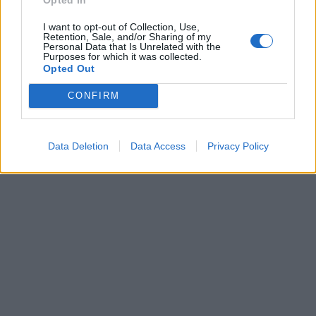
K. Χατζηδάκης: 10 νέες
I want to opt-out of Collection, Use,
Retention, Sale, and/or Sharing of my
Κεραμέως με Σύλλογο
δράσεις για στήριξη των
Personal Data that Is Unrelated with the
ΑΞ.Ι.Α. για συντάξεις
λιγνιτικών περιοχών τους
Purposes for which it was collected.
χηρείας: «Συνεχίζουμε να
Opted Out
επόμενους μήνες
αποκαθιστούμε κοινωνικές
08/07/2026 - 16:17
CONFIRM
αδικίες του παρελθόντος»
08/07/2026 - 16:58
Data Deletion
Data Access
Privacy Policy