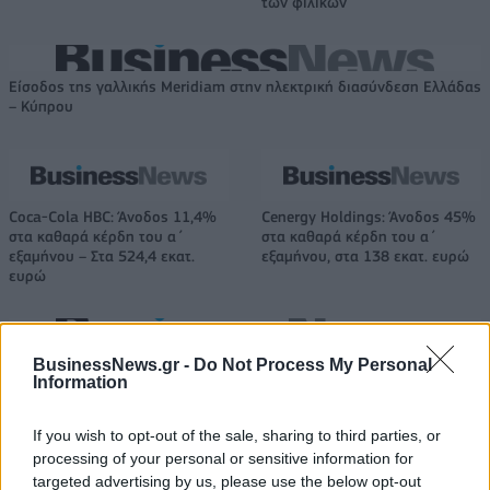
των φιλικών
Είσοδος της γαλλικής Meridiam στην ηλεκτρική διασύνδεση Ελλάδας
– Κύπρου
Coca-Cola HBC: Άνοδος 11,4%
Cenergy Holdings: Άνοδος 45%
στα καθαρά κέρδη του α΄
στα καθαρά κέρδη του α΄
εξαμήνου – Στα 524,4 εκατ.
εξαμήνου, στα 138 εκατ. ευρώ
ευρώ
Η συμφωνία Arval-Athlon αναδιαμορφώνει την αγορά leasing
BusinessNews.gr -
Do Not Process My Personal
Information
If you wish to opt-out of the sale, sharing to third parties, or
VW: Η δύσκολη εξίσωση της
Alpha Bank: Για πρώτη φορά το
processing of your personal or sensitive information for
αναδιάρθρωσης
Αρχαίο Θέατρο Επιδαύρου
targeted advertising by us, please use the below opt-out
άνοιξε τις πύλες του σε όλους