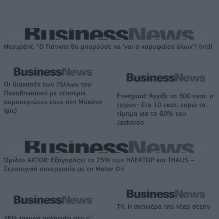
Ντουράντ: "Ο Γιάννης θα μπορούσε να 'ναι ο κορυφαίος όλων"! (vid)
Οι διακοπές των Γάλλων του
Παναθηναϊκού με τέσσερις
Evergood: Άγγιξε τα 300 εκατ. ο
συμπατριώτες τους στη Μύκονο
τζίρος- Στα 10 εκατ. ευρώ το
(pic)
τίμημα για το 60% του
Jackaroo
Όμιλος AKTOR: Εξαγοράζει το 75% των ΗΛΕΚΤΩΡ και THALIS –
Στρατηγική συνεργασία με τη Motor Oil
TV: Η σκακιέρα της νέας σεζόν
ΔΕΗ: Ισχυρή ανάπτυξη στο α΄