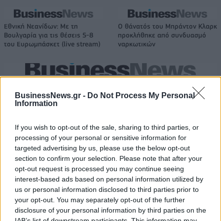
Εθνική Νεανίδων: Με τη
O θάνατός του Μπράντον Κλαρκ
Βουλγαρία για τις θέσεις 5-8
προκλήθηκε από συνδυασμό
του Ευρωμπάσκετ (live stream)
ναρκωτικών
ΕΛΣΤΑΤ: Στο 3,4% υποχώρησε ο πληθωρισμός τον Ιούλιο
BusinessNews.gr -
Do Not Process My Personal
Information
If you wish to opt-out of the sale, sharing to third parties, or
Χρηματοδότηση 8 εκατ. ευρώ
Metlen: Ρεκόρ EBITDA στο α'
processing of your personal or sensitive information for
σε 843 μέσα ενημέρωσης-
εξάμηνο, στα 550 εκατ. ευρώ –
targeted advertising by us, please use the below opt-out
Ξεκίνησε το πενταετές
Καθαρά κέρδη 313 εκατ. ευρώ
πρόγραμμα ενίσχυσης του
section to confirm your selection. Please note that after your
Τύπου
opt-out request is processed you may continue seeing
interest-based ads based on personal information utilized by
us or personal information disclosed to third parties prior to
your opt-out. You may separately opt-out of the further
Η Chery επενδύει 75 εκατ. δολάρια στην KG Mobility
disclosure of your personal information by third parties on the
IAB’s list of downstream participants. This information may