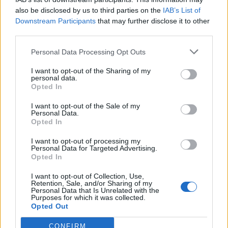
also be disclosed by us to third parties on the
IAB’s List of
Downstream Participants
that may further disclose it to other
Το FIAT 500 Hybrid τώρα από
Ατρόμητος και Novibet
third parties.
18.990 ευρώ
συνεχίζουν μαζί: Ανανέωση της
συνεργασίας τους μέχρι το
2028
Personal Data Processing Opt Outs
I want to opt-out of the Sharing of my
personal data.
Opted In
18η συνεχόμενη χρονιά για τον ΟΤΕ στη διεθνή σειρά δεικτών
FTSE4Good
I want to opt-out of the Sale of my
Personal Data.
Opted In
Alpha Bank: Για πρώτη φορά το Αρχαίο Θέατρο Επιδαύρου άνοιξε τις
I want to opt-out of processing my
πύλες του σε όλους
Personal Data for Targeted Advertising.
Opted In
I want to opt-out of Collection, Use,
Retention, Sale, and/or Sharing of my
Personal Data that Is Unrelated with the
Purposes for which it was collected.
ΠΕΡΙΣΣΌΤΕΡΑ ΣΕ ΑΥΤΉ ΤΗΝ ΚΑΤΗΓΟΡΊΑ
Opted Out
CONFIRM