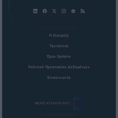
Η Εταιρεία
Ταυτότητα
Όροι Χρήσης
Πολιτική Προστασίας Δεδομένων
Επικοινωνία
ΜΕΛΟΣ #232470 Μ.Η.Τ.