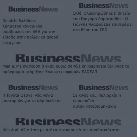
ΣΚΑΪ: Ολοκληρώθηκε η θητεία
του Γρηγόρη Δημητριάδη - Ο
Deloitte Ελλάδος:
Γιάννης Αλαφούζος επιστρέφει
Χρηματοοικονομικός
στη θέση του CEO
σύμβουλος της ΔΕΗ για την
είσοδο στην πολωνική αγορά
ενέργειας
Media: Με ενίσχυση 8 εκατ. ευρώ σε 451 επιχειρήσεις ξεκίνησε το
πρόγραμμα στήριξης- Κάλυψη εισφορών ΕΔΟΕΑΠ
Η Toyota φέρνει νέα γενιά
Σε κινεζική… πολιορκία η
μπαταριών για τα υβριδικά της
ευρωπαϊκή
αυτοκινητοβιομηχανία
Νέο Audi A2 e-tron με στόχο την κορυφή της αποδοτικότητας