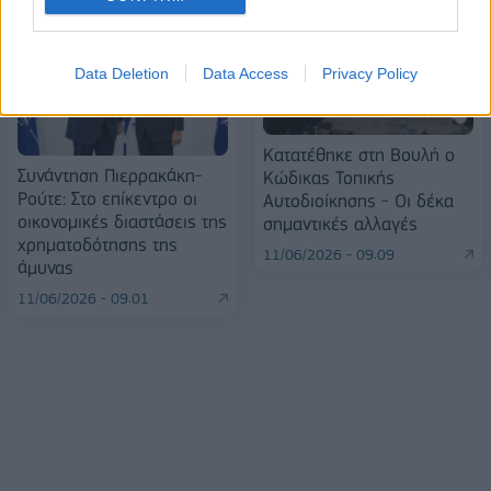
Data Deletion
Data Access
Privacy Policy
Kατατέθηκε στη Βουλή ο
Συνάντηση Πιερρακάκη-
Κώδικας Τοπικής
Ρούτε: Στο επίκεντρο οι
Αυτοδιοίκησης - Οι δέκα
οικονομικές διαστάσεις της
σημαντικές αλλαγές
χρηματοδότησης της
11/06/2026 - 09:09
άμυνας
11/06/2026 - 09:01