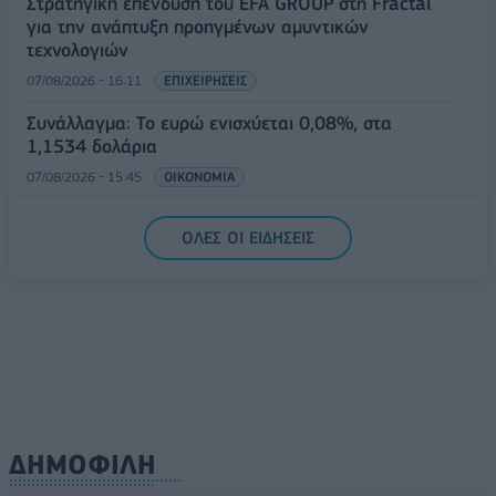
Στρατηγική επένδυση του EFA GROUP στη Fractal
για την ανάπτυξη προηγμένων αμυντικών
τεχνολογιών
07/08/2026 - 16:11
ΕΠΙΧΕΙΡΗΣΕΙΣ
Συνάλλαγμα: Το ευρώ ενισχύεται 0,08%, στα
1,1534 δολάρια
07/08/2026 - 15:45
ΟΙΚΟΝΟΜΙΑ
Χρηματιστήριο: Στις 2.623,19 μονάδες ο Γενικός
ΟΛΕΣ ΟΙ ΕΙΔΗΣΕΙΣ
Δείκτης Τιμών, με άνοδο 0,57%
07/08/2026 - 15:21
ΟΙΚΟΝΟΜΙΑ
ΔΗΜΟΦΙΛΗ