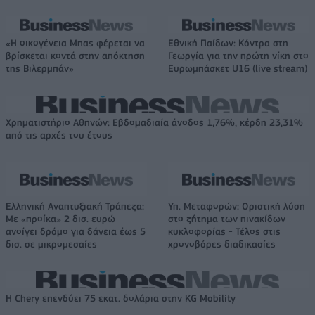
«Η οικογένεια Μπας φέρεται να
Εθνική Παίδων: Κόντρα στη
βρίσκεται κοντά στην απόκτηση
Γεωργία για την πρώτη νίκη στο
της Βιλερμπάν»
Ευρωμπάσκετ U16 (live stream)
Χρηματιστήριο Αθηνών: Εβδομαδιαία άνοδος 1,76%, κέρδη 23,31%
από τις αρχές του έτους
Ελληνική Αναπτυξιακή Τράπεζα:
Υπ. Μεταφορών: Οριστική λύση
Με «προίκα» 2 δισ. ευρώ
στο ζήτημα των πινακίδων
ανοίγει δρόμο για δάνεια έως 5
κυκλοφορίας - Τέλος στις
δισ. σε μικρομεσαίες
χρονοβόρες διαδικασίες
Η Chery επενδύει 75 εκατ. δολάρια στην KG Mobility