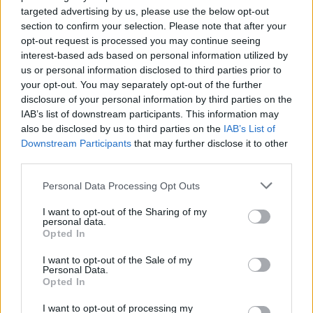
targeted advertising by us, please use the below opt-out
section to confirm your selection. Please note that after your
opt-out request is processed you may continue seeing
interest-based ads based on personal information utilized by
us or personal information disclosed to third parties prior to
ΡΟΗ ΕΙΔΗΣΕΩΝ
your opt-out. You may separately opt-out of the further
disclosure of your personal information by third parties on the
IAB’s list of downstream participants. This information may
Γερμανία: Το Βερολίνο θα επεκτείνει την έρευνα για
also be disclosed by us to third parties on the
IAB’s List of
την ασφάλεια από τα drones μετά το περιστατικό σε
Downstream Participants
that may further disclose it to other
αεροδρόμιο
third parties.
09/08/2026 - 12:57
ΚΟΣΜΟΣ
Personal Data Processing Opt Outs
Αυξημένη η επιβατική κίνηση από το λιμάνι του
Πειραιά – Περίπου 60.000 ταξίδεψαν Παρασκευή
I want to opt-out of the Sharing of my
personal data.
και Σάββατο
Opted In
09/08/2026 - 12:33
ΕΛΛΑΔΑ
I want to opt-out of the Sale of my
Personal Data.
Από τη Δυτική Αττική στη Νότια Γαλλία : Οι εμπειρίες
Opted In
Ελλήνων και Γάλλων πυροσβεστών από τα πύρινα
μέτωπα
I want to opt-out of processing my