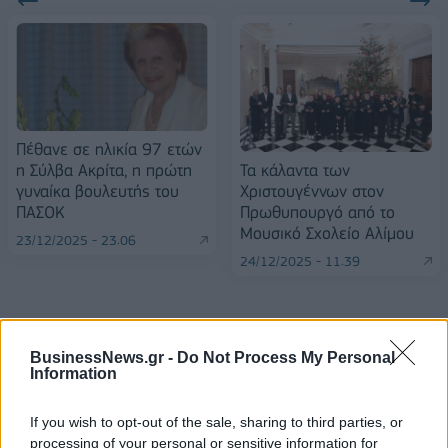
Πέθανε σε ηλικία 97 ετών
Τα κάλαντα των
η Σύλβα Ακρίτα, η πρώτη
Χριστουγέννων στον
γυναίκα βουλευτής του
Πρωθυπουργό από το
ΠΑΣΟΚ
Μουσικό Σχολείο Αλίμου
23/12/2025 - 23:06
24/12/2025 - 11:39
BusinessNews.gr -
Do Not Process My Personal
Information
If you wish to opt-out of the sale, sharing to third parties, or
processing of your personal or sensitive information for