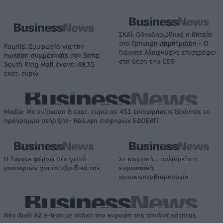
ΣΚΑΪ: Ολοκληρώθηκε η θητεία
του Γρηγόρη Δημητριάδη - Ο
Fourlis: Συμφωνία για την
Γιάννης Αλαφούζος επιστρέφει
πώληση συμμετοχής στο Sofia
στη θέση του CEO
South Ring Mall έναντι 49,35
εκατ. ευρώ
Media: Με ενίσχυση 8 εκατ. ευρώ σε 451 επιχειρήσεις ξεκίνησε το
πρόγραμμα στήριξης- Κάλυψη εισφορών ΕΔΟΕΑΠ
Η Toyota φέρνει νέα γενιά
Σε κινεζική… πολιορκία η
μπαταριών για τα υβριδικά της
ευρωπαϊκή
αυτοκινητοβιομηχανία
Νέο Audi A2 e-tron με στόχο την κορυφή της αποδοτικότητας