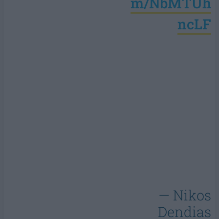
m/NbMTUh
ncLF
— Nikos
Dendias