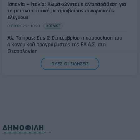
Ισπανία – Ιταλία: Κλιμακώνεται η αντιπαράθεση για
το μεταναστευτικό με αμοιβαίους συνοριακούς
ελέγχους
09/08/2026 - 10:29
ΚΟΣΜΟΣ
Αλ. Τσίπρας: Στις 2 Σεπτεμβρίου η παρουσίαση του
οικονομικού προγράμματος της ΕΛ.Α.Σ. στη
Θεσσαλονίκη
09/08/2026 - 10:03
ΠΟΛΙΤΙΚΗ
ΟΛΕΣ ΟΙ ΕΙΔΗΣΕΙΣ
Κορυφώνεται η έξοδος του Αυγούστου – Πάνω από
56.000 επιβάτες αναχωρούν σήμερα από τα
λιμάνια της Αττικής
08/08/2026 - 14:30
ΕΛΛΑΔΑ
ΔΗΜΟΦΙΛΗ